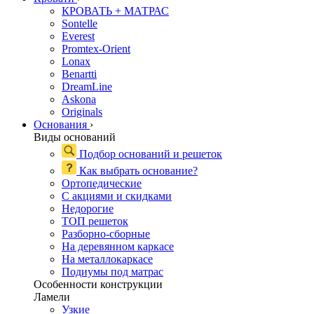
КРОВАТЬ + МАТРАС
Sontelle
Everest
Promtex-Orient
Lonax
Benartti
DreamLine
Askona
Originals
Основания
›
Виды оснований
Подбор оснований и решеток
Как выбрать основание?
Ортопедические
С акциями и скидками
Недорогие
ТОП решеток
Разборно-сборные
На деревянном каркасе
На металлокаркасе
Подиумы под матрас
Особенности конструкции
Ламели
Узкие