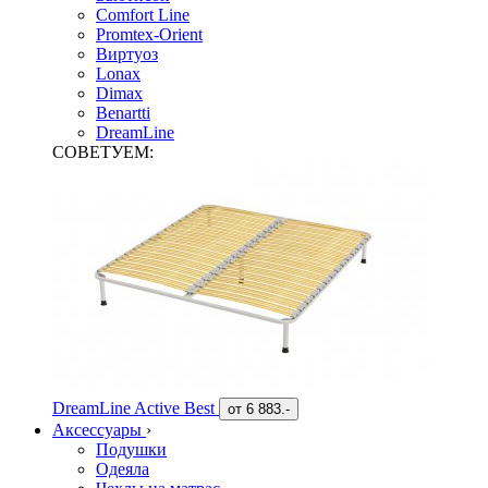
Comfort Line
Promtex-Orient
Виртуоз
Lonax
Dimax
Benartti
DreamLine
СОВЕТУЕМ:
DreamLine Active Best
от
6 883.-
Аксессуары
›
Подушки
Одеяла