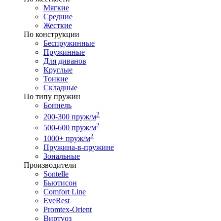
Мягкие
Средние
Жесткие
По конструкции
Беспружинные
Пружинные
Для диванов
Круглые
Тонкие
Складные
По типу пружин
Боннель
2
200-300 пруж/м
2
500-600 пруж/м
2
1000+ пруж/м
Пружина-в-пружине
Зональные
Производители
Sontelle
Бьютисон
Comfort Line
EveRest
Promtex-Orient
Виртуоз