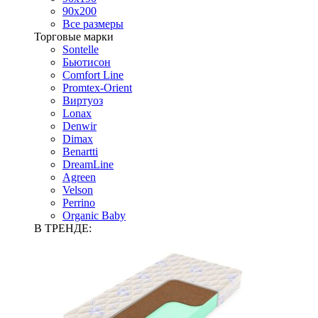
90х200
Все размеры
Торговые марки
Sontelle
Бьютисон
Comfort Line
Promtex-Orient
Виртуоз
Lonax
Denwir
Dimax
Benartti
DreamLine
Agreen
Velson
Perrino
Organic Baby
В ТРЕНДЕ: