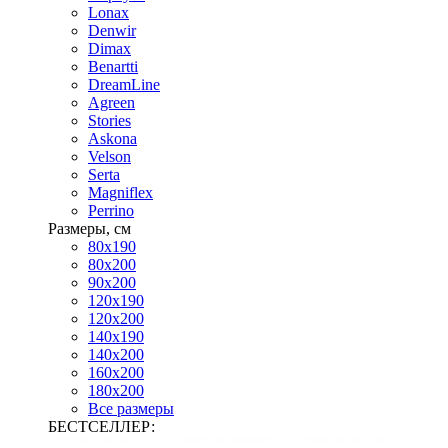
Lonax
Denwir
Dimax
Benartti
DreamLine
Agreen
Stories
Askona
Velson
Serta
Magniflex
Perrino
Размеры, см
80х190
80х200
90х200
120х190
120х200
140х190
140х200
160х200
180х200
Все размеры
БЕСТСЕЛЛЕР: