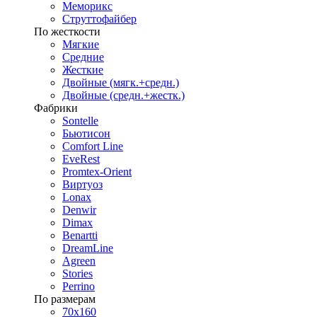
Меморикс
Струттофайбер
По жесткости
Мягкие
Средние
Жесткие
Двойные (мягк.+средн.)
Двойные (средн.+жестк.)
Фабрики
Sontelle
Бьютисон
Comfort Line
EveRest
Promtex-Orient
Виртуоз
Lonax
Denwir
Dimax
Benartti
DreamLine
Agreen
Stories
Perrino
По размерам
70х160