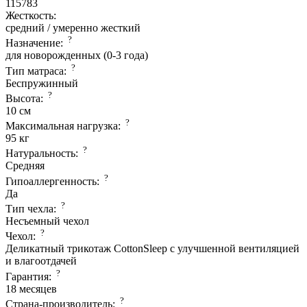
115783
Жесткость:
средний / умеренно жесткий
?
Назначение:
для новорожденных (0-3 года)
?
Тип матраса:
Беспружинный
?
Высота:
10 см
?
Максимальная нагрузка:
95 кг
?
Натуральность:
Средняя
?
Гипоаллергенность:
Да
?
Тип чехла:
Несъемный чехол
?
Чехол:
Деликатный трикотаж CottonSleep с улучшенной вентиляцией
и влагоотдачей
?
Гарантия:
18 месяцев
?
Страна-производитель: