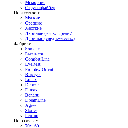
Меморикс
Струттофайбер
По жесткости
Мягкие
Средние
Жесткие
Двойные (мягк.+средн.)
Двойные (средн.+жестк.)
Фабрики
Sontelle
Бьютисон
Comfort Line
EveRest
Promtex-Orient
Виртуоз
Lonax
Denwir
Dimax
Benartti
DreamLine
Agreen
Stories
Perrino
По размерам
70х160