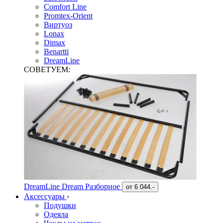
Comfort Line
Promtex-Orient
Виртуоз
Lonax
Dimax
Benartti
DreamLine
СОВЕТУЕМ:
DreamLine Dream Разборное
от
6 044.-
Аксессуары
›
Подушки
Одеяла