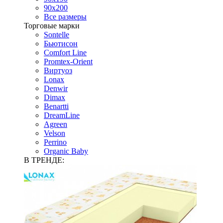
90х200
Все размеры
Торговые марки
Sontelle
Бьютисон
Comfort Line
Promtex-Orient
Виртуоз
Lonax
Denwir
Dimax
Benartti
DreamLine
Agreen
Velson
Perrino
Organic Baby
В ТРЕНДЕ: