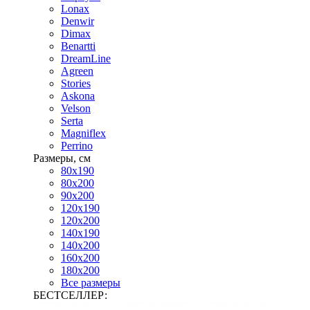
Lonax
Denwir
Dimax
Benartti
DreamLine
Agreen
Stories
Askona
Velson
Serta
Magniflex
Perrino
Размеры, см
80х190
80х200
90х200
120х190
120х200
140х190
140х200
160х200
180х200
Все размеры
БЕСТСЕЛЛЕР: