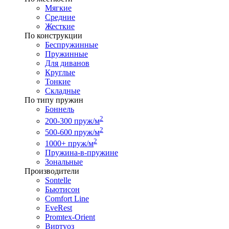
Мягкие
Средние
Жесткие
По конструкции
Беспружинные
Пружинные
Для диванов
Круглые
Тонкие
Складные
По типу пружин
Боннель
2
200-300 пруж/м
2
500-600 пруж/м
2
1000+ пруж/м
Пружина-в-пружине
Зональные
Производители
Sontelle
Бьютисон
Comfort Line
EveRest
Promtex-Orient
Виртуоз