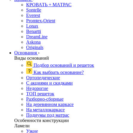
КРОВАТЬ + МАТРАС
Sontelle
Everest
Promtex-Orient
Lonax
Benartti
DreamLine
Askona
Originals
Основания
›
Виды оснований
Подбор оснований и решеток
Как выбрать основание?
Ортопедические
С акциями и скидками
Недорогие
ТОП решеток
Разборно-сборные
На деревянном каркасе
На металлокаркасе
Подиумы под матрас
Особенности конструкции
Ламели
Узкие