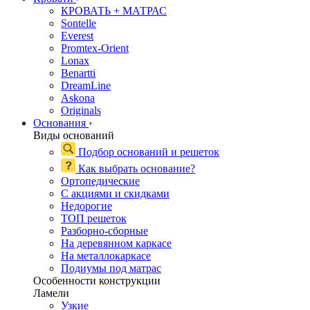
КРОВАТЬ + МАТРАС
Sontelle
Everest
Promtex-Orient
Lonax
Benartti
DreamLine
Askona
Originals
Основания
›
Виды оснований
Подбор оснований и решеток
Как выбрать основание?
Ортопедические
С акциями и скидками
Недорогие
ТОП решеток
Разборно-сборные
На деревянном каркасе
На металлокаркасе
Подиумы под матрас
Особенности конструкции
Ламели
Узкие