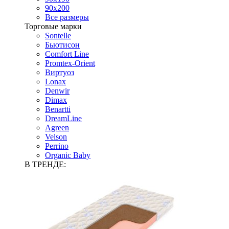
90х200
Все размеры
Торговые марки
Sontelle
Бьютисон
Comfort Line
Promtex-Orient
Виртуоз
Lonax
Denwir
Dimax
Benartti
DreamLine
Agreen
Velson
Perrino
Organic Baby
В ТРЕНДЕ: