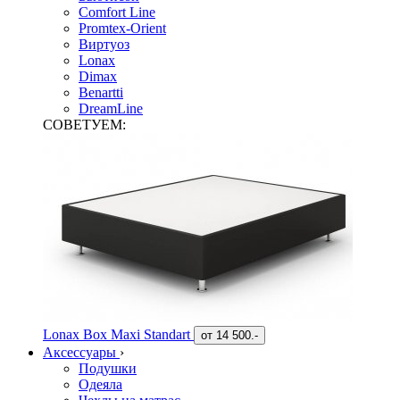
Comfort Line
Promtex-Orient
Виртуоз
Lonax
Dimax
Benartti
DreamLine
СОВЕТУЕМ:
Lonax Box Maxi Standart
от
14 500.-
Аксессуары
›
Подушки
Одеяла