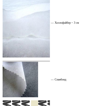
—
Холлофайбер ~ 3 см
—
Спанбонд