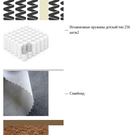
Независимые пружины детский тип 256
—
шт/м2
—
Спанбонд