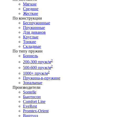
Мягкие
Средние
Жесткие
По конструкции
Беспружинные
Пружинные
Для диванов
Круглые
Тонкие
Складные
По типу пружин
Боннель
2
200-300 пруж/м
2
500-600 пруж/м
2
1000+ пруж/м
Пружина-в-пружине
Зональные
Производители
Sontelle
Бьютисон
Comfort Line
EveRest
Promtex-Orient
Виртуоз