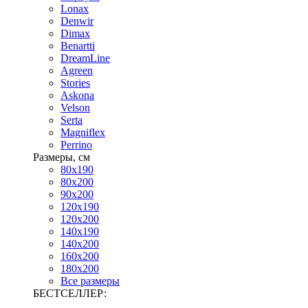
Lonax
Denwir
Dimax
Benartti
DreamLine
Agreen
Stories
Askona
Velson
Serta
Magniflex
Perrino
Размеры, см
80х190
80х200
90х200
120х190
120х200
140х190
140х200
160х200
180х200
Все размеры
БЕСТСЕЛЛЕР: