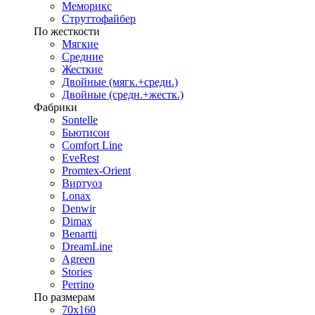
Меморикс
Струттофайбер
По жесткости
Мягкие
Средние
Жесткие
Двойные (мягк.+средн.)
Двойные (средн.+жестк.)
Фабрики
Sontelle
Бьютисон
Comfort Line
EveRest
Promtex-Orient
Виртуоз
Lonax
Denwir
Dimax
Benartti
DreamLine
Agreen
Stories
Perrino
По размерам
70х160