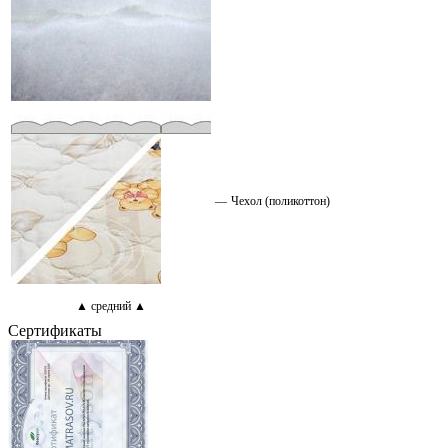
—
Чехол (поликоттон)
▲ средний ▲
Сертификаты