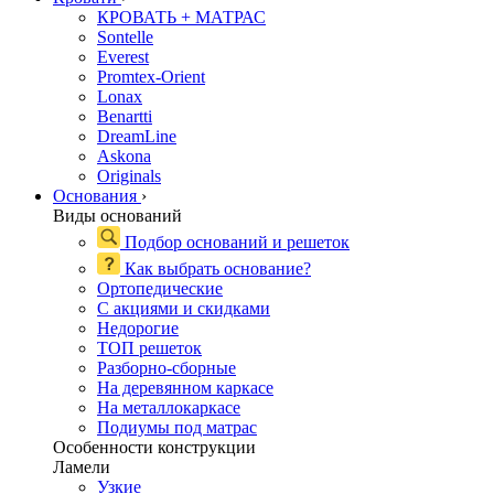
КРОВАТЬ + МАТРАС
Sontelle
Everest
Promtex-Orient
Lonax
Benartti
DreamLine
Askona
Originals
Основания
›
Виды оснований
Подбор оснований и решеток
Как выбрать основание?
Ортопедические
С акциями и скидками
Недорогие
ТОП решеток
Разборно-сборные
На деревянном каркасе
На металлокаркасе
Подиумы под матрас
Особенности конструкции
Ламели
Узкие