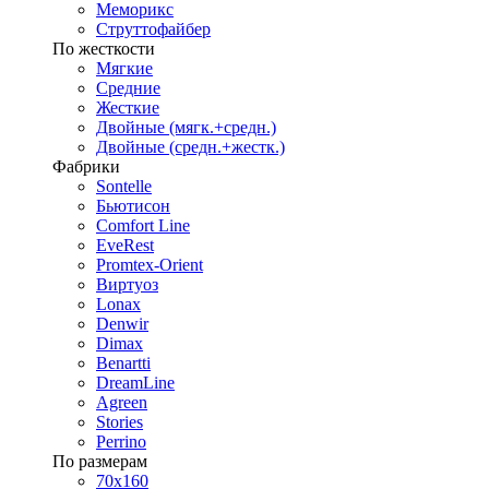
Меморикс
Струттофайбер
По жесткости
Мягкие
Средние
Жесткие
Двойные (мягк.+средн.)
Двойные (средн.+жестк.)
Фабрики
Sontelle
Бьютисон
Comfort Line
EveRest
Promtex-Orient
Виртуоз
Lonax
Denwir
Dimax
Benartti
DreamLine
Agreen
Stories
Perrino
По размерам
70х160