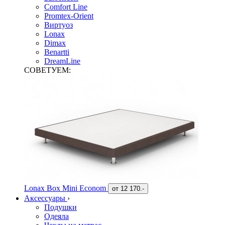
Comfort Line
Promtex-Orient
Виртуоз
Lonax
Dimax
Benartti
DreamLine
СОВЕТУЕМ:
Lonax Box Mini Econom
от
12 170.-
Аксессуары
›
Подушки
Одеяла