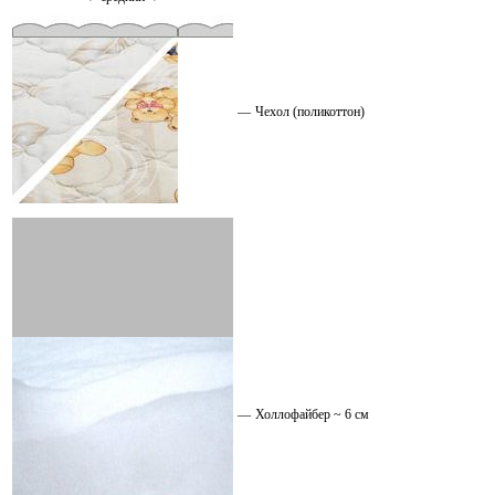
—
Чехол (поликоттон)
—
Холлофайбер ~ 6 см