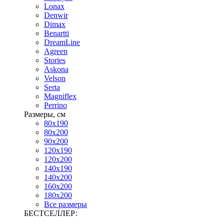
Lonax
Denwir
Dimax
Benartti
DreamLine
Agreen
Stories
Askona
Velson
Serta
Magniflex
Perrino
Размеры, см
80х190
80х200
90х200
120х190
120х200
140х190
140х200
160х200
180х200
Все размеры
БЕСТСЕЛЛЕР: