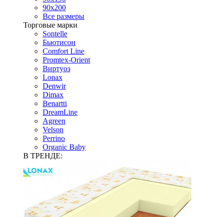
90х200
Все размеры
Торговые марки
Sontelle
Бьютисон
Comfort Line
Promtex-Orient
Виртуоз
Lonax
Denwir
Dimax
Benartti
DreamLine
Agreen
Velson
Perrino
Organic Baby
В ТРЕНДЕ: