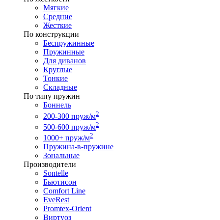
Мягкие
Средние
Жесткие
По конструкции
Беспружинные
Пружинные
Для диванов
Круглые
Тонкие
Складные
По типу пружин
Боннель
2
200-300 пруж/м
2
500-600 пруж/м
2
1000+ пруж/м
Пружина-в-пружине
Зональные
Производители
Sontelle
Бьютисон
Comfort Line
EveRest
Promtex-Orient
Виртуоз