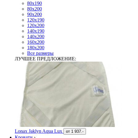
80х190
80х200
90х200
120х190
120х200
140х190
140х200
160х200
180х200
Все размеры
ЛУЧШЕЕ ПРЕДЛОЖЕНИЕ:
Lonax Jaklyn Aqua Lux
от
1 937.-
Кровати
›