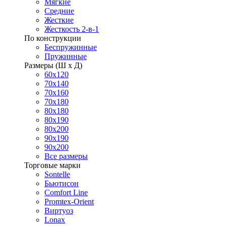
Мягкие
Средние
Жесткие
Жесткость 2-в-1
По конструкции
Беспружинные
Пружинные
Размеры (Ш х Д)
60х120
70х140
70х160
70х180
80х180
80х190
80х200
90х190
90х200
Все размеры
Торговые марки
Sontelle
Бьютисон
Comfort Line
Promtex-Orient
Виртуоз
Lonax