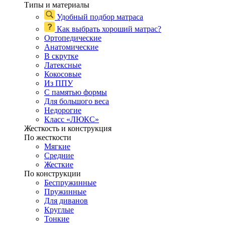
Типы и материалы
Удобный подбор матраса
Как выбрать хороший матрас?
Ортопедические
Анатомические
В скрутке
Латексные
Кокосовые
Из ППУ
С памятью формы
Для большого веса
Недорогие
Класс «ЛЮКС»
Жесткость и конструкция
По жесткости
Мягкие
Средние
Жесткие
По конструкции
Беспружинные
Пружинные
Для диванов
Круглые
Тонкие