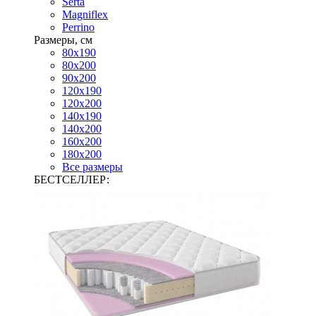
Serta
Magniflex
Perrino
Размеры, см
80х190
80х200
90х200
120х190
120х200
140х190
140х200
160х200
180х200
Все размеры
БЕСТСЕЛЛЕР: