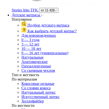
Stories Irito TFK
от
11 428.-
Детские матрасы
›
Популярное
Подбор детского матраса
Как выбрать детский матрас?
Для новорожденных
0 — 3 года
3 — 12 лет
10 — 18 лет
0 — 16 лет (универсальные)
Натуральные
Анатомические
Гипоаллергенные
Со съемным чехлом
Тип и жесткость
По материалам
Кокосовые цельные
Со слоями кокоса
Натуральный латекс
Искусственный латекс
Холлофайбер
По жесткости