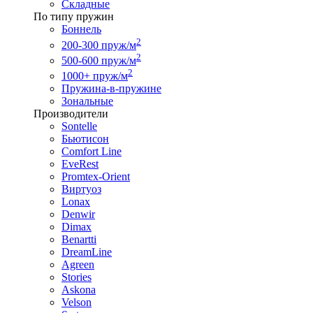
Складные
По типу пружин
Боннель
2
200-300 пруж/м
2
500-600 пруж/м
2
1000+ пруж/м
Пружина-в-пружине
Зональные
Производители
Sontelle
Бьютисон
Comfort Line
EveRest
Promtex-Orient
Виртуоз
Lonax
Denwir
Dimax
Benartti
DreamLine
Agreen
Stories
Askona
Velson