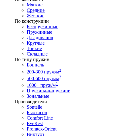
Мягкие
Средние
Жесткие
По конструкции
Беспружинные
Пружинные
Для диванов
Круглые
Тонкие
Складные
По типу пружин
Боннель
2
200-300 пруж/м
2
500-600 пруж/м
2
1000+ пруж/м
Пружина-в-пружине
Зональные
Производители
Sontelle
Бьютисон
Comfort Line
EveRest
Promtex-Orient
Виртуоз