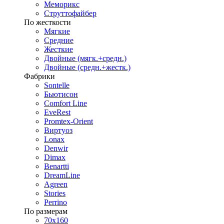
Меморикс
Струттофайбер
По жесткости
Мягкие
Средние
Жесткие
Двойные (мягк.+средн.)
Двойные (средн.+жестк.)
Фабрики
Sontelle
Бьютисон
Comfort Line
EveRest
Promtex-Orient
Виртуоз
Lonax
Denwir
Dimax
Benartti
DreamLine
Agreen
Stories
Perrino
По размерам
70х160