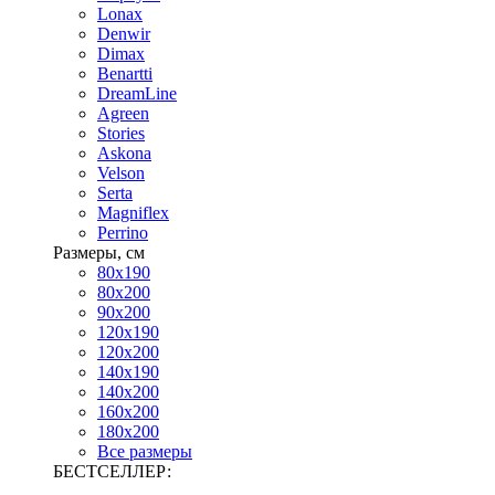
Lonax
Denwir
Dimax
Benartti
DreamLine
Agreen
Stories
Askona
Velson
Serta
Magniflex
Perrino
Размеры, см
80х190
80х200
90х200
120х190
120х200
140х190
140х200
160х200
180х200
Все размеры
БЕСТСЕЛЛЕР: