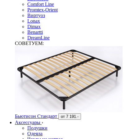
Comfort Line
Promtex-Orient
Виртуоз
Lonax
Dimax
Benartti
DreamLine
СОВЕТУЕМ:
Бьютисон Стандарт
от
7 191.-
Аксессуары
›
Подушки
Одеяла