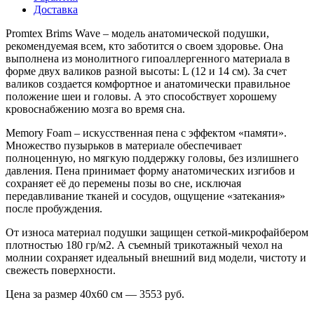
Доставка
Promtex Brims Wave – модель анатомической подушки,
рекомендуемая всем, кто заботится о своем здоровье. Она
выполнена из монолитного гипоаллергенного материала в
форме двух валиков разной высоты: L (12 и 14 см). За счет
валиков создается комфортное и анатомически правильное
положение шеи и головы. А это способствует хорошему
кровоснабжению мозга во время сна.
Memory Foam – искусственная пена с эффектом «памяти».
Множество пузырьков в материале обеспечивает
полноценную, но мягкую поддержку головы, без излишнего
давления. Пена принимает форму анатомических изгибов и
сохраняет её до перемены позы во сне, исключая
передавливание тканей и сосудов, ощущение «затекания»
после пробуждения.
От износа материал подушки защищен сеткой-микрофайбером
плотностью 180 гр/м2. А съемный трикотажный чехол на
молнии сохраняет идеальный внешний вид модели, чистоту и
свежесть поверхности.
Цена за размер
40х60
см —
3553
руб.