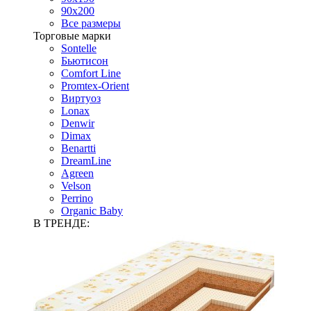
90х200
Все размеры
Торговые марки
Sontelle
Бьютисон
Comfort Line
Promtex-Orient
Виртуоз
Lonax
Denwir
Dimax
Benartti
DreamLine
Agreen
Velson
Perrino
Organic Baby
В ТРЕНДЕ: