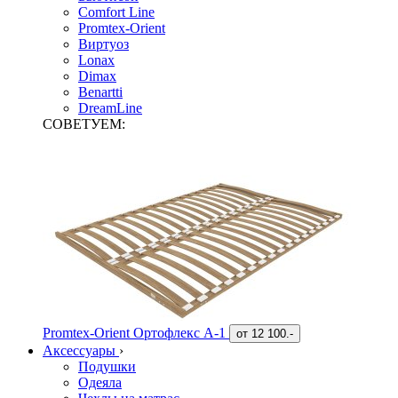
Comfort Line
Promtex-Orient
Виртуоз
Lonax
Dimax
Benartti
DreamLine
СОВЕТУЕМ:
Promtex-Orient Ортофлекс А-1
от
12 100.-
Аксессуары
›
Подушки
Одеяла