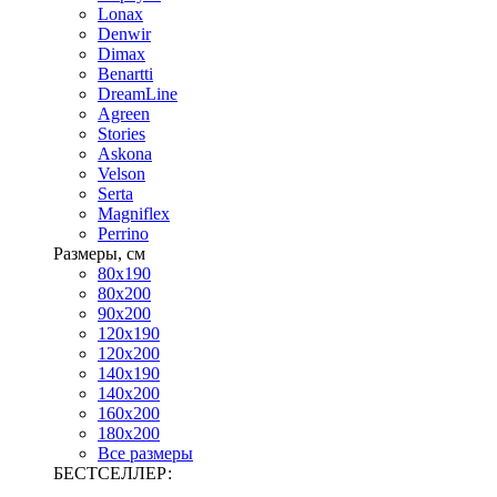
Lonax
Denwir
Dimax
Benartti
DreamLine
Agreen
Stories
Askona
Velson
Serta
Magniflex
Perrino
Размеры, см
80х190
80х200
90х200
120х190
120х200
140х190
140х200
160х200
180х200
Все размеры
БЕСТСЕЛЛЕР: