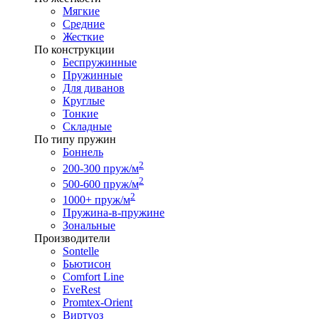
Мягкие
Средние
Жесткие
По конструкции
Беспружинные
Пружинные
Для диванов
Круглые
Тонкие
Складные
По типу пружин
Боннель
2
200-300 пруж/м
2
500-600 пруж/м
2
1000+ пруж/м
Пружина-в-пружине
Зональные
Производители
Sontelle
Бьютисон
Comfort Line
EveRest
Promtex-Orient
Виртуоз