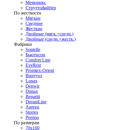
Меморикс
Струттофайбер
По жесткости
Мягкие
Средние
Жесткие
Двойные (мягк.+средн.)
Двойные (средн.+жестк.)
Фабрики
Sontelle
Бьютисон
Comfort Line
EveRest
Promtex-Orient
Виртуоз
Lonax
Denwir
Dimax
Benartti
DreamLine
Agreen
Stories
Perrino
По размерам
70х160