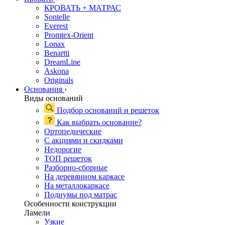
КРОВАТЬ + МАТРАС
Sontelle
Everest
Promtex-Orient
Lonax
Benartti
DreamLine
Askona
Originals
Основания
›
Виды оснований
Подбор оснований и решеток
Как выбрать основание?
Ортопедические
С акциями и скидками
Недорогие
ТОП решеток
Разборно-сборные
На деревянном каркасе
На металлокаркасе
Подиумы под матрас
Особенности конструкции
Ламели
Узкие