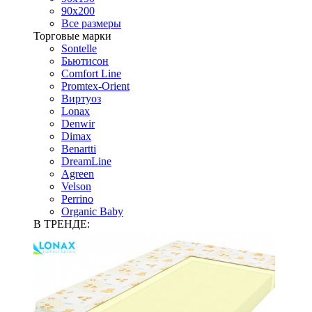
90х200
Все размеры
Торговые марки
Sontelle
Бьютисон
Comfort Line
Promtex-Orient
Виртуоз
Lonax
Denwir
Dimax
Benartti
DreamLine
Agreen
Velson
Perrino
Organic Baby
В ТРЕНДЕ: