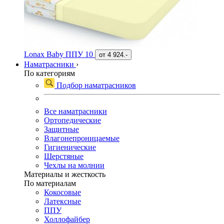
Lonax Baby ППУ 10
от
4 924.-
Наматрасники
›
По категориям
Подбор наматрасников
Все наматрасники
Ортопедические
Защитные
Влагонепроницаемые
Гигиенические
Шерстяные
Чехлы на молнии
Материалы и жесткость
По материалам
Кокосовые
Латексные
ППУ
Холлофайбер