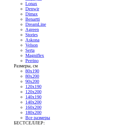
Lonax
Denwir
Dimax
Benartti
DreamLine
Agreen
Stories
Askona
Velson
Serta
Magniflex
Perrino
Размеры, см
80х190
80х200
90х200
120х190
120х200
140х190
140х200
160х200
180х200
Все размеры
БЕСТСЕЛЛЕР: