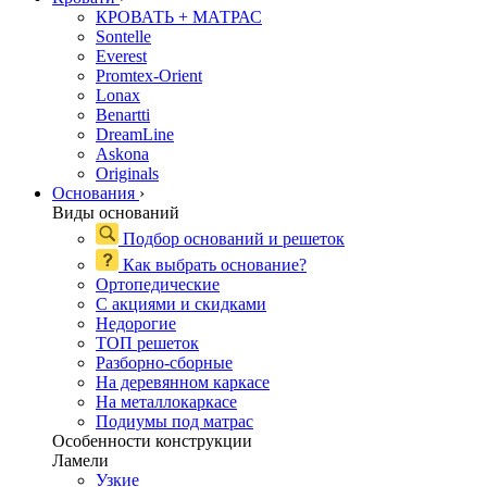
КРОВАТЬ + МАТРАС
Sontelle
Everest
Promtex-Orient
Lonax
Benartti
DreamLine
Askona
Originals
Основания
›
Виды оснований
Подбор оснований и решеток
Как выбрать основание?
Ортопедические
С акциями и скидками
Недорогие
ТОП решеток
Разборно-сборные
На деревянном каркасе
На металлокаркасе
Подиумы под матрас
Особенности конструкции
Ламели
Узкие