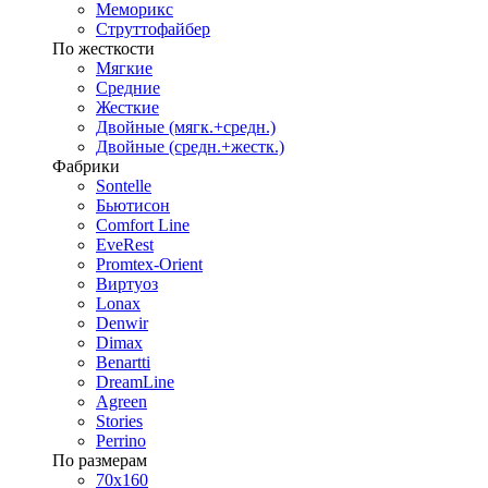
Меморикс
Струттофайбер
По жесткости
Мягкие
Средние
Жесткие
Двойные (мягк.+средн.)
Двойные (средн.+жестк.)
Фабрики
Sontelle
Бьютисон
Comfort Line
EveRest
Promtex-Orient
Виртуоз
Lonax
Denwir
Dimax
Benartti
DreamLine
Agreen
Stories
Perrino
По размерам
70х160