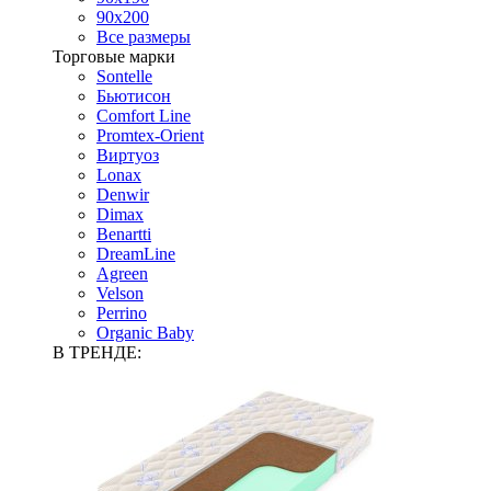
90х200
Все размеры
Торговые марки
Sontelle
Бьютисон
Comfort Line
Promtex-Orient
Виртуоз
Lonax
Denwir
Dimax
Benartti
DreamLine
Agreen
Velson
Perrino
Organic Baby
В ТРЕНДЕ: