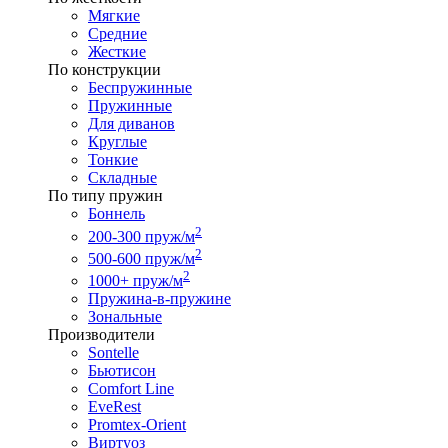
Мягкие
Средние
Жесткие
По конструкции
Беспружинные
Пружинные
Для диванов
Круглые
Тонкие
Складные
По типу пружин
Боннель
2
200-300 пруж/м
2
500-600 пруж/м
2
1000+ пруж/м
Пружина-в-пружине
Зональные
Производители
Sontelle
Бьютисон
Comfort Line
EveRest
Promtex-Orient
Виртуоз