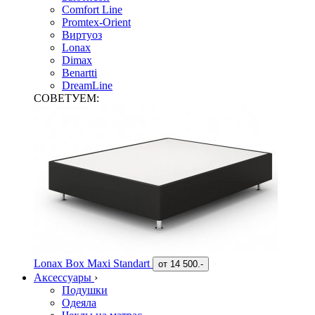
Comfort Line
Promtex-Orient
Виртуоз
Lonax
Dimax
Benartti
DreamLine
СОВЕТУЕМ:
Lonax Box Maxi Standart
от
14 500.-
Аксессуары
›
Подушки
Одеяла