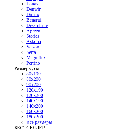
Lonax
Denwir
Dimax
Benartti
DreamLine
Agreen
Stories
Askona
Velson
Serta
Magniflex
Perrino
Размеры, см
80х190
80х200
90х200
120х190
120х200
140х190
140х200
160х200
180х200
Все размеры
БЕСТСЕЛЛЕР: