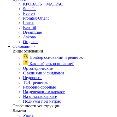
КРОВАТЬ + МАТРАС
Sontelle
Everest
Promtex-Orient
Lonax
Benartti
DreamLine
Askona
Originals
Основания
›
Виды оснований
Подбор оснований и решеток
Как выбрать основание?
Ортопедические
С акциями и скидками
Недорогие
ТОП решеток
Разборно-сборные
На деревянном каркасе
На металлокаркасе
Подиумы под матрас
Особенности конструкции
Ламели
Узкие