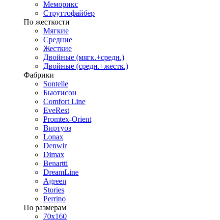
Меморикс
Струттофайбер
По жесткости
Мягкие
Средние
Жесткие
Двойные (мягк.+средн.)
Двойные (средн.+жестк.)
Фабрики
Sontelle
Бьютисон
Comfort Line
EveRest
Promtex-Orient
Виртуоз
Lonax
Denwir
Dimax
Benartti
DreamLine
Agreen
Stories
Perrino
По размерам
70х160