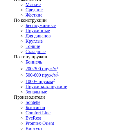
Мягкие
Средние
Жесткие
По конструкции
Беспружинные
Пружинные
Для диванов
Круглые
Тонкие
Складные
По типу пружин
Боннель
2
200-300 пруж/м
2
500-600 пруж/м
2
1000+ пруж/м
Пружина-в-пружине
Зональные
Производители
Sontelle
Бьютисон
Comfort Line
EveRest
Promtex-Orient
Виртуоз