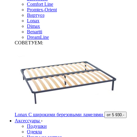
Comfort Line
Promtex-Orient
Виртуоз
Lonax
Dimax
Benartti
DreamLine
СОВЕТУЕМ:
Lonax С широкими березовыми ламелями
от
5 930.-
Аксессуары
›
Подушки
Одеяла