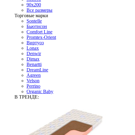
90х200
Все размеры
Торговые марки
Sontelle
Бьютисон
Comfort Line
Promtex-Orient
Виртуоз
Lonax
Denwir
Dimax
Benartti
DreamLine
Agreen
Velson
Perrino
Organic Baby
В ТРЕНДЕ: