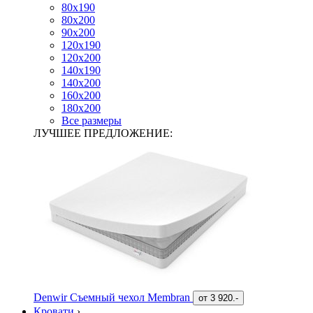
80х190
80х200
90х200
120х190
120х200
140х190
140х200
160х200
180х200
Все размеры
ЛУЧШЕЕ ПРЕДЛОЖЕНИЕ:
Denwir Съемный чехол Membran
от
3 920.-
Кровати
›