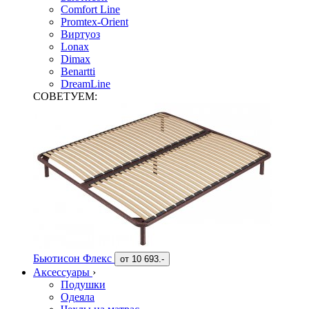
Comfort Line
Promtex-Orient
Виртуоз
Lonax
Dimax
Benartti
DreamLine
СОВЕТУЕМ:
Бьютисон Флекс
от
10 693.-
Аксессуары
›
Подушки
Одеяла