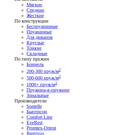
Мягкие
Средние
Жесткие
По конструкции
Беспружинные
Пружинные
Для диванов
Круглые
Тонкие
Складные
По типу пружин
Боннель
2
200-300 пруж/м
2
500-600 пруж/м
2
1000+ пруж/м
Пружина-в-пружине
Зональные
Производители
Sontelle
Бьютисон
Comfort Line
EveRest
Promtex-Orient
Виртуоз