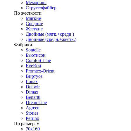
Меморикс
Струттофайбер
По жесткости
Мягкие
Средние
Жесткие
Двойные (мягк.+средн.)
Двойные (средн.+жестк.)
Фабрики
Sontelle
Бьютисон
Comfort Line
EveRest
Promtex-Orient
Виртуоз
Lonax
Denwir
Dimax
Benartti
DreamLine
Agreen
Stories
Perrino
По размерам
70х160