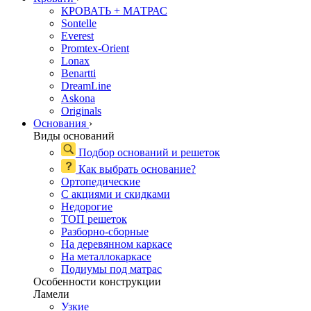
КРОВАТЬ + МАТРАС
Sontelle
Everest
Promtex-Orient
Lonax
Benartti
DreamLine
Askona
Originals
Основания
›
Виды оснований
Подбор оснований и решеток
Как выбрать основание?
Ортопедические
С акциями и скидками
Недорогие
ТОП решеток
Разборно-сборные
На деревянном каркасе
На металлокаркасе
Подиумы под матрас
Особенности конструкции
Ламели
Узкие