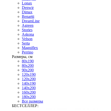
Lonax
Denwir
Dimax
Benartti
DreamLine
Agreen
Stories
Askona
Velson
Serta
Magniflex
Perrino
Размеры, см
80х190
80х200
90х200
120х190
120х200
140х190
140х200
160х200
180х200
Все размеры
БЕСТСЕЛЛЕР: