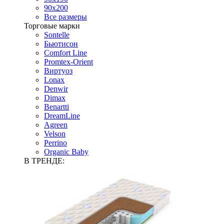
90х200
Все размеры
Торговые марки
Sontelle
Бьютисон
Comfort Line
Promtex-Orient
Виртуоз
Lonax
Denwir
Dimax
Benartti
DreamLine
Agreen
Velson
Perrino
Organic Baby
В ТРЕНДЕ: