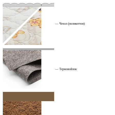
—
Чехол (поликоттон)
—
Термовойлок