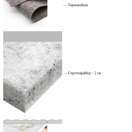
—
Термовойлок
—
Струттофайбер ~ 2 см