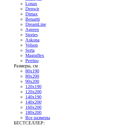
Lonax
Denwir
Dimax
Benartti
DreamLine
Agreen
Stories
Askona
Velson
Serta
Magniflex
Perrino
Размеры, см
80х190
80х200
90х200
120х190
120х200
140х190
140х200
160х200
180х200
Все размеры
БЕСТСЕЛЛЕР: