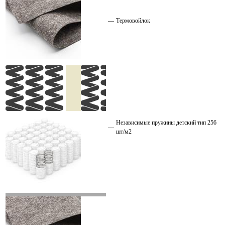
—
Термовойлок
Независимые пружины детский тип 256
—
шт/м2