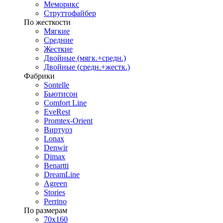
Меморикс
Струттофайбер
По жесткости
Мягкие
Средние
Жесткие
Двойные (мягк.+средн.)
Двойные (средн.+жестк.)
Фабрики
Sontelle
Бьютисон
Comfort Line
EveRest
Promtex-Orient
Виртуоз
Lonax
Denwir
Dimax
Benartti
DreamLine
Agreen
Stories
Perrino
По размерам
70х160