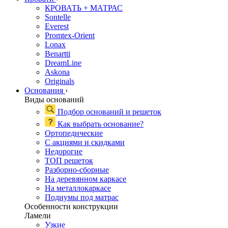
КРОВАТЬ + МАТРАС
Sontelle
Everest
Promtex-Orient
Lonax
Benartti
DreamLine
Askona
Originals
Основания
›
Виды оснований
Подбор оснований и решеток
Как выбрать основание?
Ортопедические
С акциями и скидками
Недорогие
ТОП решеток
Разборно-сборные
На деревянном каркасе
На металлокаркасе
Подиумы под матрас
Особенности конструкции
Ламели
Узкие