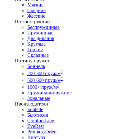
Мягкие
Средние
Жесткие
По конструкции
Беспружинные
Пружинные
Для диванов
Круглые
Тонкие
Складные
По типу пружин
Боннель
2
200-300 пруж/м
2
500-600 пруж/м
2
1000+ пруж/м
Пружина-в-пружине
Зональные
Производители
Sontelle
Бьютисон
Comfort Line
EveRest
Promtex-Orient
Виртуоз