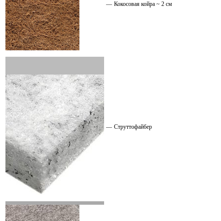
—
Кокосовая койра ~ 2 см
—
Струттофайбер