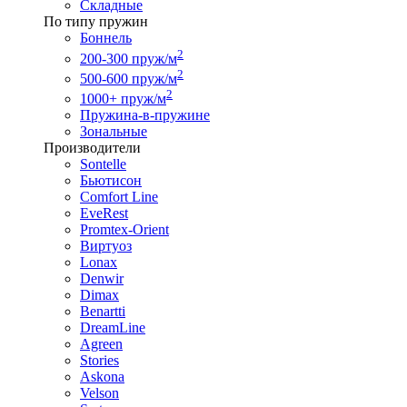
Складные
По типу пружин
Боннель
2
200-300 пруж/м
2
500-600 пруж/м
2
1000+ пруж/м
Пружина-в-пружине
Зональные
Производители
Sontelle
Бьютисон
Comfort Line
EveRest
Promtex-Orient
Виртуоз
Lonax
Denwir
Dimax
Benartti
DreamLine
Agreen
Stories
Askona
Velson