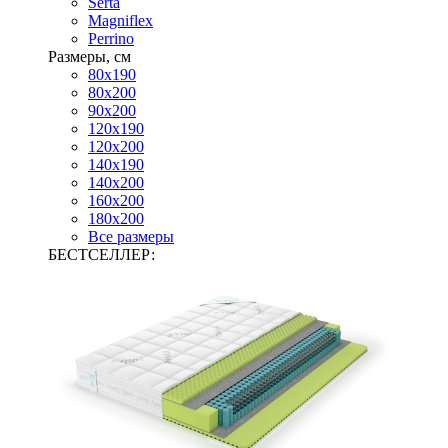
Serta
Magniflex
Perrino
Размеры, см
80х190
80х200
90х200
120х190
120х200
140х190
140х200
160х200
180х200
Все размеры
БЕСТСЕЛЛЕР: