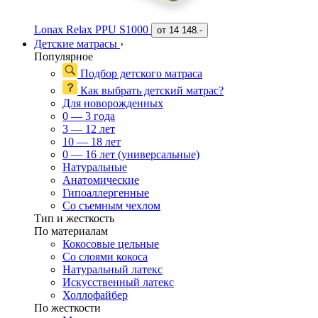
Lonax Relax PPU S1000
от
14 148.-
Детские матрасы
›
Популярное
Подбор детского матраса
Как выбрать детский матрас?
Для новорожденных
0 — 3 года
3 — 12 лет
10 — 18 лет
0 — 16 лет (универсальные)
Натуральные
Анатомические
Гипоаллергенные
Со съемным чехлом
Тип и жесткость
По материалам
Кокосовые цельные
Со слоями кокоса
Натуральный латекс
Искусственный латекс
Холлофайбер
По жесткости