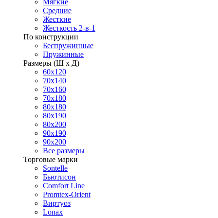
Мягкие
Средние
Жесткие
Жесткость 2-в-1
По конструкции
Беспружинные
Пружинные
Размеры (Ш х Д)
60х120
70х140
70х160
70х180
80х180
80х190
80х200
90х190
90х200
Все размеры
Торговые марки
Sontelle
Бьютисон
Comfort Line
Promtex-Orient
Виртуоз
Lonax