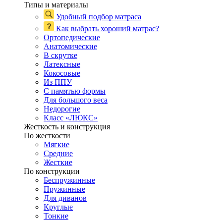
Типы и материалы
Удобный подбор матраса
Как выбрать хороший матрас?
Ортопедические
Анатомические
В скрутке
Латексные
Кокосовые
Из ППУ
С памятью формы
Для большого веса
Недорогие
Класс «ЛЮКС»
Жесткость и конструкция
По жесткости
Мягкие
Средние
Жесткие
По конструкции
Беспружинные
Пружинные
Для диванов
Круглые
Тонкие