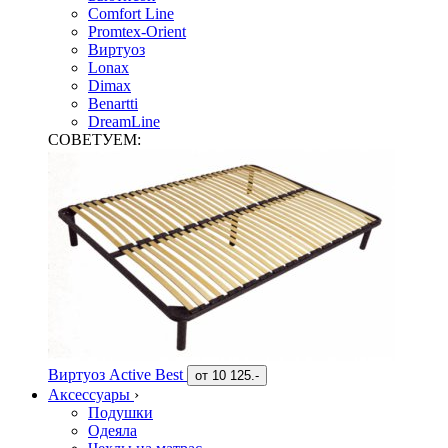
Comfort Line
Promtex-Orient
Виртуоз
Lonax
Dimax
Benartti
DreamLine
СОВЕТУЕМ:
Виртуоз Active Best
от
10 125.-
Аксессуары
›
Подушки
Одеяла