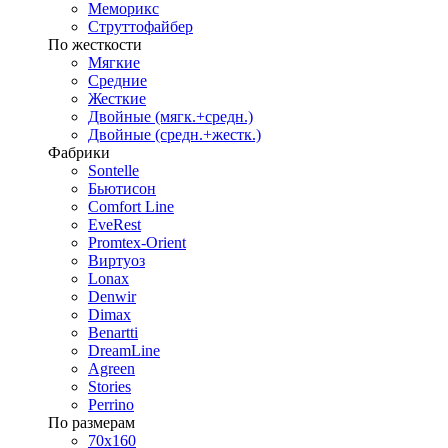
Меморикс
Струттофайбер
По жесткости
Мягкие
Средние
Жесткие
Двойные (мягк.+средн.)
Двойные (средн.+жестк.)
Фабрики
Sontelle
Бьютисон
Comfort Line
EveRest
Promtex-Orient
Виртуоз
Lonax
Denwir
Dimax
Benartti
DreamLine
Agreen
Stories
Perrino
По размерам
70х160