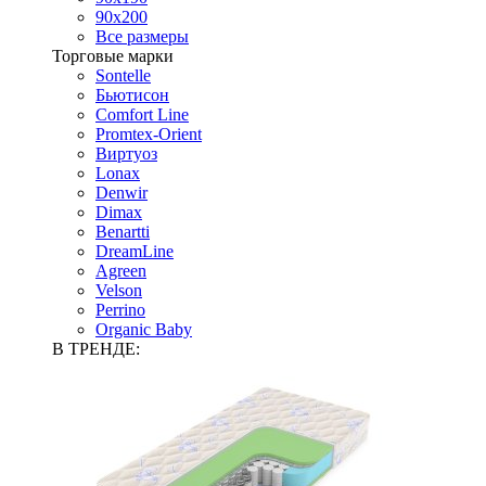
90х200
Все размеры
Торговые марки
Sontelle
Бьютисон
Comfort Line
Promtex-Orient
Виртуоз
Lonax
Denwir
Dimax
Benartti
DreamLine
Agreen
Velson
Perrino
Organic Baby
В ТРЕНДЕ: