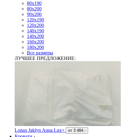
80х190
80х200
90х200
120х190
120х200
140х190
140х200
160х200
180х200
Все размеры
ЛУЧШЕЕ ПРЕДЛОЖЕНИЕ:
Lonax Jaklyn Aqua Lux+
от
3 484.-
Кровати
›