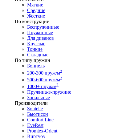
Мягкие
Средние
Жесткие
По конструкции
Беспружинные
Пружинные
Для диванов
Круглые
Тонкие
Складные
По типу пружин
Боннель
2
200-300 пруж/м
2
500-600 пруж/м
2
1000+ пруж/м
Пружина-в-пружине
Зональные
Производители
Sontelle
Бьютисон
Comfort Line
EveRest
Promtex-Orient
Виртуоз