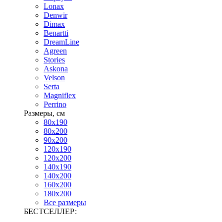
Lonax
Denwir
Dimax
Benartti
DreamLine
Agreen
Stories
Askona
Velson
Serta
Magniflex
Perrino
Размеры, см
80х190
80х200
90х200
120х190
120х200
140х190
140х200
160х200
180х200
Все размеры
БЕСТСЕЛЛЕР: