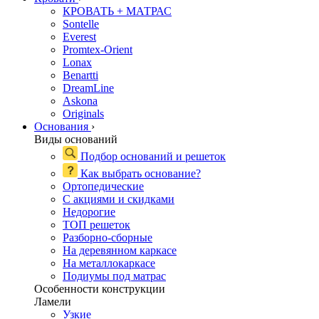
КРОВАТЬ + МАТРАС
Sontelle
Everest
Promtex-Orient
Lonax
Benartti
DreamLine
Askona
Originals
Основания
›
Виды оснований
Подбор оснований и решеток
Как выбрать основание?
Ортопедические
С акциями и скидками
Недорогие
ТОП решеток
Разборно-сборные
На деревянном каркасе
На металлокаркасе
Подиумы под матрас
Особенности конструкции
Ламели
Узкие