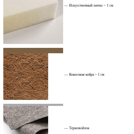
—
Искусственный латекс ~ 1 см
—
Кокосовая койра ~ 1 см
—
Термовойлок