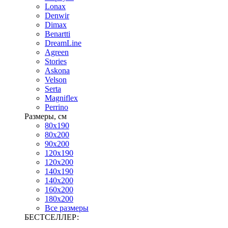
Lonax
Denwir
Dimax
Benartti
DreamLine
Agreen
Stories
Askona
Velson
Serta
Magniflex
Perrino
Размеры, см
80х190
80х200
90х200
120х190
120х200
140х190
140х200
160х200
180х200
Все размеры
БЕСТСЕЛЛЕР: