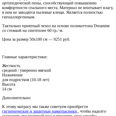
ортопедической пены, способствующий повышению
комфортности спального места. Материал не впитывает влагу,
в нем не заводятся пылевые клещи. Является полностью
гипоаллергенным.
Тактильно приятный чехол на основе поликоттона Dreamme
со стежкой на синтепоне 60 гр./ м.
Цена за размер
50х100
см —
9251
руб.
Главные характеристики:
Жесткость
средний / умеренно мягкий
Назначение
для подростков (10-18 лет)
Высота
14 см
Дополнительно:
К этому матрасу мы также советуем приобрести
гигиенические и защитные наматрасники
, чтобы надолго
сохранить его внешний вид и продлить срок службы.