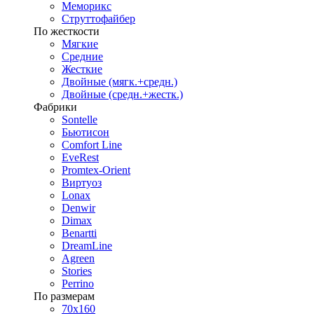
Меморикс
Струттофайбер
По жесткости
Мягкие
Средние
Жесткие
Двойные (мягк.+средн.)
Двойные (средн.+жестк.)
Фабрики
Sontelle
Бьютисон
Comfort Line
EveRest
Promtex-Orient
Виртуоз
Lonax
Denwir
Dimax
Benartti
DreamLine
Agreen
Stories
Perrino
По размерам
70х160