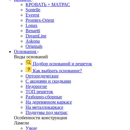
КРОВАТЬ + МАТРАС
Sontelle
Everest
Promtex-Orient
Lonax
Benartti
DreamLine
Askona
Originals
Основания
›
Виды оснований
Подбор оснований и решеток
Как выбрать основание?
Ортопедические
С акциями и скидками
Недорогие
ТОП решеток
Разборно-сборные
На деревянном каркасе
На металлокаркасе
Подиумы под матрас
Особенности конструкции
Ламели
Узкие