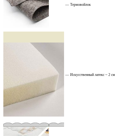
—
Термовойлок
—
Искусственный латекс ~ 2 см