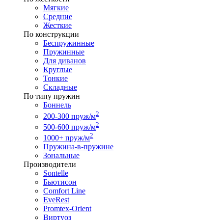
Мягкие
Средние
Жесткие
По конструкции
Беспружинные
Пружинные
Для диванов
Круглые
Тонкие
Складные
По типу пружин
Боннель
2
200-300 пруж/м
2
500-600 пруж/м
2
1000+ пруж/м
Пружина-в-пружине
Зональные
Производители
Sontelle
Бьютисон
Comfort Line
EveRest
Promtex-Orient
Виртуоз