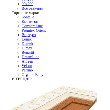
90х200
Все размеры
Торговые марки
Sontelle
Бьютисон
Comfort Line
Promtex-Orient
Виртуоз
Lonax
Denwir
Dimax
Benartti
DreamLine
Agreen
Velson
Perrino
Organic Baby
В ТРЕНДЕ: