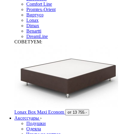
Comfort Line
Promtex-Orient
Виртуоз
Lonax
Dimax
Benartti
DreamLine
СОВЕТУЕМ:
Lonax Box Maxi Econom
от
13 755.-
Аксессуары
›
Подушки
Одеяла