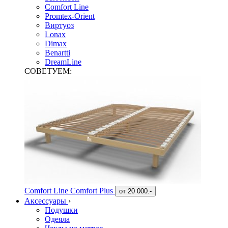
Comfort Line
Promtex-Orient
Виртуоз
Lonax
Dimax
Benartti
DreamLine
СОВЕТУЕМ:
Comfort Line Comfort Plus
от
20 000.-
Аксессуары
›
Подушки
Одеяла