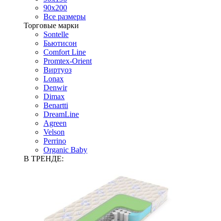
90х200
Все размеры
Торговые марки
Sontelle
Бьютисон
Comfort Line
Promtex-Orient
Виртуоз
Lonax
Denwir
Dimax
Benartti
DreamLine
Agreen
Velson
Perrino
Organic Baby
В ТРЕНДЕ: