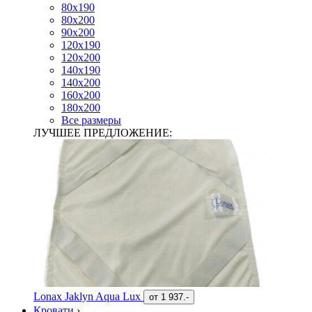
80х190
80х200
90х200
120х190
120х200
140х190
140х200
160х200
180х200
Все размеры
ЛУЧШЕЕ ПРЕДЛОЖЕНИЕ:
Lonax Jaklyn Aqua Lux
от
1 937.-
Кровати
›