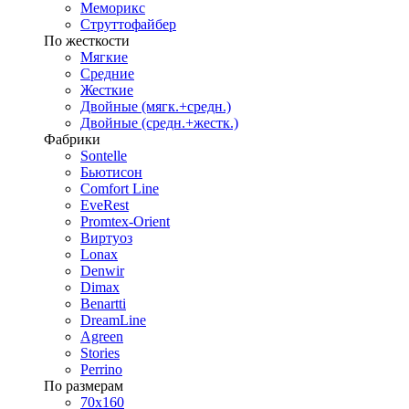
Меморикс
Струттофайбер
По жесткости
Мягкие
Средние
Жесткие
Двойные (мягк.+средн.)
Двойные (средн.+жестк.)
Фабрики
Sontelle
Бьютисон
Comfort Line
EveRest
Promtex-Orient
Виртуоз
Lonax
Denwir
Dimax
Benartti
DreamLine
Agreen
Stories
Perrino
По размерам
70х160