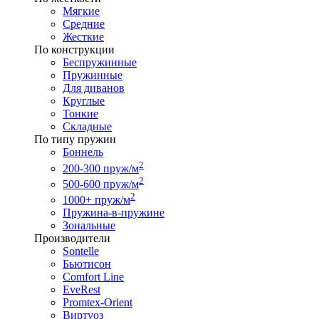
Мягкие
Средние
Жесткие
По конструкции
Беспружинные
Пружинные
Для диванов
Круглые
Тонкие
Складные
По типу пружин
Боннель
2
200-300 пруж/м
2
500-600 пруж/м
2
1000+ пруж/м
Пружина-в-пружине
Зональные
Производители
Sontelle
Бьютисон
Comfort Line
EveRest
Promtex-Orient
Виртуоз