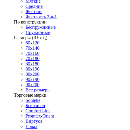
Мягкие
Средние
Жесткие
Жесткость 2-в-1
По конструкции
Беспружинные
Пружинные
Размеры (Ш х Д)
60х120
70х140
70х160
70х180
80х180
80х190
80х200
90х190
90х200
Все размеры
Торговые марки
Sontelle
Бьютисон
Comfort Line
Promtex-Orient
Виртуоз
Lonax