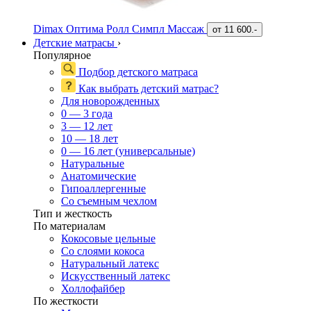
Dimax Оптима Ролл Симпл Массаж
от
11 600.-
Детские матрасы
›
Популярное
Подбор детского матраса
Как выбрать детский матрас?
Для новорожденных
0 — 3 года
3 — 12 лет
10 — 18 лет
0 — 16 лет (универсальные)
Натуральные
Анатомические
Гипоаллергенные
Со съемным чехлом
Тип и жесткость
По материалам
Кокосовые цельные
Со слоями кокоса
Натуральный латекс
Искусственный латекс
Холлофайбер
По жесткости