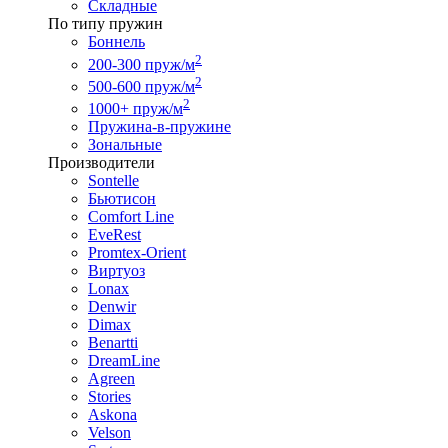
Складные
По типу пружин
Боннель
2
200-300 пруж/м
2
500-600 пруж/м
2
1000+ пруж/м
Пружина-в-пружине
Зональные
Производители
Sontelle
Бьютисон
Comfort Line
EveRest
Promtex-Orient
Виртуоз
Lonax
Denwir
Dimax
Benartti
DreamLine
Agreen
Stories
Askona
Velson