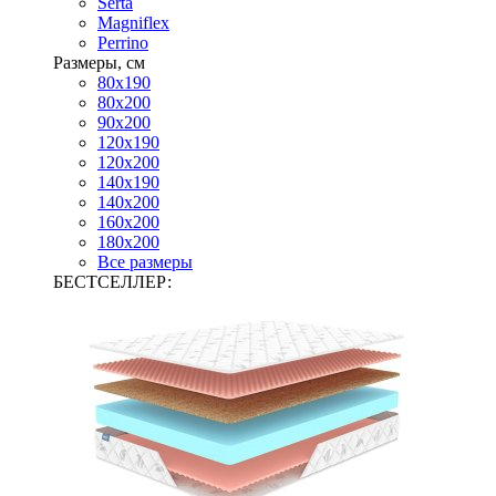
Serta
Magniflex
Perrino
Размеры, см
80х190
80х200
90х200
120х190
120х200
140х190
140х200
160х200
180х200
Все размеры
БЕСТСЕЛЛЕР: