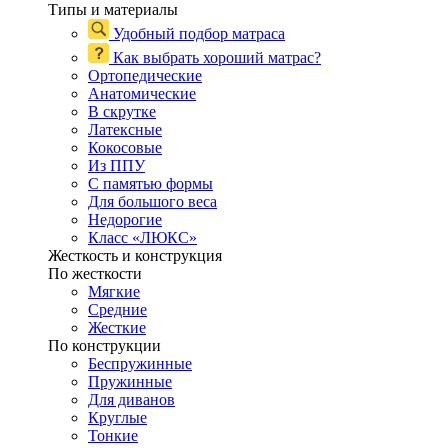
Типы и материалы
Удобный подбор матраса
Как выбрать хороший матрас?
Ортопедические
Анатомические
В скрутке
Латексные
Кокосовые
Из ППУ
С памятью формы
Для большого веса
Недорогие
Класс «ЛЮКС»
Жесткость и конструкция
По жесткости
Мягкие
Средние
Жесткие
По конструкции
Беспружинные
Пружинные
Для диванов
Круглые
Тонкие