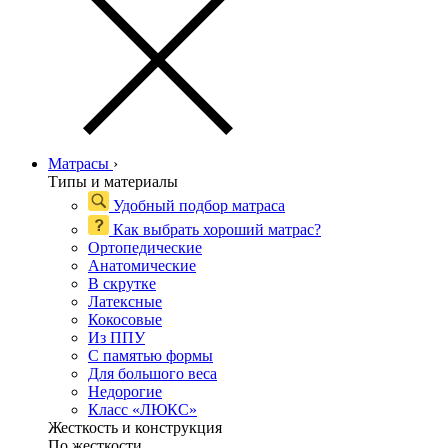
Матрасы
›
Типы и материалы
Удобный подбор матраса
Как выбрать хороший матрас?
Ортопедические
Анатомические
В скрутке
Латексные
Кокосовые
Из ППУ
С памятью формы
Для большого веса
Недорогие
Класс «ЛЮКС»
Жесткость и конструкция
По жесткости