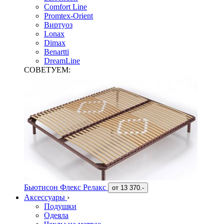
Comfort Line
Promtex-Orient
Виртуоз
Lonax
Dimax
Benartti
DreamLine
СОВЕТУЕМ:
Бьютисон Флекс Релакс
от
13 370.-
Аксессуары
›
Подушки
Одеяла