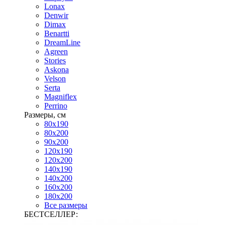
Lonax
Denwir
Dimax
Benartti
DreamLine
Agreen
Stories
Askona
Velson
Serta
Magniflex
Perrino
Размеры, см
80х190
80х200
90х200
120х190
120х200
140х190
140х200
160х200
180х200
Все размеры
БЕСТСЕЛЛЕР: