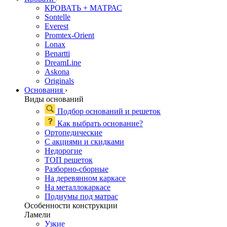
КРОВАТЬ + МАТРАС
Sontelle
Everest
Promtex-Orient
Lonax
Benartti
DreamLine
Askona
Originals
Основания
›
Виды оснований
Подбор оснований и решеток
Как выбрать основание?
Ортопедические
С акциями и скидками
Недорогие
ТОП решеток
Разборно-сборные
На деревянном каркасе
На металлокаркасе
Подиумы под матрас
Особенности конструкции
Ламели
Узкие