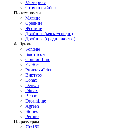
Меморикс
Струттофайбер
По жесткости
Мягкие
Средние
Жесткие
Двойные (мягк.+средн.)
Двойные (средн.+жестк.)
Фабрики
Sontelle
Бьютисон
Comfort Line
EveRest
Promtex-Orient
Виртуоз
Lonax
Denwir
Dimax
Benartti
DreamLine
Agreen
Stories
Perrino
По размерам
70х160