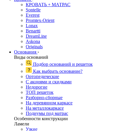
КРОВАТЬ + МАТРАС
Sontelle
Everest
Promtex-Orient
Lonax
Benartti
DreamLine
Askona
Originals
Основания
›
Виды оснований
Подбор оснований и решеток
Как выбрать основание?
Ортопедические
С акциями и скидками
Недорогие
ТОП решеток
Разборно-сборные
На деревянном каркасе
На металлокаркасе
Подиумы под матрас
Особенности конструкции
Ламели
Узкие