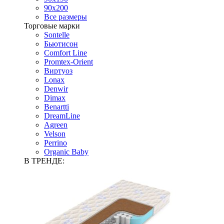
90х200
Все размеры
Торговые марки
Sontelle
Бьютисон
Comfort Line
Promtex-Orient
Виртуоз
Lonax
Denwir
Dimax
Benartti
DreamLine
Agreen
Velson
Perrino
Organic Baby
В ТРЕНДЕ: