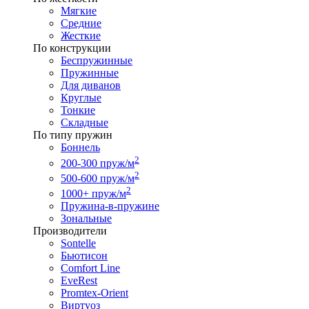
Мягкие
Средние
Жесткие
По конструкции
Беспружинные
Пружинные
Для диванов
Круглые
Тонкие
Складные
По типу пружин
Боннель
2
200-300 пруж/м
2
500-600 пруж/м
2
1000+ пруж/м
Пружина-в-пружине
Зональные
Производители
Sontelle
Бьютисон
Comfort Line
EveRest
Promtex-Orient
Виртуоз