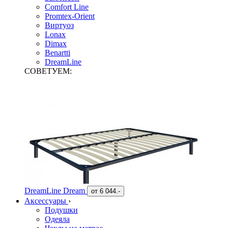
Comfort Line
Promtex-Orient
Виртуоз
Lonax
Dimax
Benartti
DreamLine
СОВЕТУЕМ:
DreamLine Dream
от
6 044.-
Аксессуары
›
Подушки
Одеяла