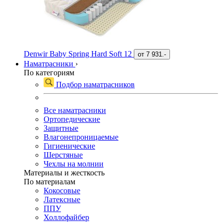
Denwir Baby Spring Hard Soft 12
от
7 931.-
Наматрасники
›
По категориям
Подбор наматрасников
Все наматрасники
Ортопедические
Защитные
Влагонепроницаемые
Гигиенические
Шерстяные
Чехлы на молнии
Материалы и жесткость
По материалам
Кокосовые
Латексные
ППУ
Холлофайбер