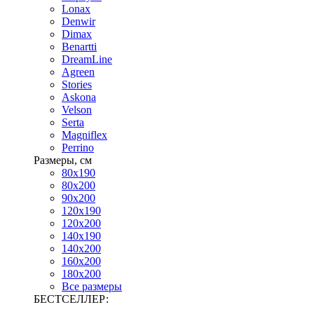
Lonax
Denwir
Dimax
Benartti
DreamLine
Agreen
Stories
Askona
Velson
Serta
Magniflex
Perrino
Размеры, см
80х190
80х200
90х200
120х190
120х200
140х190
140х200
160х200
180х200
Все размеры
БЕСТСЕЛЛЕР: