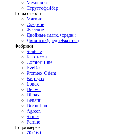
Меморикс
Струттофайбер
По жесткости
Мягкие
Средние
Жесткие
Двойные (мягк.+средн.)
Двойные (средн.+жестк.)
Фабрики
Sontelle
Бьютисон
Comfort Line
EveRest
Promtex-Orient
Виртуоз
Lonax
Denwir
Dimax
Benartti
DreamLine
Agreen
Stories
Perrino
По размерам
70х160