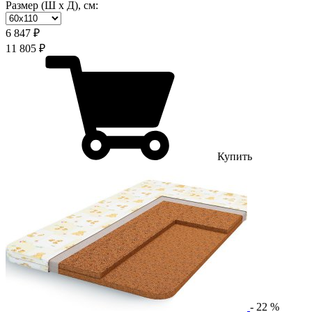
Размер (Ш х Д), см:
6 847 ₽
11 805 ₽
Купить
-
22
%