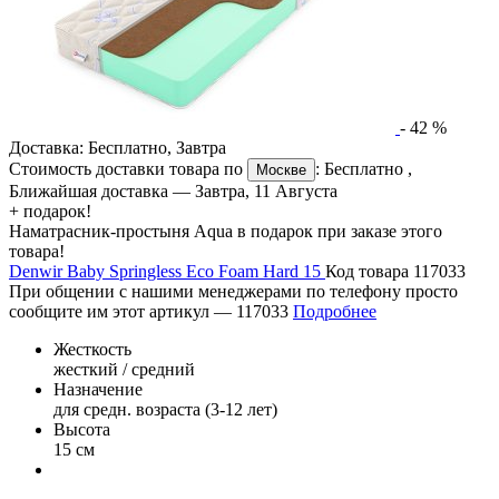
-
42
%
Доставка:
Бесплатно
,
Завтра
Стоимость доставки товара по
:
Бесплатно
,
Москве
Ближайшая доставка —
Завтра, 11 Августа
+ подарок!
Наматрасник-простыня Aqua в подарок при заказе этого
товара!
Denwir Baby Springless Eco Foam Hard 15
Код товара 117033
При общении с нашими менеджерами по телефону просто
сообщите им этот артикул —
117033
Подробнее
Жесткость
жесткий / средний
Назначение
для средн. возраста (3-12 лет)
Высота
15 см