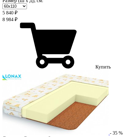
Размер (Ш х Д), см:
5 840 ₽
8 984 ₽
Купить
-
35
%