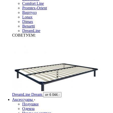
Comfort Line
Promtex-Orient
Виртуоз
Lonax
Dimax
Benartti
DreamLine
СОВЕТУЕМ:
DreamLine Dream
от
6 044.-
Аксессуары
›
Подушки
Одеяла