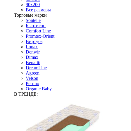
90х200
Все размеры
Торговые марки
Sontelle
Бьютисон
Comfort Line
Promtex-Orient
Виртуоз
Lonax
Denwir
Dimax
Benartti
DreamLine
Agreen
Velson
Perrino
Organic Baby
В ТРЕНДЕ: