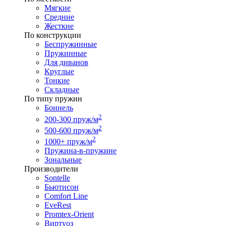
Мягкие
Средние
Жесткие
По конструкции
Беспружинные
Пружинные
Для диванов
Круглые
Тонкие
Складные
По типу пружин
Боннель
2
200-300 пруж/м
2
500-600 пруж/м
2
1000+ пруж/м
Пружина-в-пружине
Зональные
Производители
Sontelle
Бьютисон
Comfort Line
EveRest
Promtex-Orient
Виртуоз