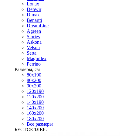
Lonax
Denwir
Dimax
Benartti
DreamLine
Agreen
Stories
Askona
Velson
Serta
Magniflex
Perrino
Размеры, см
80х190
80х200
90х200
120х190
120х200
140х190
140х200
160х200
180х200
Все размеры
БЕСТСЕЛЛЕР: