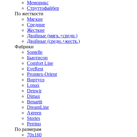
Меморикс
Струттофайбер
По жесткости
Мягкие
Средние
Жесткие
Двойные (мягк.+средн.)
Двойные (средн.+жестк.)
Фабрики
Sontelle
Бьютисон
Comfort Line
EveRest
Promtex-Orient
Виртуоз
Lonax
Denwir
Dimax
Benartti
DreamLine
Agreen
Stories
Perrino
По размерам
70х160