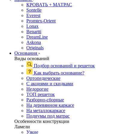
КРОВАТЬ + МАТРАС
Sontelle
Everest
Promtex-Orient
Lonax
Benartti
DreamLine
Askona
Originals
Основания
›
Виды оснований
Подбор оснований и решеток
Как выбрать основание?
Ортопедические
С акциями и скидками
Недорогие
ТОП решеток
Разборно-сборные
На деревянном каркасе
На металлокаркасе
Подиумы под матрас
Особенности конструкции
Ламели
Узкие