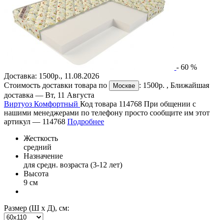
-
60
%
Доставка:
1500р.
,
11.08.2026
Стоимость доставки товара по
:
1500р.
, Ближайшая
Москве
доставка —
Вт, 11 Августа
Виртуоз Комфортный
Код товара 114768
При общении с
нашими менеджерами по телефону просто сообщите им этот
артикул —
114768
Подробнее
Жесткость
средний
Назначение
для средн. возраста (3-12 лет)
Высота
9 см
Размер (Ш х Д), см: