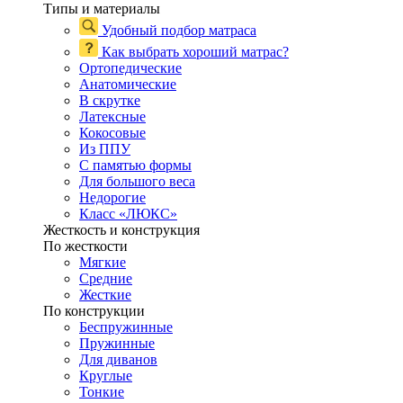
Типы и материалы
Удобный подбор матраса
Как выбрать хороший матрас?
Ортопедические
Анатомические
В скрутке
Латексные
Кокосовые
Из ППУ
С памятью формы
Для большого веса
Недорогие
Класс «ЛЮКС»
Жесткость и конструкция
По жесткости
Мягкие
Средние
Жесткие
По конструкции
Беспружинные
Пружинные
Для диванов
Круглые
Тонкие