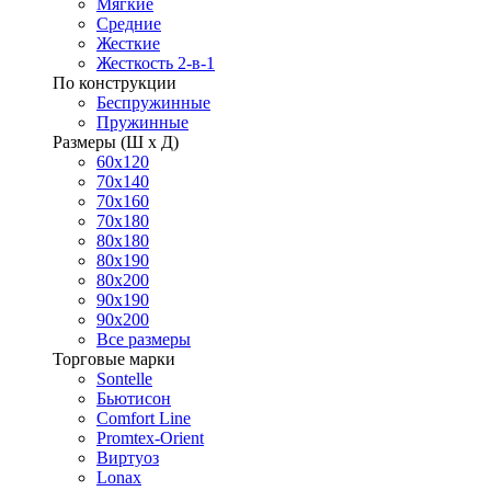
Мягкие
Средние
Жесткие
Жесткость 2-в-1
По конструкции
Беспружинные
Пружинные
Размеры (Ш х Д)
60х120
70х140
70х160
70х180
80х180
80х190
80х200
90х190
90х200
Все размеры
Торговые марки
Sontelle
Бьютисон
Comfort Line
Promtex-Orient
Виртуоз
Lonax