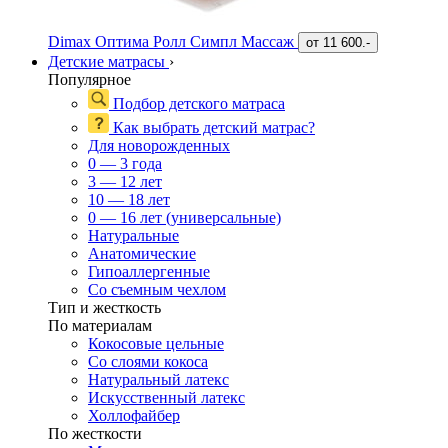
Dimax Оптима Ролл Симпл Массаж
от
11 600.-
Детские матрасы
›
Популярное
Подбор детского матраса
Как выбрать детский матрас?
Для новорожденных
0 — 3 года
3 — 12 лет
10 — 18 лет
0 — 16 лет (универсальные)
Натуральные
Анатомические
Гипоаллергенные
Со съемным чехлом
Тип и жесткость
По материалам
Кокосовые цельные
Со слоями кокоса
Натуральный латекс
Искусственный латекс
Холлофайбер
По жесткости