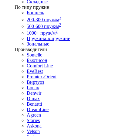
Складные
По типу пружин
Боннель
2
200-300 пруж/м
2
500-600 пруж/м
2
1000+ пруж/м
Пружина-в-пружине
Зональные
Производители
Sontelle
Бьютисон
Comfort Line
EveRest
Promtex-Orient
Виртуоз
Lonax
Denwir
Dimax
Benartti
DreamLine
Agreen
Stories
Askona
Velson