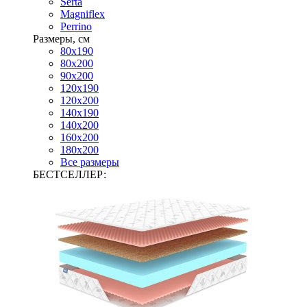
Serta
Magniflex
Perrino
Размеры, см
80х190
80х200
90х200
120х190
120х200
140х190
140х200
160х200
180х200
Все размеры
БЕСТСЕЛЛЕР: