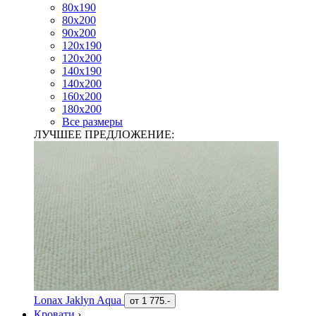
80х190
80х200
90х200
120х190
120х200
140х190
140х200
160х200
180х200
Все размеры
ЛУЧШЕЕ ПРЕДЛОЖЕНИЕ:
Lonax Jaklyn Aqua
от
1 775.-
Кровати
›