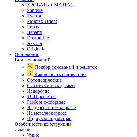
КРОВАТЬ + МАТРАС
Sontelle
Everest
Promtex-Orient
Lonax
Benartti
DreamLine
Askona
Originals
Основания
›
Виды оснований
Подбор оснований и решеток
Как выбрать основание?
Ортопедические
С акциями и скидками
Недорогие
ТОП решеток
Разборно-сборные
На деревянном каркасе
На металлокаркасе
Подиумы под матрас
Особенности конструкции
Ламели
Узкие