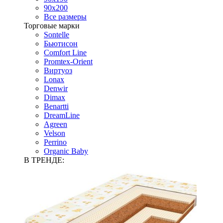
90х200
Все размеры
Торговые марки
Sontelle
Бьютисон
Comfort Line
Promtex-Orient
Виртуоз
Lonax
Denwir
Dimax
Benartti
DreamLine
Agreen
Velson
Perrino
Organic Baby
В ТРЕНДЕ: