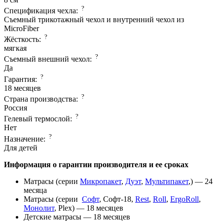
?
Спецификация чехла:
Съемный трикотажный чехол и внутренний чехол из
MicroFiber
?
Жёсткость:
мягкая
?
Съемный внешний чехол:
Да
?
Гарантия:
18 месяцев
?
Страна производcтва:
Россия
?
Гелевый термослой:
Нет
?
Назначение:
Для детей
Информация о гарантии производителя и ее сроках
Матрасы (серии
Микропакет
,
Дуэт
,
Мультипакет
,) — 24
месяца
Матрасы (серии
Софт
, Софт-18,
Rest
,
Roll
,
ErgoRoll
,
Монолит
, Plex) — 18 месяцев
Детские матрасы — 18 месяцев