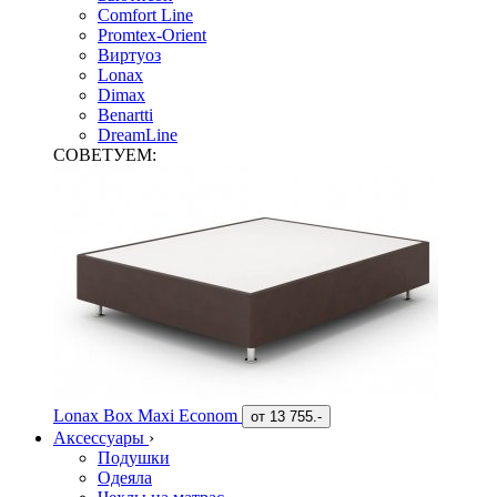
Comfort Line
Promtex-Orient
Виртуоз
Lonax
Dimax
Benartti
DreamLine
СОВЕТУЕМ:
Lonax Box Maxi Econom
от
13 755.-
Аксессуары
›
Подушки
Одеяла