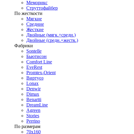
Меморикс
Струттофайбер
По жесткости
Мягкие
Средние
Жесткие
Двойные (мягк.+средн.)
Двойные (средн.+жестк.)
Фабрики
Sontelle
Бьютисон
Comfort Line
EveRest
Promtex-Orient
Виртуоз
Lonax
Denwir
Dimax
Benartti
DreamLine
Agreen
Stories
Perrino
По размерам
70х160