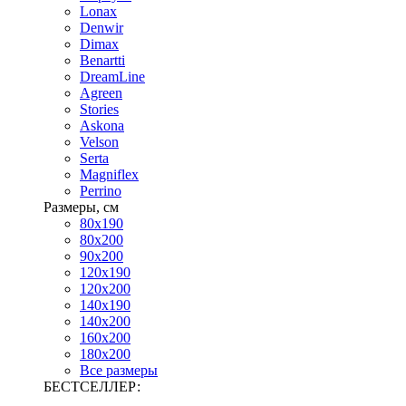
Lonax
Denwir
Dimax
Benartti
DreamLine
Agreen
Stories
Askona
Velson
Serta
Magniflex
Perrino
Размеры, см
80х190
80х200
90х200
120х190
120х200
140х190
140х200
160х200
180х200
Все размеры
БЕСТСЕЛЛЕР: