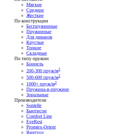
Мягкие
Средние
Жесткие
По конструкции
Беспружинные
Пружинные
Для диванов
Круглые
Тонкие
Складные
По типу пружин
Боннель
2
200-300 пруж/м
2
500-600 пруж/м
2
1000+ пруж/м
Пружина-в-пружине
Зональные
Производители
Sontelle
Бьютисон
Comfort Line
EveRest
Promtex-Orient
Виртуоз