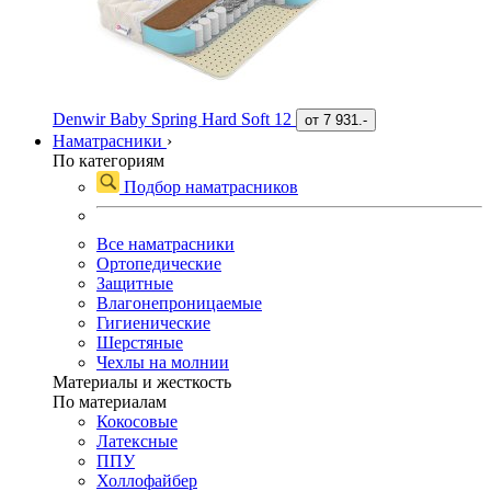
Denwir Baby Spring Hard Soft 12
от
7 931.-
Наматрасники
›
По категориям
Подбор наматрасников
Все наматрасники
Ортопедические
Защитные
Влагонепроницаемые
Гигиенические
Шерстяные
Чехлы на молнии
Материалы и жесткость
По материалам
Кокосовые
Латексные
ППУ
Холлофайбер