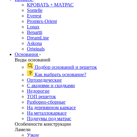
КРОВАТЬ + МАТРАС
Sontelle
Everest
Promtex-Orient
Lonax
Benartti
DreamLine
Askona
Originals
Основания
›
Виды оснований
Подбор оснований и решеток
Как выбрать основание?
Ортопедические
С акциями и скидками
Недорогие
ТОП решеток
Разборно-сборные
На деревянном каркасе
На металлокаркасе
Подиумы под матрас
Особенности конструкции
Ламели
Узкие