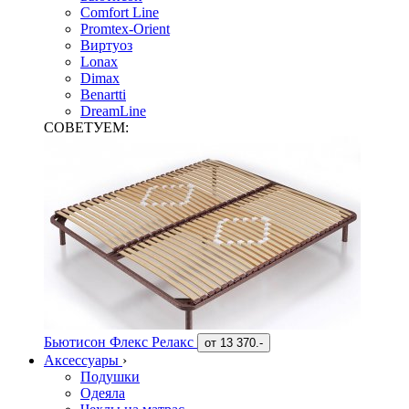
Comfort Line
Promtex-Orient
Виртуоз
Lonax
Dimax
Benartti
DreamLine
СОВЕТУЕМ:
Бьютисон Флекс Релакс
от
13 370.-
Аксессуары
›
Подушки
Одеяла