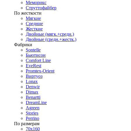
Меморикс
Струттофайбер
По жесткости
Мягкие
Средние
Жесткие
Двойные (мягк.+средн.)
Двойные (средн.+жестк.)
Фабрики
Sontelle
Бьютисон
Comfort Line
EveRest
Promtex-Orient
Виртуоз
Lonax
Denwir
Dimax
Benartti
DreamLine
Agreen
Stories
Perrino
По размерам
70х160