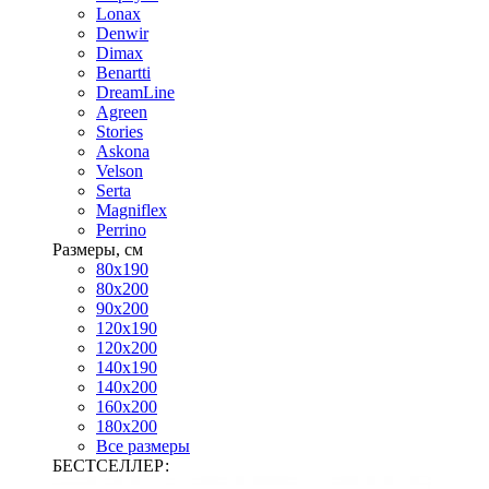
Lonax
Denwir
Dimax
Benartti
DreamLine
Agreen
Stories
Askona
Velson
Serta
Magniflex
Perrino
Размеры, см
80х190
80х200
90х200
120х190
120х200
140х190
140х200
160х200
180х200
Все размеры
БЕСТСЕЛЛЕР: