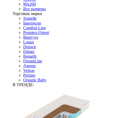
90х200
Все размеры
Торговые марки
Sontelle
Бьютисон
Comfort Line
Promtex-Orient
Виртуоз
Lonax
Denwir
Dimax
Benartti
DreamLine
Agreen
Velson
Perrino
Organic Baby
В ТРЕНДЕ: