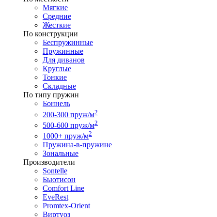
Мягкие
Средние
Жесткие
По конструкции
Беспружинные
Пружинные
Для диванов
Круглые
Тонкие
Складные
По типу пружин
Боннель
2
200-300 пруж/м
2
500-600 пруж/м
2
1000+ пруж/м
Пружина-в-пружине
Зональные
Производители
Sontelle
Бьютисон
Comfort Line
EveRest
Promtex-Orient
Виртуоз