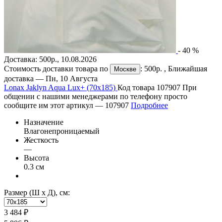
-
40
%
Доставка:
500р.
,
10.08.2026
Стоимость доставки товара по
:
500р.
, Ближайшая
Москве
доставка —
Пн, 10 Августа
Lonax Jaklyn Aqua Lux+ (70х185)
Код товара 107907
При
общении с нашими менеджерами по телефону просто
сообщите им этот артикул —
107907
Подробнее
Назначение
Влагонепроницаемый
Жесткость
—
Высота
0.3 см
Размер (Ш х Д), см:
3 484 ₽