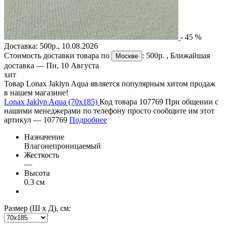
-
45
%
Доставка:
500р.
,
10.08.2026
Стоимость доставки товара по
:
500р.
, Ближайшая
Москве
доставка —
Пн, 10 Августа
хит
Товар Lonax Jaklyn Aqua является популярным хитом продаж
в нашем магазине!
Lonax Jaklyn Aqua (70х185)
Код товара 107769
При общении с
нашими менеджерами по телефону просто сообщите им этот
артикул —
107769
Подробнее
Назначение
Влагонепроницаемый
Жесткость
—
Высота
0.3 см
Размер (Ш х Д), см: