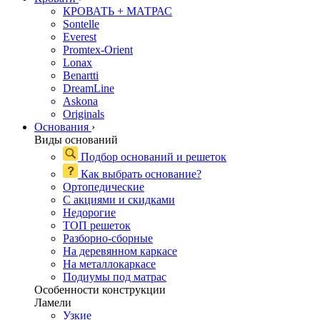
КРОВАТЬ + МАТРАС
Sontelle
Everest
Promtex-Orient
Lonax
Benartti
DreamLine
Askona
Originals
Основания
›
Виды оснований
Подбор оснований и решеток
Как выбрать основание?
Ортопедические
С акциями и скидками
Недорогие
ТОП решеток
Разборно-сборные
На деревянном каркасе
На металлокаркасе
Подиумы под матрас
Особенности конструкции
Ламели
Узкие