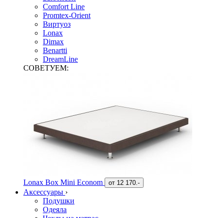
Comfort Line
Promtex-Orient
Виртуоз
Lonax
Dimax
Benartti
DreamLine
СОВЕТУЕМ:
Lonax Box Mini Econom
от
12 170.-
Аксессуары
›
Подушки
Одеяла