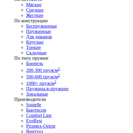
Мягкие
Средние
Жесткие
По конструкции
Беспружинные
Пружинные
Для диванов
Круглые
Тонкие
Складные
По типу пружин
Боннель
2
200-300 пруж/м
2
500-600 пруж/м
2
1000+ пруж/м
Пружина-в-пружине
Зональные
Производители
Sontelle
Бьютисон
Comfort Line
EveRest
Promtex-Orient
Виртуоз