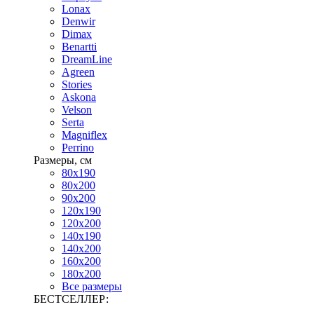
Lonax
Denwir
Dimax
Benartti
DreamLine
Agreen
Stories
Askona
Velson
Serta
Magniflex
Perrino
Размеры, см
80х190
80х200
90х200
120х190
120х200
140х190
140х200
160х200
180х200
Все размеры
БЕСТСЕЛЛЕР: