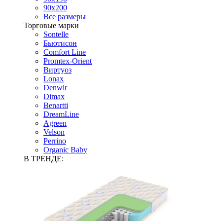
90х200
Все размеры
Торговые марки
Sontelle
Бьютисон
Comfort Line
Promtex-Orient
Виртуоз
Lonax
Denwir
Dimax
Benartti
DreamLine
Agreen
Velson
Perrino
Organic Baby
В ТРЕНДЕ: