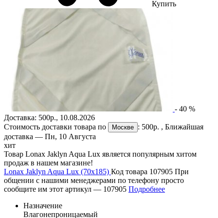
Купить
-
40
%
Доставка:
500р.
,
10.08.2026
Стоимость доставки товара по
:
500р.
, Ближайшая
Москве
доставка —
Пн, 10 Августа
хит
Товар Lonax Jaklyn Aqua Lux является популярным хитом
продаж в нашем магазине!
Lonax Jaklyn Aqua Lux (70х185)
Код товара 107905
При
общении с нашими менеджерами по телефону просто
сообщите им этот артикул —
107905
Подробнее
Назначение
Влагонепроницаемый