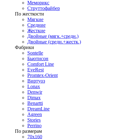
Меморикс
Струттофайбер
По жесткости
Мягкие
Средние
Жесткие
Двойные (мягк.+средн.)
Двойные (средн.+жестк.)
Фабрики
Sontelle
Бьютисон
Comfort Line
EveRest
Promtex-Orient
Виртуоз
Lonax
Denwir
Dimax
Benartti
DreamLine
Agreen
Stories
Perrino
По размерам
70х160