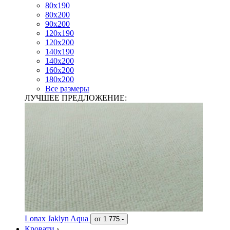
80х190
80х200
90х200
120х190
120х200
140х190
140х200
160х200
180х200
Все размеры
ЛУЧШЕЕ ПРЕДЛОЖЕНИЕ:
Lonax Jaklyn Aqua
от
1 775.-
Кровати
›