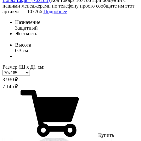
Lonax Light+ (70х185)
Код товара 107766
При общении с
нашими менеджерами по телефону просто сообщите им этот
артикул —
107766
Подробнее
Назначение
Защитный
Жесткость
—
Высота
0.3 см
Размер (Ш х Д), см:
3 930 ₽
7 145 ₽
Купить