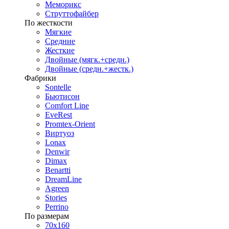
Меморикс
Струттофайбер
По жесткости
Мягкие
Средние
Жесткие
Двойные (мягк.+средн.)
Двойные (средн.+жестк.)
Фабрики
Sontelle
Бьютисон
Comfort Line
EveRest
Promtex-Orient
Виртуоз
Lonax
Denwir
Dimax
Benartti
DreamLine
Agreen
Stories
Perrino
По размерам
70х160