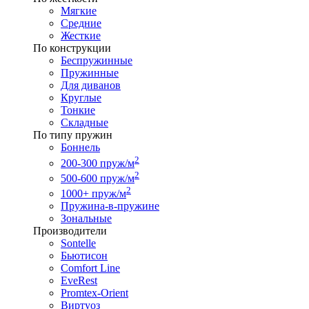
Мягкие
Средние
Жесткие
По конструкции
Беспружинные
Пружинные
Для диванов
Круглые
Тонкие
Складные
По типу пружин
Боннель
2
200-300 пруж/м
2
500-600 пруж/м
2
1000+ пруж/м
Пружина-в-пружине
Зональные
Производители
Sontelle
Бьютисон
Comfort Line
EveRest
Promtex-Orient
Виртуоз