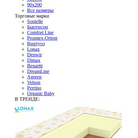
90х200
Все размеры
Торговые марки
Sontelle
Бьютисон
Comfort Line
Promtex-Orient
Виртуоз
Lonax
Denwir
Dimax
Benartti
DreamLine
Agreen
Velson
Perrino
Organic Baby
В ТРЕНДЕ: