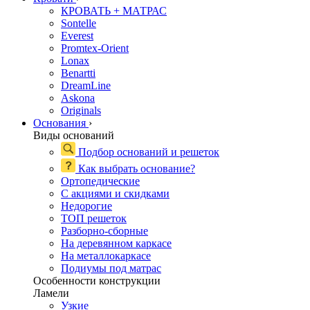
КРОВАТЬ + МАТРАС
Sontelle
Everest
Promtex-Orient
Lonax
Benartti
DreamLine
Askona
Originals
Основания
›
Виды оснований
Подбор оснований и решеток
Как выбрать основание?
Ортопедические
С акциями и скидками
Недорогие
ТОП решеток
Разборно-сборные
На деревянном каркасе
На металлокаркасе
Подиумы под матрас
Особенности конструкции
Ламели
Узкие