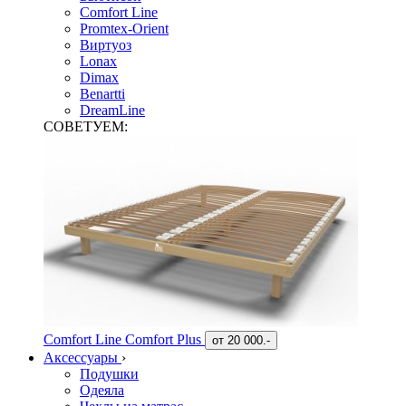
Comfort Line
Promtex-Orient
Виртуоз
Lonax
Dimax
Benartti
DreamLine
СОВЕТУЕМ:
Comfort Line Comfort Plus
от
20 000.-
Аксессуары
›
Подушки
Одеяла