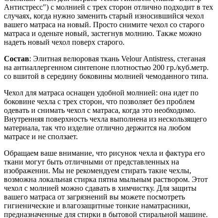
Антистресс") с молнией с трех сторон отлично подходит в тех
случаях, когда нужно заменить старый износившийся чехол
вашего матраса на новый. Просто снимите чехол со старого
матраса и оденьте новый, застегнув молнию. Также можно
надеть новый чехол поверх старого.
Состав
: Элитная велюровая ткань Velour Antistress, стеганая
на антиаллергенном синтепоне плотностью 200 гр./куб.метр.
со вшитой в середину боковины молнией чемоданного типа.
Чехол для матраса оснащен удобной молнией: она идет по
боковине чехла с трех сторон, что позволяет без проблем
одевать и снимать чехол с матраса, когда это необходимо.
Внутренняя поверхность чехла выполнена из нескользящего
материала, так что изделие отлично держится на любом
матрасе и не сползает.
Обращаем ваше внимание, что рисунок чехла и фактура его
ткани могут быть отличными от представленных на
изображении. Мы не рекомендуем стирать такие чехлы,
возможна локальная стирка пятна мыльным раствором. Этот
чехол с молнией можно сдавать в химчистку. Для защиты
вашего матраса от загрязнений вы можете посмотреть
гигиенические и влагозащитные тонкие наматрасники,
предназначенные для стирки в бытовой стиральной машине.