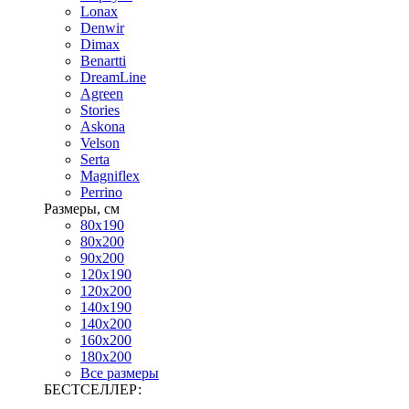
Lonax
Denwir
Dimax
Benartti
DreamLine
Agreen
Stories
Askona
Velson
Serta
Magniflex
Perrino
Размеры, см
80х190
80х200
90х200
120х190
120х200
140х190
140х200
160х200
180х200
Все размеры
БЕСТСЕЛЛЕР: