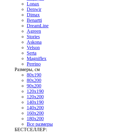
Lonax
Denwir
Dimax
Benartti
DreamLine
Agreen
Stories
Askona
Velson
Serta
Magniflex
Perrino
Размеры, см
80х190
80х200
90х200
120х190
120х200
140х190
140х200
160х200
180х200
Все размеры
БЕСТСЕЛЛЕР: