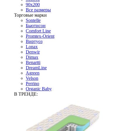
90х200
Все размеры
Торговые марки
Sontelle
Бьютисон
Comfort Line
Promtex-Orient
Виртуоз
Lonax
Denwir
Dimax
Benartti
DreamLine
Agreen
Velson
Perrino
Organic Baby
В ТРЕНДЕ: