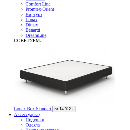
Comfort Line
Promtex-Orient
Виртуоз
Lonax
Dimax
Benartti
DreamLine
СОВЕТУЕМ:
Lonax Box Standart
от
14 012.-
Аксессуары
›
Подушки
Одеяла