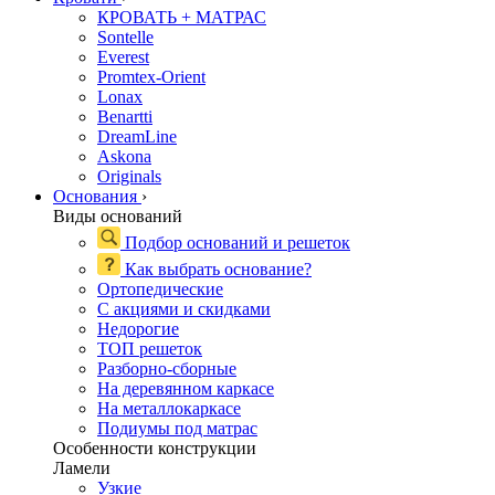
КРОВАТЬ + МАТРАС
Sontelle
Everest
Promtex-Orient
Lonax
Benartti
DreamLine
Askona
Originals
Основания
›
Виды оснований
Подбор оснований и решеток
Как выбрать основание?
Ортопедические
С акциями и скидками
Недорогие
ТОП решеток
Разборно-сборные
На деревянном каркасе
На металлокаркасе
Подиумы под матрас
Особенности конструкции
Ламели
Узкие