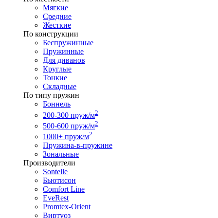
Мягкие
Средние
Жесткие
По конструкции
Беспружинные
Пружинные
Для диванов
Круглые
Тонкие
Складные
По типу пружин
Боннель
2
200-300 пруж/м
2
500-600 пруж/м
2
1000+ пруж/м
Пружина-в-пружине
Зональные
Производители
Sontelle
Бьютисон
Comfort Line
EveRest
Promtex-Orient
Виртуоз