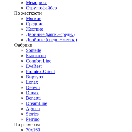
Меморикс
Струттофайбер
По жесткости
Мягкие
Средние
Жесткие
Двойные (мягк.+средн.)
Двойные (средн.+жестк.)
Фабрики
Sontelle
Бьютисон
Comfort Line
EveRest
Promtex-Orient
Виртуоз
Lonax
Denwir
Dimax
Benartti
DreamLine
Agreen
Stories
Perrino
По размерам
70х160