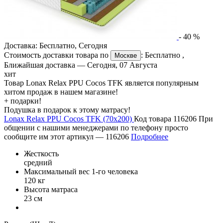
-
40
%
Доставка:
Бесплатно
,
Сегодня
Стоимость доставки товара по
:
Бесплатно
,
Москве
Ближайшая доставка —
Сегодня, 07 Августа
хит
Товар Lonax Relax PPU Cocos TFK является популярным
хитом продаж в нашем магазине!
+ подарки!
Подушка в подарок к этому матрасу!
Lonax Relax PPU Cocos TFK (70х200)
Код товара 116206
При
общении с нашими менеджерами по телефону просто
сообщите им этот артикул —
116206
Подробнее
Жесткость
средний
Максимальный вес 1-го человека
120 кг
Высота матраса
23 см