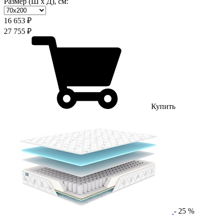
Размер (Ш х Д), см:
16 653 ₽
27 755 ₽
Купить
-
25
%