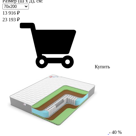
Размер (Ш х Д), см:
13 916 ₽
23 193 ₽
Купить
-
40
%