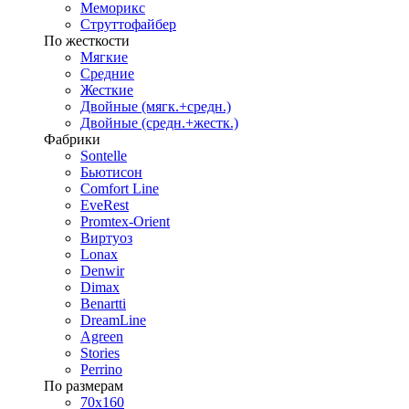
Меморикс
Струттофайбер
По жесткости
Мягкие
Средние
Жесткие
Двойные (мягк.+средн.)
Двойные (средн.+жестк.)
Фабрики
Sontelle
Бьютисон
Comfort Line
EveRest
Promtex-Orient
Виртуоз
Lonax
Denwir
Dimax
Benartti
DreamLine
Agreen
Stories
Perrino
По размерам
70х160