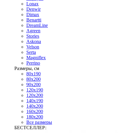
Lonax
Denwir
Dimax
Benartti
DreamLine
Agreen
Stories
Askona
Velson
Serta
Magniflex
Perrino
Размеры, см
80х190
80х200
90х200
120х190
120х200
140х190
140х200
160х200
180х200
Все размеры
БЕСТСЕЛЛЕР: