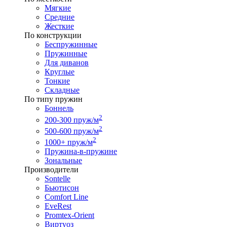
Мягкие
Средние
Жесткие
По конструкции
Беспружинные
Пружинные
Для диванов
Круглые
Тонкие
Складные
По типу пружин
Боннель
2
200-300 пруж/м
2
500-600 пруж/м
2
1000+ пруж/м
Пружина-в-пружине
Зональные
Производители
Sontelle
Бьютисон
Comfort Line
EveRest
Promtex-Orient
Виртуоз