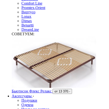
Comfort Line
Promtex-Orient
Виртуоз
Lonax
Dimax
Benartti
DreamLine
СОВЕТУЕМ:
Бьютисон Флекс Релакс
от
13 370.-
Аксессуары
›
Подушки
Одеяла