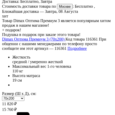
Доставка:
Бесплатно
,
Завтра
Стоимость доставки товара по
:
Бесплатно
,
Москве
Ближайшая доставка —
Завтра, 08 Августа
хит
Товар Dimax Оптима Премиум 3 является популярным хитом
продаж в нашем магазине!
+ подарок!
Подушка в подарок при заказе этого товара!
Dimax Оптима Премиум 3 (70х200)
Код товара 116361
При
общении с нашими менеджерами по телефону просто
сообщите им этот артикул —
116361
Подробнее
Жесткость
средний / умеренно жесткий
Максимальный вес 1-го человека
110 кг
Высота матраса
19 см
Размер (Ш х Д), см:
11 820 ₽
15 760 ₽