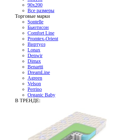
90х200
Все размеры
Торговые марки
Sontelle
Бьютисон
Comfort Line
Promtex-Orient
Виртуоз
Lonax
Denwir
Dimax
Benartti
DreamLine
Agreen
Velson
Perrino
Organic Baby
В ТРЕНДЕ: