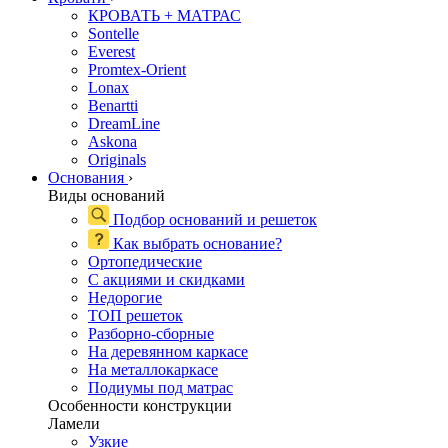
КРОВАТЬ + МАТРАС
Sontelle
Everest
Promtex-Orient
Lonax
Benartti
DreamLine
Askona
Originals
Основания
›
Виды оснований
Подбор оснований и решеток
Как выбрать основание?
Ортопедические
С акциями и скидками
Недорогие
ТОП решеток
Разборно-сборные
На деревянном каркасе
На металлокаркасе
Подиумы под матрас
Особенности конструкции
Ламели
Узкие