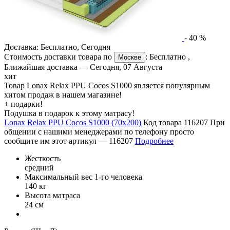
-
40
%
Доставка:
Бесплатно
,
Сегодня
Стоимость доставки товара по
:
Бесплатно
,
Москве
Ближайшая доставка —
Сегодня, 07 Августа
хит
Товар Lonax Relax PPU Cocos S1000 является популярным
хитом продаж в нашем магазине!
+ подарки!
Подушка в подарок к этому матрасу!
Lonax Relax PPU Cocos S1000 (70х200)
Код товара 116207
При
общении с нашими менеджерами по телефону просто
сообщите им этот артикул —
116207
Подробнее
Жесткость
средний
Максимальный вес 1-го человека
140 кг
Высота матраса
24 см