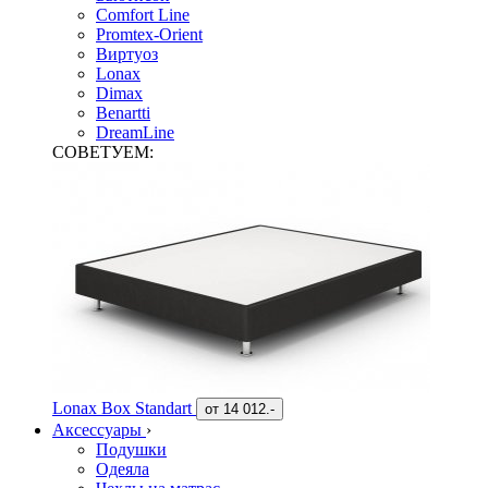
Comfort Line
Promtex-Orient
Виртуоз
Lonax
Dimax
Benartti
DreamLine
СОВЕТУЕМ:
Lonax Box Standart
от
14 012.-
Аксессуары
›
Подушки
Одеяла