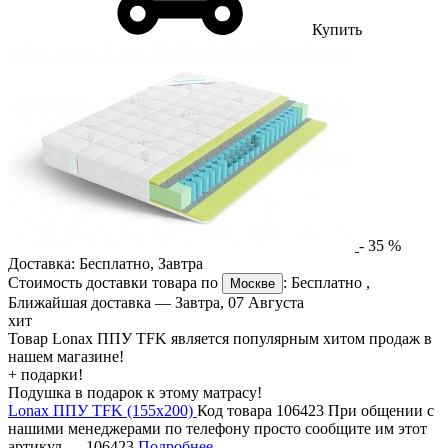
Купить
-
35
%
Доставка:
Бесплатно
,
Завтра
Стоимость доставки товара по
:
Бесплатно
,
Москве
Ближайшая доставка —
Завтра, 07 Августа
хит
Товар Lonax ППУ TFK является популярным хитом продаж в
нашем магазине!
+ подарки!
Подушка в подарок к этому матрасу!
Lonax ППУ TFK (155х200)
Код товара 106423
При общении с
нашими менеджерами по телефону просто сообщите им этот
артикул —
106423
Подробнее