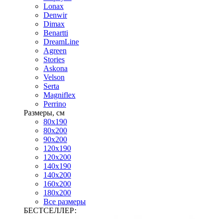
Lonax
Denwir
Dimax
Benartti
DreamLine
Agreen
Stories
Askona
Velson
Serta
Magniflex
Perrino
Размеры, см
80х190
80х200
90х200
120х190
120х200
140х190
140х200
160х200
180х200
Все размеры
БЕСТСЕЛЛЕР: