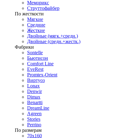
Меморикс
Струттофайбер
По жесткости
Мягкие
Средние
Жесткие
Двойные (мягк.+средн.)
Двойные (средн.+жестк.)
Фабрики
Sontelle
Бьютисон
Comfort Line
EveRest
Promtex-Orient
Виртуоз
Lonax
Denwir
Dimax
Benartti
DreamLine
Agreen
Stories
Perrino
По размерам
70х160