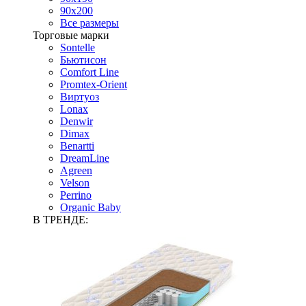
90х200
Все размеры
Торговые марки
Sontelle
Бьютисон
Comfort Line
Promtex-Orient
Виртуоз
Lonax
Denwir
Dimax
Benartti
DreamLine
Agreen
Velson
Perrino
Organic Baby
В ТРЕНДЕ: