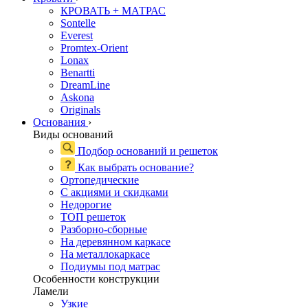
КРОВАТЬ + МАТРАС
Sontelle
Everest
Promtex-Orient
Lonax
Benartti
DreamLine
Askona
Originals
Основания
›
Виды оснований
Подбор оснований и решеток
Как выбрать основание?
Ортопедические
С акциями и скидками
Недорогие
ТОП решеток
Разборно-сборные
На деревянном каркасе
На металлокаркасе
Подиумы под матрас
Особенности конструкции
Ламели
Узкие