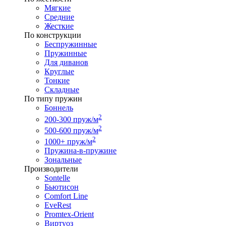
Мягкие
Средние
Жесткие
По конструкции
Беспружинные
Пружинные
Для диванов
Круглые
Тонкие
Складные
По типу пружин
Боннель
2
200-300 пруж/м
2
500-600 пруж/м
2
1000+ пруж/м
Пружина-в-пружине
Зональные
Производители
Sontelle
Бьютисон
Comfort Line
EveRest
Promtex-Orient
Виртуоз