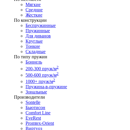
Мягкие
Средние
Жесткие
По конструкции
Беспружинные
Пружинные
Для диванов
Круглые
Тонкие
Складные
По типу пружин
Боннель
2
200-300 пруж/м
2
500-600 пруж/м
2
1000+ пруж/м
Пружина-в-пружине
Зональные
Производители
Sontelle
Бьютисон
Comfort Line
EveRest
Promtex-Orient
Виртуоз