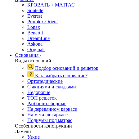
КРОВАТЬ + МАТРАС
Sontelle
Everest
Promtex-Orient
Lonax
Benartti
DreamLine
Askona
Originals
Основания
›
Виды оснований
Подбор оснований и решеток
Как выбрать основание?
Ортопедические
С акциями и скидками
Недорогие
ТОП решеток
Разборно-сборные
На деревянном каркасе
На металлокаркасе
Подиумы под матрас
Особенности конструкции
Ламели
Узкие