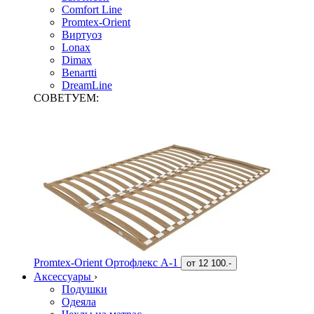
Comfort Line
Promtex-Orient
Виртуоз
Lonax
Dimax
Benartti
DreamLine
СОВЕТУЕМ:
Promtex-Orient Ортофлекс А-1
от
12 100.-
Аксессуары
›
Подушки
Одеяла