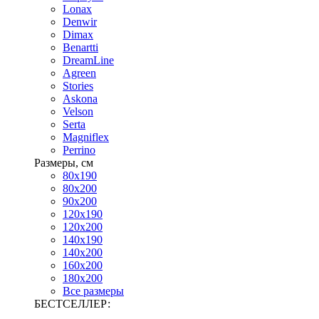
Lonax
Denwir
Dimax
Benartti
DreamLine
Agreen
Stories
Askona
Velson
Serta
Magniflex
Perrino
Размеры, см
80х190
80х200
90х200
120х190
120х200
140х190
140х200
160х200
180х200
Все размеры
БЕСТСЕЛЛЕР: