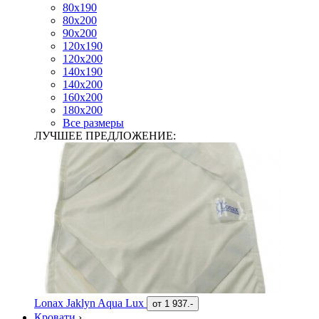
80х190
80х200
90х200
120х190
120х200
140х190
140х200
160х200
180х200
Все размеры
ЛУЧШЕЕ ПРЕДЛОЖЕНИЕ:
Lonax Jaklyn Aqua Lux
от
1 937.-
Кровати
›