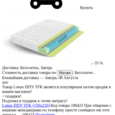
Купить
-
35
%
Доставка:
Бесплатно
,
Завтра
Стоимость доставки товара по
:
Бесплатно
,
Москве
Ближайшая доставка —
Завтра, 08 Августа
хит
Товар Lonax ППУ TFK является популярным хитом продаж в
нашем магазине!
+ подарки!
Подушка в подарок к этому матрасу!
Lonax ППУ TFK (150х210)
Код товара 106423
При общении с
нашими менеджерами по телефону просто сообщите им этот
артикул —
106423
Подробнее