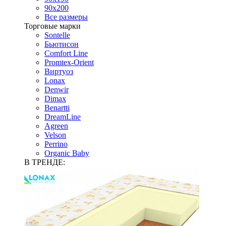
90х200
Все размеры
Торговые марки
Sontelle
Бьютисон
Comfort Line
Promtex-Orient
Виртуоз
Lonax
Denwir
Dimax
Benartti
DreamLine
Agreen
Velson
Perrino
Organic Baby
В ТРЕНДЕ: