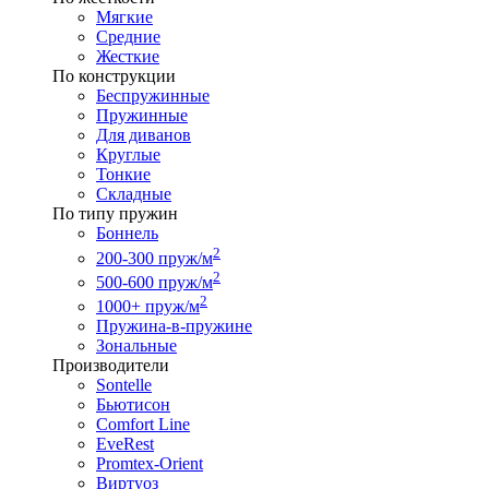
Мягкие
Средние
Жесткие
По конструкции
Беспружинные
Пружинные
Для диванов
Круглые
Тонкие
Складные
По типу пружин
Боннель
2
200-300 пруж/м
2
500-600 пруж/м
2
1000+ пруж/м
Пружина-в-пружине
Зональные
Производители
Sontelle
Бьютисон
Comfort Line
EveRest
Promtex-Orient
Виртуоз