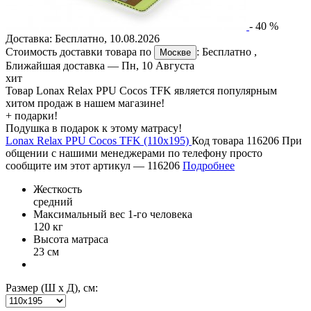
-
40
%
Доставка:
Бесплатно
,
10.08.2026
Стоимость доставки товара по
:
Бесплатно
,
Москве
Ближайшая доставка —
Пн, 10 Августа
хит
Товар Lonax Relax PPU Cocos TFK является популярным
хитом продаж в нашем магазине!
+ подарки!
Подушка в подарок к этому матрасу!
Lonax Relax PPU Cocos TFK (110х195)
Код товара 116206
При
общении с нашими менеджерами по телефону просто
сообщите им этот артикул —
116206
Подробнее
Жесткость
средний
Максимальный вес 1-го человека
120 кг
Высота матраса
23 см
Размер (Ш х Д), см: