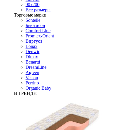
90х200
Все размеры
Торговые марки
Sontelle
Бьютисон
Comfort Line
Promtex-Orient
Виртуоз
Lonax
Denwir
Dimax
Benartti
DreamLine
Agreen
Velson
Perrino
Organic Baby
В ТРЕНДЕ: