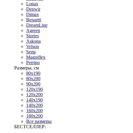
Lonax
Denwir
Dimax
Benartti
DreamLine
Agreen
Stories
Askona
Velson
Serta
Magniflex
Perrino
Размеры, см
80х190
80х200
90х200
120х190
120х200
140х190
140х200
160х200
180х200
Все размеры
БЕСТСЕЛЛЕР: