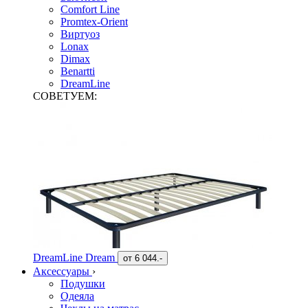
Comfort Line
Promtex-Orient
Виртуоз
Lonax
Dimax
Benartti
DreamLine
СОВЕТУЕМ:
DreamLine Dream
от
6 044.-
Аксессуары
›
Подушки
Одеяла