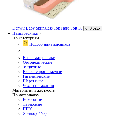
Denwir Baby Springless Top Hard Soft 16
от
8 592.-
Наматрасники
›
По категориям
Подбор наматрасников
Все наматрасники
Ортопедические
Защитные
Влагонепроницаемые
Гигиенические
Шерстяные
Чехлы на молнии
Материалы и жесткость
По материалам
Кокосовые
Латексные
ППУ
Холлофайбер