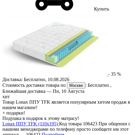
Купить
-
35
%
Доставка:
Бесплатно
,
10.08.2026
Стоимость доставки товара по
:
Бесплатно
,
Москве
Ближайшая доставка —
Пн, 10 Августа
хит
Товар Lonax ППУ TFK является популярным хитом продаж в
нашем магазине!
+ подарки!
Подушка в подарок к этому матрасу!
Lonax ППУ TFK (110х195)
Код товара 106423
При общении с
нашими менеджерами по телефону просто сообщите им этот
артикул —
106423
Подробнее