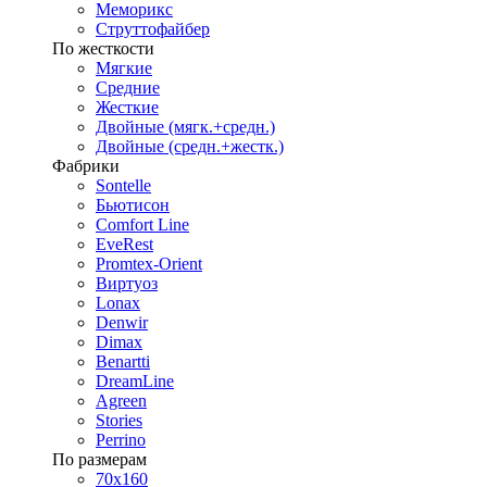
Меморикс
Струттофайбер
По жесткости
Мягкие
Средние
Жесткие
Двойные (мягк.+средн.)
Двойные (средн.+жестк.)
Фабрики
Sontelle
Бьютисон
Comfort Line
EveRest
Promtex-Orient
Виртуоз
Lonax
Denwir
Dimax
Benartti
DreamLine
Agreen
Stories
Perrino
По размерам
70х160