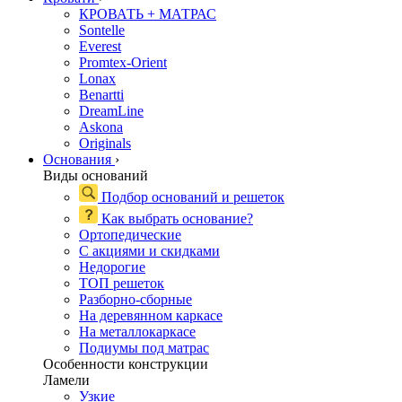
КРОВАТЬ + МАТРАС
Sontelle
Everest
Promtex-Orient
Lonax
Benartti
DreamLine
Askona
Originals
Основания
›
Виды оснований
Подбор оснований и решеток
Как выбрать основание?
Ортопедические
С акциями и скидками
Недорогие
ТОП решеток
Разборно-сборные
На деревянном каркасе
На металлокаркасе
Подиумы под матрас
Особенности конструкции
Ламели
Узкие