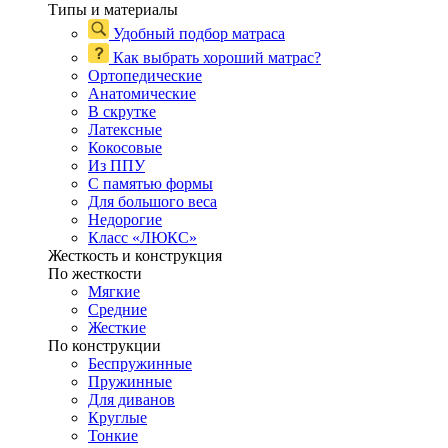
Типы и материалы
Удобный подбор матраса
Как выбрать хороший матрас?
Ортопедические
Анатомические
В скрутке
Латексные
Кокосовые
Из ППУ
С памятью формы
Для большого веса
Недорогие
Класс «ЛЮКС»
Жесткость и конструкция
По жесткости
Мягкие
Средние
Жесткие
По конструкции
Беспружинные
Пружинные
Для диванов
Круглые
Тонкие