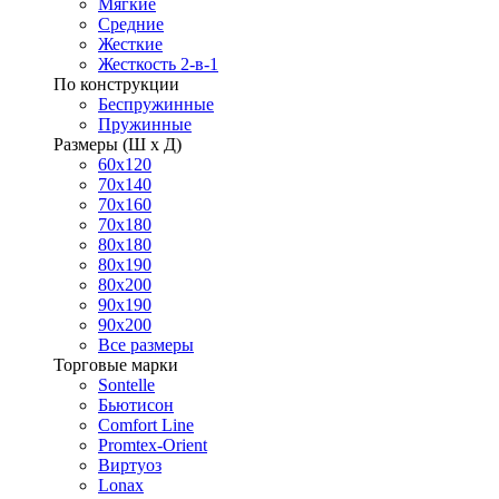
Мягкие
Средние
Жесткие
Жесткость 2-в-1
По конструкции
Беспружинные
Пружинные
Размеры (Ш х Д)
60х120
70х140
70х160
70х180
80х180
80х190
80х200
90х190
90х200
Все размеры
Торговые марки
Sontelle
Бьютисон
Comfort Line
Promtex-Orient
Виртуоз
Lonax