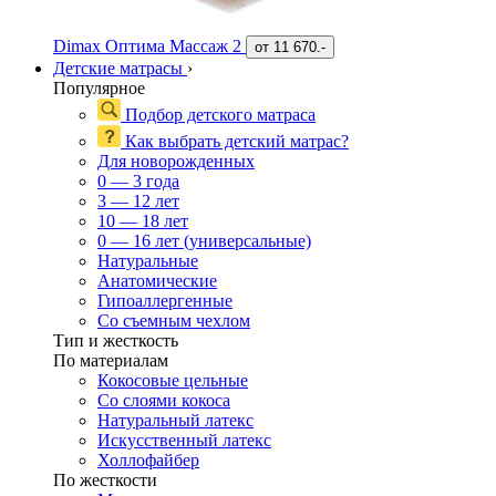
Dimax Оптима Массаж 2
от
11 670.-
Детские матрасы
›
Популярное
Подбор детского матраса
Как выбрать детский матрас?
Для новорожденных
0 — 3 года
3 — 12 лет
10 — 18 лет
0 — 16 лет (универсальные)
Натуральные
Анатомические
Гипоаллергенные
Со съемным чехлом
Тип и жесткость
По материалам
Кокосовые цельные
Со слоями кокоса
Натуральный латекс
Искусственный латекс
Холлофайбер
По жесткости