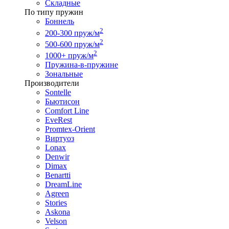
Складные
По типу пружин
Боннель
2
200-300 пруж/м
2
500-600 пруж/м
2
1000+ пруж/м
Пружина-в-пружине
Зональные
Производители
Sontelle
Бьютисон
Comfort Line
EveRest
Promtex-Orient
Виртуоз
Lonax
Denwir
Dimax
Benartti
DreamLine
Agreen
Stories
Askona
Velson