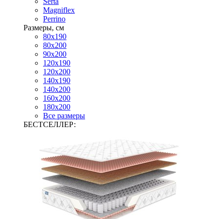
Serta
Magniflex
Perrino
Размеры, см
80х190
80х200
90х200
120х190
120х200
140х190
140х200
160х200
180х200
Все размеры
БЕСТСЕЛЛЕР: