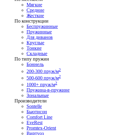
Мягкие
Средние
Жесткие
По конструкции
Беспружинные
Пружинные
Для диванов
Круглые
Тонкие
Складные
По типу пружин
Боннель
2
200-300 пруж/м
2
500-600 пруж/м
2
1000+ пруж/м
Пружина-в-пружине
Зональные
Производители
Sontelle
Бьютисон
Comfort Line
EveRest
Promtex-Orient
Виртуоз