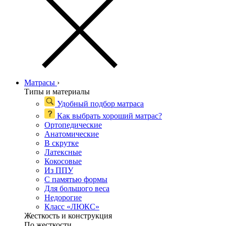
Матрасы
›
Типы и материалы
Удобный подбор матраса
Как выбрать хороший матрас?
Ортопедические
Анатомические
В скрутке
Латексные
Кокосовые
Из ППУ
С памятью формы
Для большого веса
Недорогие
Класс «ЛЮКС»
Жесткость и конструкция
По жесткости