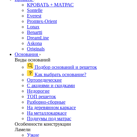
КРОВАТЬ + МАТРАС
Sontelle
Everest
Promtex-Orient
Lonax
Benartti
DreamLine
Askona
Originals
Основания
›
Виды оснований
Подбор оснований и решеток
Как выбрать основание?
Ортопедические
С акциями и скидками
Недорогие
ТОП решеток
Разборно-сборные
На деревянном каркасе
На металлокаркасе
Подиумы под матрас
Особенности конструкции
Ламели
Узкие