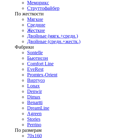
Меморикс
Струттофайбер
По жесткости
Мягкие
Средние
Жесткие
Двойные (мягк.+средн.)
Двойные (средн.+жестк.)
Фабрики
Sontelle
Бьютисон
Comfort Line
EveRest
Promtex-Orient
Виртуоз
Lonax
Denwir
Dimax
Benartti
DreamLine
Agreen
Stories
Perrino
По размерам
70х160