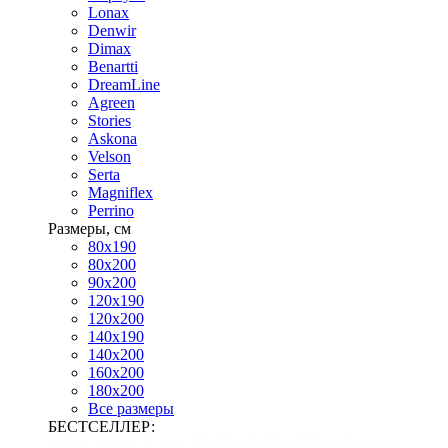
Lonax
Denwir
Dimax
Benartti
DreamLine
Agreen
Stories
Askona
Velson
Serta
Magniflex
Perrino
Размеры, см
80х190
80х200
90х200
120х190
120х200
140х190
140х200
160х200
180х200
Все размеры
БЕСТСЕЛЛЕР: