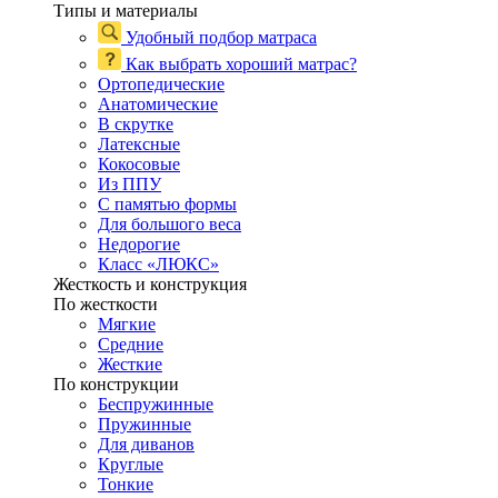
Типы и материалы
Удобный подбор матраса
Как выбрать хороший матрас?
Ортопедические
Анатомические
В скрутке
Латексные
Кокосовые
Из ППУ
С памятью формы
Для большого веса
Недорогие
Класс «ЛЮКС»
Жесткость и конструкция
По жесткости
Мягкие
Средние
Жесткие
По конструкции
Беспружинные
Пружинные
Для диванов
Круглые
Тонкие