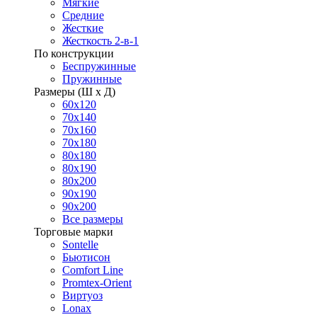
Мягкие
Средние
Жесткие
Жесткость 2-в-1
По конструкции
Беспружинные
Пружинные
Размеры (Ш х Д)
60х120
70х140
70х160
70х180
80х180
80х190
80х200
90х190
90х200
Все размеры
Торговые марки
Sontelle
Бьютисон
Comfort Line
Promtex-Orient
Виртуоз
Lonax