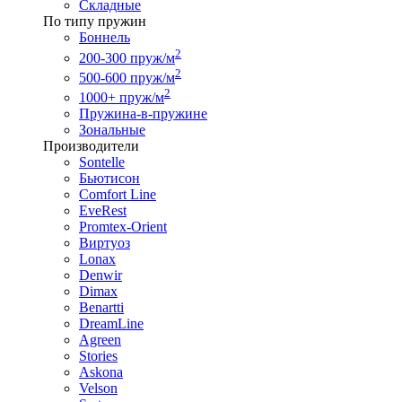
Складные
По типу пружин
Боннель
2
200-300 пруж/м
2
500-600 пруж/м
2
1000+ пруж/м
Пружина-в-пружине
Зональные
Производители
Sontelle
Бьютисон
Comfort Line
EveRest
Promtex-Orient
Виртуоз
Lonax
Denwir
Dimax
Benartti
DreamLine
Agreen
Stories
Askona
Velson