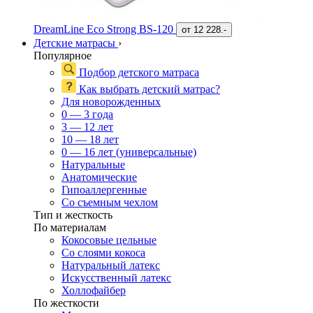
DreamLine Eco Strong BS-120
от
12 228.-
Детские матрасы
›
Популярное
Подбор детского матраса
Как выбрать детский матрас?
Для новорожденных
0 — 3 года
3 — 12 лет
10 — 18 лет
0 — 16 лет (универсальные)
Натуральные
Анатомические
Гипоаллергенные
Со съемным чехлом
Тип и жесткость
По материалам
Кокосовые цельные
Со слоями кокоса
Натуральный латекс
Искусственный латекс
Холлофайбер
По жесткости