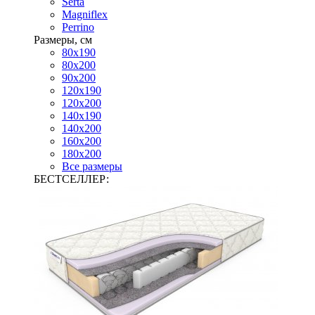
Serta
Magniflex
Perrino
Размеры, см
80х190
80х200
90х200
120х190
120х200
140х190
140х200
160х200
180х200
Все размеры
БЕСТСЕЛЛЕР: