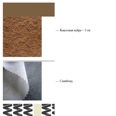
—
Кокосовая койра ~ 3 см
—
Спанбонд