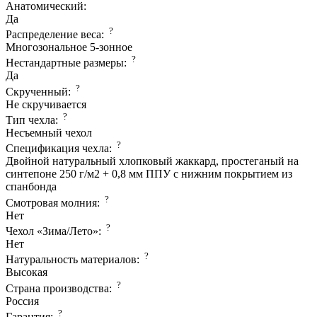
Анатомический:
Да
?
Распределение веса:
Многозональное 5-зонное
?
Нестандартные размеры:
Да
?
Скрученный:
Не скручивается
?
Тип чехла:
Несъемный чехол
?
Спецификация чехла:
Двойной натуральный хлопковый жаккард, простеганый на
синтепоне 250 г/м2 + 0,8 мм ППУ с нижним покрытием из
спанбонда
?
Смотровая молния:
Нет
?
Чехол «Зима/Лето»:
Нет
?
Натуральность материалов:
Высокая
?
Страна производcтва:
Россия
?
Гарантия: