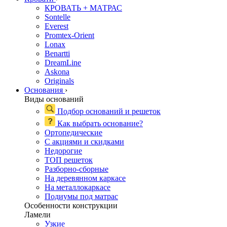
КРОВАТЬ + МАТРАС
Sontelle
Everest
Promtex-Orient
Lonax
Benartti
DreamLine
Askona
Originals
Основания
›
Виды оснований
Подбор оснований и решеток
Как выбрать основание?
Ортопедические
С акциями и скидками
Недорогие
ТОП решеток
Разборно-сборные
На деревянном каркасе
На металлокаркасе
Подиумы под матрас
Особенности конструкции
Ламели
Узкие