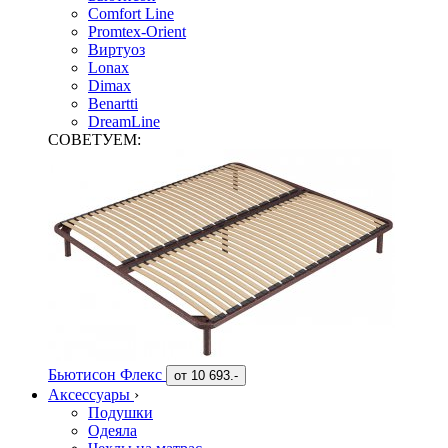
Comfort Line
Promtex-Orient
Виртуоз
Lonax
Dimax
Benartti
DreamLine
СОВЕТУЕМ:
Бьютисон Флекс
от
10 693.-
Аксессуары
›
Подушки
Одеяла