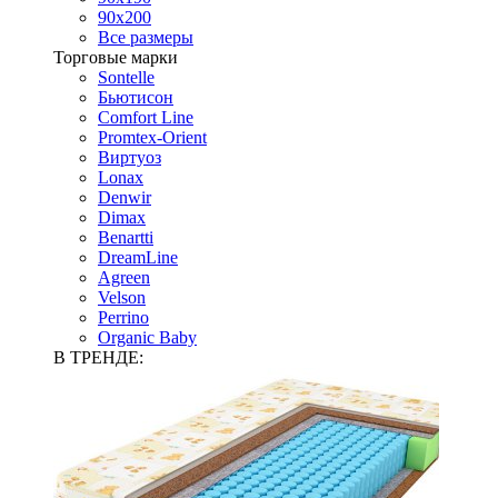
90х200
Все размеры
Торговые марки
Sontelle
Бьютисон
Comfort Line
Promtex-Orient
Виртуоз
Lonax
Denwir
Dimax
Benartti
DreamLine
Agreen
Velson
Perrino
Organic Baby
В ТРЕНДЕ: