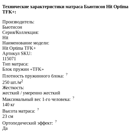
Технические характеристики матраса Бьютисон Hit Optima
TFK+:
Производитель:
Бьютисон
Серия/Коллекция:
Hit
Наименование модели:
Hit Optima TFK+
Артикул SKU:
115071
Тип матраса:
Блок пружин «TFK»
?
Плотность пружинного блока:
2
250 шт./м
Жесткость:
жесткий / умеренно жесткий
?
Максимальный вес 1-го человека:
140 кг
?
Высота матраса:
23 см
?
Ортопедический эффект:
Да