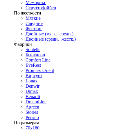
Меморикс
Струттофайбер
По жесткости
Мягкие
Средние
Жесткие
Двойные (мягк.+средн.)
Двойные (средн.+жестк.)
Фабрики
Sontelle
Бьютисон
Comfort Line
EveRest
Promtex-Orient
Виртуоз
Lonax
Denwir
Dimax
Benartti
DreamLine
Agreen
Stories
Perrino
По размерам
70х160