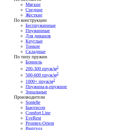
Мягкие
Средние
Жесткие
По конструкции
Беспружинные
Пружинные
Для диванов
Круглые
Тонкие
Складные
По типу пружин
Боннель
2
200-300 пруж/м
2
500-600 пруж/м
2
1000+ пруж/м
Пружина-в-пружине
Зональные
Производители
Sontelle
Бьютисон
Comfort Line
EveRest
Promtex-Orient
Виртуоз