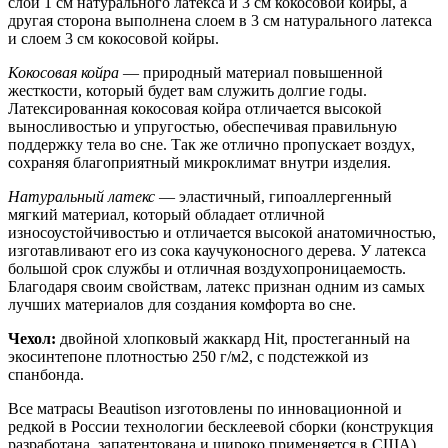
слой 1 см натурального латекса и 3 см кокосовой койры, а
другая сторона выполнена слоем в 3 см натурального латекса
и слоем 3 см кокосовой койры.
Кокосовая койра
— природный материал повышенной
жесткости, который будет вам служить долгие годы.
Латексированная кокосовая койра отличается высокой
выносливостью и упругостью, обеспечивая правильную
поддержку тела во сне. Так же отлично пропускает воздух,
сохраняя благоприятный микроклимат внутри изделия.
Натуральный латекс
— эластичный, гипоаллергенный
мягкий материал, который обладает отличной
износоустойчивостью и отличается высокой анатомичностью,
изготавливают его из сока каучуконосного дерева. У латекса
большой срок службы и отличная воздухопроницаемость.
Благодаря своим свойствам, латекс признан одним из самых
лучших материалов для создания комфорта во сне.
Чехол:
двойной хлопковый жаккард Hit, простеганный на
экосинтепоне плотностью 250 г/м2, с подстежкой из
спанбонда.
Все матрасы Beautison изготовлены по инновационной и
редкой в России технологии бесклеевой сборки (конструкция
разработана, запатентована и широко применяется в США),