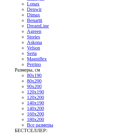
Lonax
Denwir
Dimax
Benartti
DreamLine
Agreen
Stories
Askona
Velson
Serta
Magniflex
Perrino
Размеры, см
80х190
80х200
90х200
120х190
120х200
140х190
140х200
160х200
180х200
Все размеры
БЕСТСЕЛЛЕР: