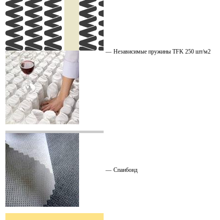
—
Независимые пружины TFK 250 шт/м2
—
Спанбонд