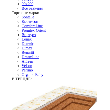
90х200
Все размеры
Торговые марки
Sontelle
Бьютисон
Comfort Line
Promtex-Orient
Виртуоз
Lonax
Denwir
Dimax
Benartti
DreamLine
Agreen
Velson
Perrino
Organic Baby
В ТРЕНДЕ: