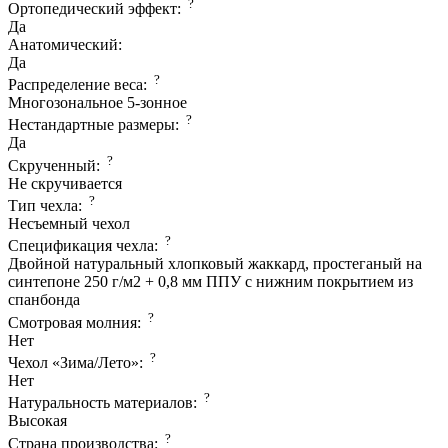
?
Ортопедический эффект:
Да
Анатомический:
Да
?
Распределение веса:
Многозональное 5-зонное
?
Нестандартные размеры:
Да
?
Скрученный:
Не скручивается
?
Тип чехла:
Несъемный чехол
?
Спецификация чехла:
Двойной натуральный хлопковый жаккард, простеганый на
синтепоне 250 г/м2 + 0,8 мм ППУ с нижним покрытием из
спанбонда
?
Смотровая молния:
Нет
?
Чехол «Зима/Лето»:
Нет
?
Натуральность материалов:
Высокая
?
Страна производcтва: