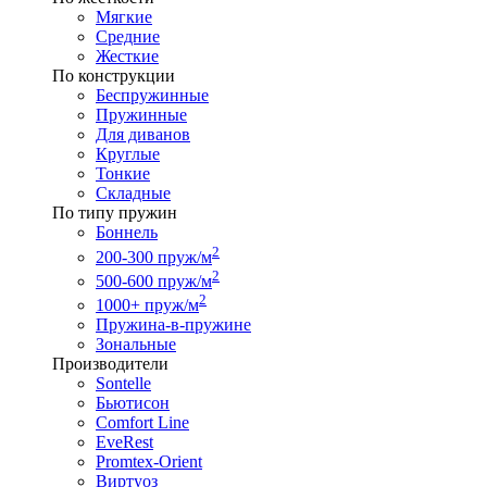
Мягкие
Средние
Жесткие
По конструкции
Беспружинные
Пружинные
Для диванов
Круглые
Тонкие
Складные
По типу пружин
Боннель
2
200-300 пруж/м
2
500-600 пруж/м
2
1000+ пруж/м
Пружина-в-пружине
Зональные
Производители
Sontelle
Бьютисон
Comfort Line
EveRest
Promtex-Orient
Виртуоз