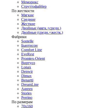
Меморикс
Струттофайбер
По жесткости
Мягкие
Средние
Жесткие
Двойные (мягк.+средн.)
Двойные (средн.+жестк.)
Фабрики
Sontelle
Бьютисон
Comfort Line
EveRest
Promtex-Orient
Виртуоз
Lonax
Denwir
Dimax
Benartti
DreamLine
Agreen
Stories
Perrino
По размерам
70х160