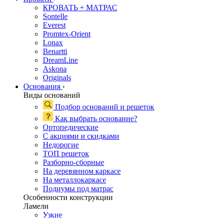
КРОВАТЬ + МАТРАС
Sontelle
Everest
Promtex-Orient
Lonax
Benartti
DreamLine
Askona
Originals
Основания
›
Виды оснований
Подбор оснований и решеток
Как выбрать основание?
Ортопедические
С акциями и скидками
Недорогие
ТОП решеток
Разборно-сборные
На деревянном каркасе
На металлокаркасе
Подиумы под матрас
Особенности конструкции
Ламели
Узкие