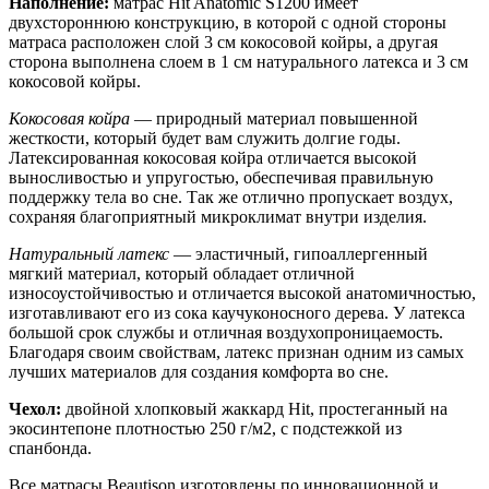
Наполнение:
матрас Hit Anatomic S1200 имеет
двухстороннюю конструкцию, в которой с одной стороны
матраса расположен слой 3 см кокосовой койры, а другая
сторона выполнена слоем в 1 см натурального латекса и 3 см
кокосовой койры.
Кокосовая койра
— природный материал повышенной
жесткости, который будет вам служить долгие годы.
Латексированная кокосовая койра отличается высокой
выносливостью и упругостью, обеспечивая правильную
поддержку тела во сне. Так же отлично пропускает воздух,
сохраняя благоприятный микроклимат внутри изделия.
Натуральный латекс
— эластичный, гипоаллергенный
мягкий материал, который обладает отличной
износоустойчивостью и отличается высокой анатомичностью,
изготавливают его из сока каучуконосного дерева. У латекса
большой срок службы и отличная воздухопроницаемость.
Благодаря своим свойствам, латекс признан одним из самых
лучших материалов для создания комфорта во сне.
Чехол:
двойной хлопковый жаккард Hit, простеганный на
экосинтепоне плотностью 250 г/м2, с подстежкой из
спанбонда.
Все матрасы Beautison изготовлены по инновационной и