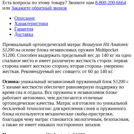
Есть вопросы по этому товару?
Звоните нам
8-800-200-6664
или
Закажите обратный звонок
Описание
Характеристики
Гарантия
Доставка
Премиальный ортопедический матрас
Beautyson Hit Anatomic
S1200
на основе блока независимых пружин Multipocket
S1200. Способен выдержать предельный вес до 140 кг на одно
спальное место и имеет различную жесткость сторон: первая
сторона имеет жесткую сторону, вторая сторона- умеренно
жесткая. Рекомендуемый вес спящего: от 60 до 140 кг.
Основа:
уникальный независимый пружинный блок S1200 с
5 зонами жесткости обеспечит равномерную поддержку во
время сна и отдыха. Все пружины в независимом блоке
работают автономно, чем достигаются отличные
ортопедические качества. Матрас изготовлен по уникальной
бесклеевой технологии: для крепления слоев и пружинного
блока используются механические скобы-пристрелки,
благодаря чему матрас становится экологичным, безопасным,
а также не имеет никаких посторонних запахов.