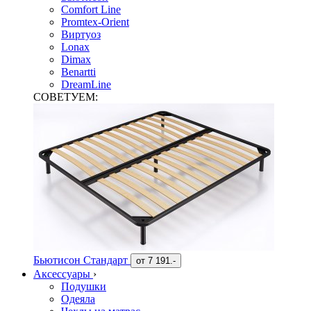
Comfort Line
Promtex-Orient
Виртуоз
Lonax
Dimax
Benartti
DreamLine
СОВЕТУЕМ:
Бьютисон Стандарт
от
7 191.-
Аксессуары
›
Подушки
Одеяла