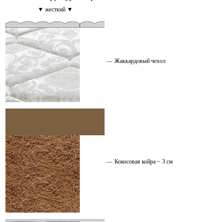
▼ жесткий ▼
—
Жаккардовый чехол
—
Кокосовая койра ~ 3 см