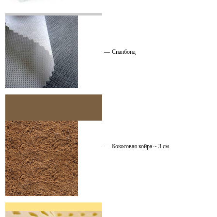
—
Спанбонд
—
Кокосовая койра ~ 3 см