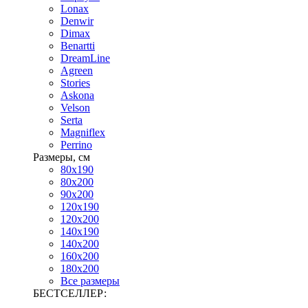
Lonax
Denwir
Dimax
Benartti
DreamLine
Agreen
Stories
Askona
Velson
Serta
Magniflex
Perrino
Размеры, см
80х190
80х200
90х200
120х190
120х200
140х190
140х200
160х200
180х200
Все размеры
БЕСТСЕЛЛЕР: