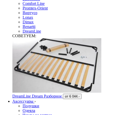
Comfort Line
Promtex-Orient
Виртуоз
Lonax
Dimax
Benartti
DreamLine
СОВЕТУЕМ:
DreamLine Dream Разборное
от
6 044.-
Аксессуары
›
Подушки
Одеяла