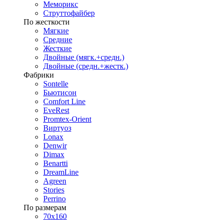
Меморикс
Струттофайбер
По жесткости
Мягкие
Средние
Жесткие
Двойные (мягк.+средн.)
Двойные (средн.+жестк.)
Фабрики
Sontelle
Бьютисон
Comfort Line
EveRest
Promtex-Orient
Виртуоз
Lonax
Denwir
Dimax
Benartti
DreamLine
Agreen
Stories
Perrino
По размерам
70х160