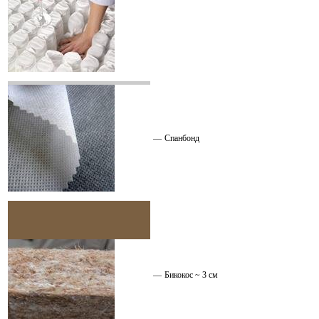
—
Спанбонд
—
Бикокос ~ 3 см