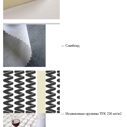
—
Спанбонд
—
Независимые пружины TFK 256 шт/м2