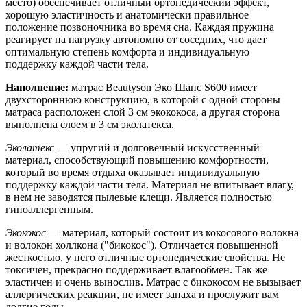
место) обеспечивает отличный ортопедический эффект,
хорошую эластичность и анатомически правильное
положение позвоночника во время сна. Каждая пружина
реагирует на нагрузку автономно от соседних, что дает
оптимальную степень комфорта и индивидуальную
поддержку каждой части тела.
Наполнение:
матрас Beautyson Эко Шанс S600 имеет
двухстороннюю конструкцию, в которой с одной стороны
матраса расположен слой 3 см экококоса, а другая сторона
выполнена слоем в 3 см эколатекса.
Эколатекс
— упругий и долговечный искусственный
материал, способствующий повышению комфортности,
который во время отдыха оказывает индивидуальную
поддержку каждой части тела. Материал не впитывает влагу,
в нем не заводятся пылевые клещи. Является полностью
гипоаллергенным.
Экококос
— материал, который состоит из кокосового волокна
и волокон холлкона ("бикокос"). Отличается повышенной
жесткостью, у него отличные ортопедические свойства. Не
токсичен, прекрасно поддерживает влагообмен. Так же
эластичен и очень вынослив. Матрас с бикокосом не вызывает
аллергических реакции, не имеет запаха и прослужит вам
долгие годы.