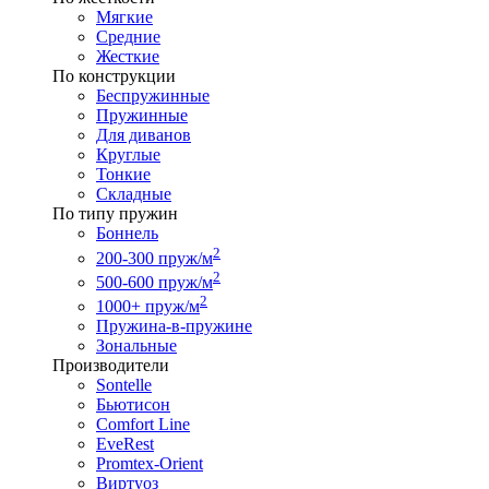
Мягкие
Средние
Жесткие
По конструкции
Беспружинные
Пружинные
Для диванов
Круглые
Тонкие
Складные
По типу пружин
Боннель
2
200-300 пруж/м
2
500-600 пруж/м
2
1000+ пруж/м
Пружина-в-пружине
Зональные
Производители
Sontelle
Бьютисон
Comfort Line
EveRest
Promtex-Orient
Виртуоз