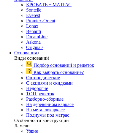
КРОВАТЬ + МАТРАС
Sontelle
Everest
Promtex-Orient
Lonax
Benartti
DreamLine
Askona
Originals
Основания
›
Виды оснований
Подбор оснований и решеток
Как выбрать основание?
Ортопедические
С акциями и скидками
Недорогие
ТОП решеток
Разборно-сборные
На деревянном каркасе
На металлокаркасе
Подиумы под матрас
Особенности конструкции
Ламели
Узкие