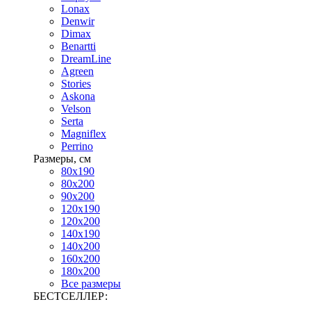
Lonax
Denwir
Dimax
Benartti
DreamLine
Agreen
Stories
Askona
Velson
Serta
Magniflex
Perrino
Размеры, см
80х190
80х200
90х200
120х190
120х200
140х190
140х200
160х200
180х200
Все размеры
БЕСТСЕЛЛЕР: