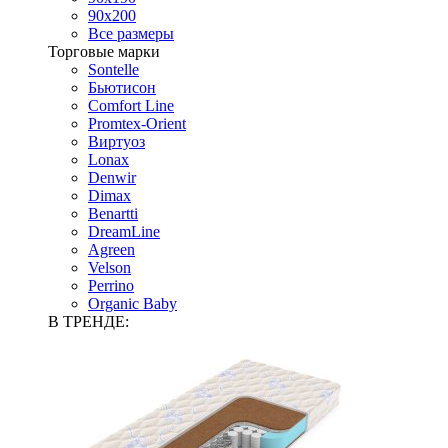
90х200
Все размеры
Торговые марки
Sontelle
Бьютисон
Comfort Line
Promtex-Orient
Виртуоз
Lonax
Denwir
Dimax
Benartti
DreamLine
Agreen
Velson
Perrino
Organic Baby
В ТРЕНДЕ: