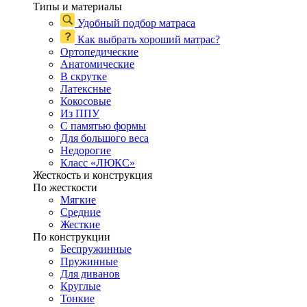
Типы и материалы
Удобный подбор матраса
Как выбрать хороший матрас?
Ортопедические
Анатомические
В скрутке
Латексные
Кокосовые
Из ППУ
С памятью формы
Для большого веса
Недорогие
Класс «ЛЮКС»
Жесткость и конструкция
По жесткости
Мягкие
Средние
Жесткие
По конструкции
Беспружинные
Пружинные
Для диванов
Круглые
Тонкие