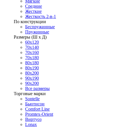
Мягкие
Средние
Жесткие
Жесткость 2-в-1
По конструкции
Беспружинные
Пружинные
Размеры (Ш х Д)
60х120
70х140
70х160
70х180
80х180
80х190
80х200
90х190
90х200
Все размеры
Торговые марки
Sontelle
Бьютисон
Comfort Line
Promtex-Orient
Виртуоз
Lonax