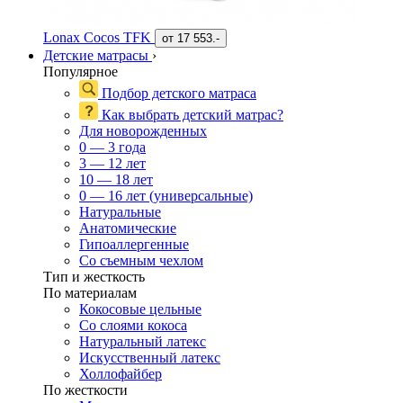
Lonax Cocos TFK
от
17 553.-
Детские матрасы
›
Популярное
Подбор детского матраса
Как выбрать детский матрас?
Для новорожденных
0 — 3 года
3 — 12 лет
10 — 18 лет
0 — 16 лет (универсальные)
Натуральные
Анатомические
Гипоаллергенные
Со съемным чехлом
Тип и жесткость
По материалам
Кокосовые цельные
Со слоями кокоса
Натуральный латекс
Искусственный латекс
Холлофайбер
По жесткости