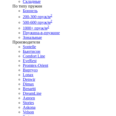
Складные
По типу пружин
Боннель
2
200-300 пруж/м
2
500-600 пруж/м
2
1000+ пруж/м
Пружина-в-пружине
Зональные
Производители
Sontelle
Бьютисон
Comfort Line
EveRest
Promtex-Orient
Виртуоз
Lonax
Denwir
Dimax
Benartti
DreamLine
Agreen
Stories
Askona
Velson