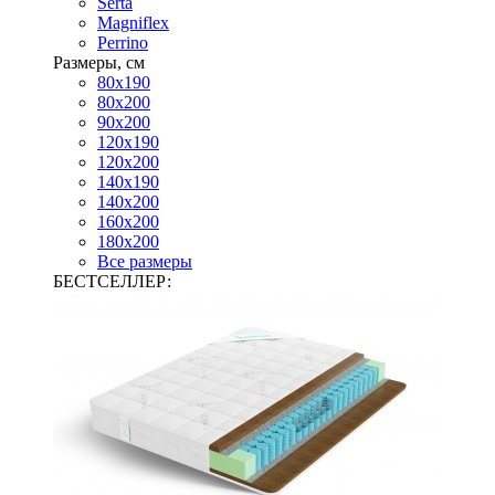
Serta
Magniflex
Perrino
Размеры, см
80х190
80х200
90х200
120х190
120х200
140х190
140х200
160х200
180х200
Все размеры
БЕСТСЕЛЛЕР: