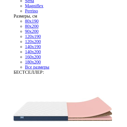
Serta
Magniflex
Perrino
Размеры, см
80х190
80х200
90х200
120х190
120х200
140х190
140х200
160х200
180х200
Все размеры
БЕСТСЕЛЛЕР: