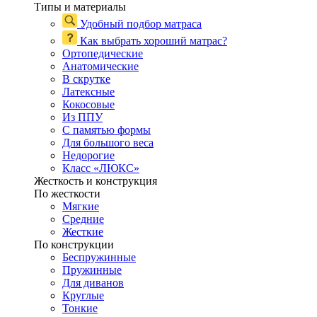
Типы и материалы
Удобный подбор матраса
Как выбрать хороший матрас?
Ортопедические
Анатомические
В скрутке
Латексные
Кокосовые
Из ППУ
С памятью формы
Для большого веса
Недорогие
Класс «ЛЮКС»
Жесткость и конструкция
По жесткости
Мягкие
Средние
Жесткие
По конструкции
Беспружинные
Пружинные
Для диванов
Круглые
Тонкие