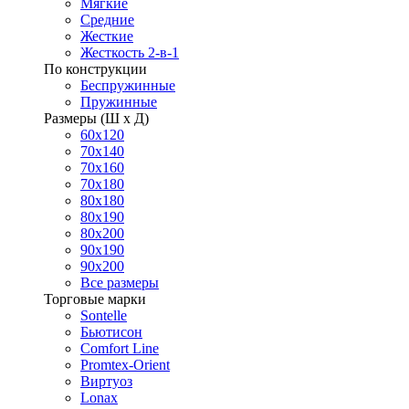
Мягкие
Средние
Жесткие
Жесткость 2-в-1
По конструкции
Беспружинные
Пружинные
Размеры (Ш х Д)
60х120
70х140
70х160
70х180
80х180
80х190
80х200
90х190
90х200
Все размеры
Торговые марки
Sontelle
Бьютисон
Comfort Line
Promtex-Orient
Виртуоз
Lonax