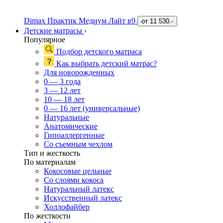
Dimax Практик Медиум Лайт в9
от
11 530.-
Детские матрасы
›
Популярное
Подбор детского матраса
Как выбрать детский матрас?
Для новорожденных
0 — 3 года
3 — 12 лет
10 — 18 лет
0 — 16 лет (универсальные)
Натуральные
Анатомические
Гипоаллергенные
Со съемным чехлом
Тип и жесткость
По материалам
Кокосовые цельные
Со слоями кокоса
Натуральный латекс
Искусственный латекс
Холлофайбер
По жесткости