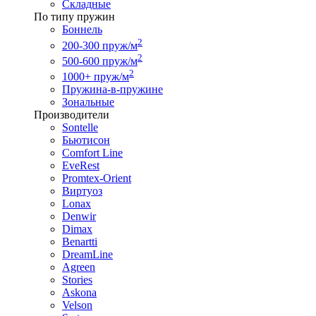
Складные
По типу пружин
Боннель
2
200-300 пруж/м
2
500-600 пруж/м
2
1000+ пруж/м
Пружина-в-пружине
Зональные
Производители
Sontelle
Бьютисон
Comfort Line
EveRest
Promtex-Orient
Виртуоз
Lonax
Denwir
Dimax
Benartti
DreamLine
Agreen
Stories
Askona
Velson