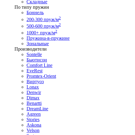
Складные
По типу пружин
Боннель
2
200-300 пруж/м
2
500-600 пруж/м
2
1000+ пруж/м
Пружина-в-пружине
Зональные
Производители
Sontelle
Бьютисон
Comfort Line
EveRest
Promtex-Orient
Виртуоз
Lonax
Denwir
Dimax
Benartti
DreamLine
Agreen
Stories
Askona
Velson