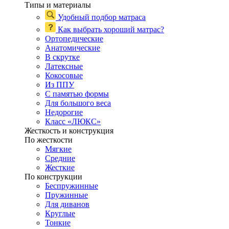
Типы и материалы
Удобный подбор матраса
Как выбрать хороший матрас?
Ортопедические
Анатомические
В скрутке
Латексные
Кокосовые
Из ППУ
С памятью формы
Для большого веса
Недорогие
Класс «ЛЮКС»
Жесткость и конструкция
По жесткости
Мягкие
Средние
Жесткие
По конструкции
Беспружинные
Пружинные
Для диванов
Круглые
Тонкие