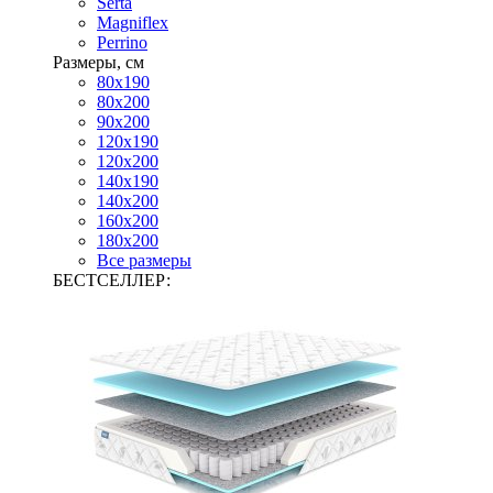
Serta
Magniflex
Perrino
Размеры, см
80х190
80х200
90х200
120х190
120х200
140х190
140х200
160х200
180х200
Все размеры
БЕСТСЕЛЛЕР: