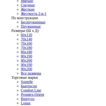
Мягкие
Средние
Жесткие
Жесткость 2-в-1
По конструкции
Беспружинные
Пружинные
Размеры (Ш х Д)
60х120
70х140
70х160
70х180
80х180
80х190
80х200
90х190
90х200
Все размеры
Торговые марки
Sontelle
Бьютисон
Comfort Line
Promtex-Orient
Виртуоз
Lonax