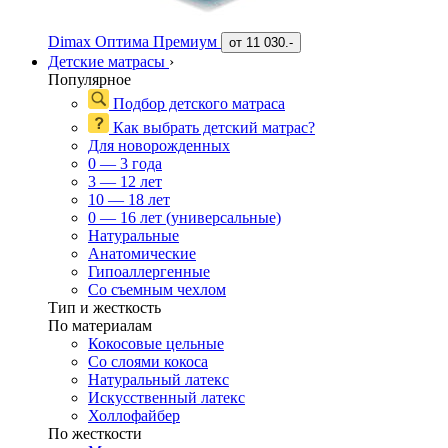
Dimax Оптима Премиум
от
11 030.-
Детские матрасы
›
Популярное
Подбор детского матраса
Как выбрать детский матрас?
Для новорожденных
0 — 3 года
3 — 12 лет
10 — 18 лет
0 — 16 лет (универсальные)
Натуральные
Анатомические
Гипоаллергенные
Со съемным чехлом
Тип и жесткость
По материалам
Кокосовые цельные
Со слоями кокоса
Натуральный латекс
Искусственный латекс
Холлофайбер
По жесткости