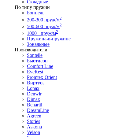
Складные
По типу пружин
Боннель
2
200-300 пруж/м
2
500-600 пруж/м
2
1000+ пруж/м
Пружина-в-пружине
Зональные
Производители
Sontelle
Бьютисон
Comfort Line
EveRest
Promtex-Orient
Виртуоз
Lonax
Denwir
Dimax
Benartti
DreamLine
Agreen
Stories
Askona
Velson