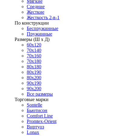
Мягкие
Средние
Жесткие
Жесткость 2-в-1
По конструкции
Беспружинные
Пружинные
Размеры (Ш х Д)
60х120
70х140
70х160
70х180
80х180
80х190
80х200
90х190
90х200
Все размеры
Торговые марки
Sontelle
Бьютисон
Comfort Line
Promtex-Orient
Виртуоз
Lonax