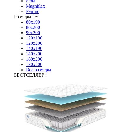
Serta
Magniflex
Perrino
Размеры, см
80х190
80х200
90х200
120х190
120х200
140х190
140х200
160х200
180х200
Все размеры
БЕСТСЕЛЛЕР: