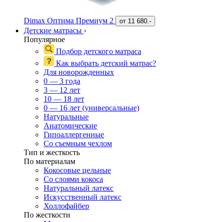
Dimax Оптима Премиум 2
от
11 680.-
Детские матрасы
›
Популярное
Подбор детского матраса
Как выбрать детский матрас?
Для новорожденных
0 — 3 года
3 — 12 лет
10 — 18 лет
0 — 16 лет (универсальные)
Натуральные
Анатомические
Гипоаллергенные
Со съемным чехлом
Тип и жесткость
По материалам
Кокосовые цельные
Со слоями кокоса
Натуральный латекс
Искусственный латекс
Холлофайбер
По жесткости