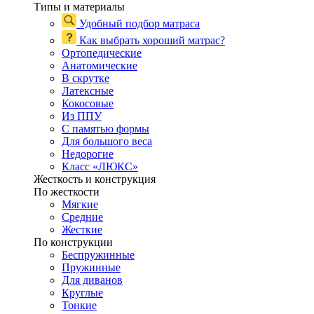
Типы и материалы
Удобный подбор матраса
Как выбрать хороший матрас?
Ортопедические
Анатомические
В скрутке
Латексные
Кокосовые
Из ППУ
С памятью формы
Для большого веса
Недорогие
Класс «ЛЮКС»
Жесткость и конструкция
По жесткости
Мягкие
Средние
Жесткие
По конструкции
Беспружинные
Пружинные
Для диванов
Круглые
Тонкие