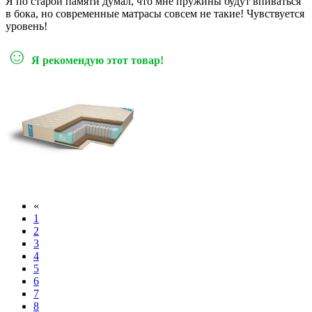
Я по старой памяти думал, что мне пружины будут впиваться
в бока, но современные матрасы совсем не такие! Чувствуется
уровень!
☺
Я рекомендую этот товар!
«
1
2
3
4
5
6
7
8