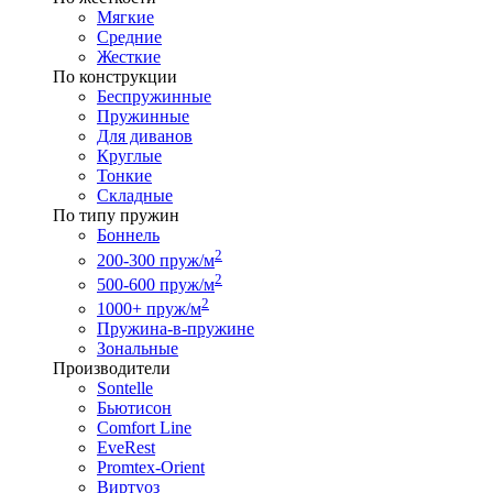
Мягкие
Средние
Жесткие
По конструкции
Беспружинные
Пружинные
Для диванов
Круглые
Тонкие
Складные
По типу пружин
Боннель
2
200-300 пруж/м
2
500-600 пруж/м
2
1000+ пруж/м
Пружина-в-пружине
Зональные
Производители
Sontelle
Бьютисон
Comfort Line
EveRest
Promtex-Orient
Виртуоз