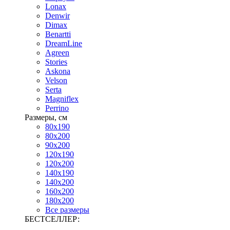
Lonax
Denwir
Dimax
Benartti
DreamLine
Agreen
Stories
Askona
Velson
Serta
Magniflex
Perrino
Размеры, см
80х190
80х200
90х200
120х190
120х200
140х190
140х200
160х200
180х200
Все размеры
БЕСТСЕЛЛЕР: