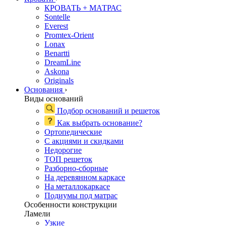
КРОВАТЬ + МАТРАС
Sontelle
Everest
Promtex-Orient
Lonax
Benartti
DreamLine
Askona
Originals
Основания
›
Виды оснований
Подбор оснований и решеток
Как выбрать основание?
Ортопедические
С акциями и скидками
Недорогие
ТОП решеток
Разборно-сборные
На деревянном каркасе
На металлокаркасе
Подиумы под матрас
Особенности конструкции
Ламели
Узкие