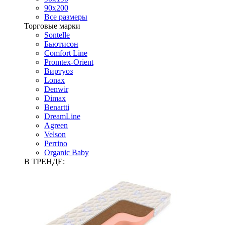
90х200
Все размеры
Торговые марки
Sontelle
Бьютисон
Comfort Line
Promtex-Orient
Виртуоз
Lonax
Denwir
Dimax
Benartti
DreamLine
Agreen
Velson
Perrino
Organic Baby
В ТРЕНДЕ: