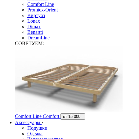
Comfort Line
Promtex-Orient
Виртуоз
Lonax
Dimax
Benartti
DreamLine
СОВЕТУЕМ:
Comfort Line Comfort
от
15 000.-
Аксессуары
›
Подушки
Одеяла