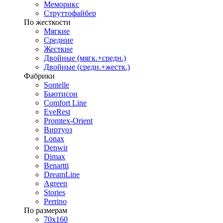
Меморикс
Струттофайбер
По жесткости
Мягкие
Средние
Жесткие
Двойные (мягк.+средн.)
Двойные (средн.+жестк.)
Фабрики
Sontelle
Бьютисон
Comfort Line
EveRest
Promtex-Orient
Виртуоз
Lonax
Denwir
Dimax
Benartti
DreamLine
Agreen
Stories
Perrino
По размерам
70х160