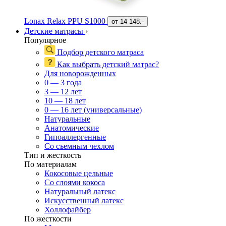
Lonax Relax PPU S1000
от
14 148.-
Детские матрасы
›
Популярное
Подбор детского матраса
Как выбрать детский матрас?
Для новорожденных
0 — 3 года
3 — 12 лет
10 — 18 лет
0 — 16 лет (универсальные)
Натуральные
Анатомические
Гипоаллергенные
Со съемным чехлом
Тип и жесткость
По материалам
Кокосовые цельные
Со слоями кокоса
Натуральный латекс
Искусственный латекс
Холлофайбер
По жесткости