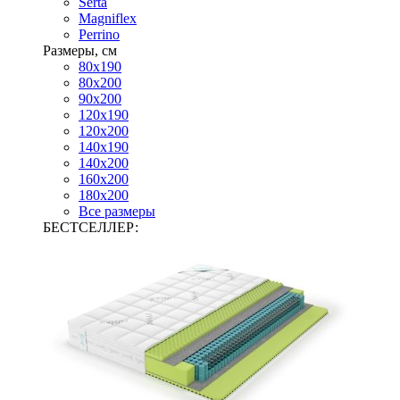
Serta
Magniflex
Perrino
Размеры, см
80х190
80х200
90х200
120х190
120х200
140х190
140х200
160х200
180х200
Все размеры
БЕСТСЕЛЛЕР: