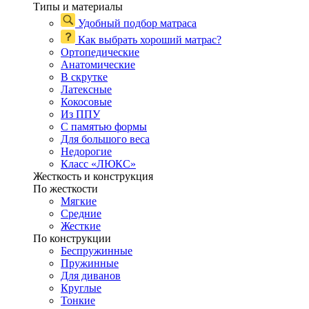
Типы и материалы
Удобный подбор матраса
Как выбрать хороший матрас?
Ортопедические
Анатомические
В скрутке
Латексные
Кокосовые
Из ППУ
С памятью формы
Для большого веса
Недорогие
Класс «ЛЮКС»
Жесткость и конструкция
По жесткости
Мягкие
Средние
Жесткие
По конструкции
Беспружинные
Пружинные
Для диванов
Круглые
Тонкие