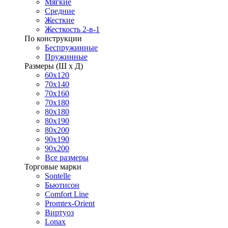
Мягкие
Средние
Жесткие
Жесткость 2-в-1
По конструкции
Беспружинные
Пружинные
Размеры (Ш х Д)
60х120
70х140
70х160
70х180
80х180
80х190
80х200
90х190
90х200
Все размеры
Торговые марки
Sontelle
Бьютисон
Comfort Line
Promtex-Orient
Виртуоз
Lonax