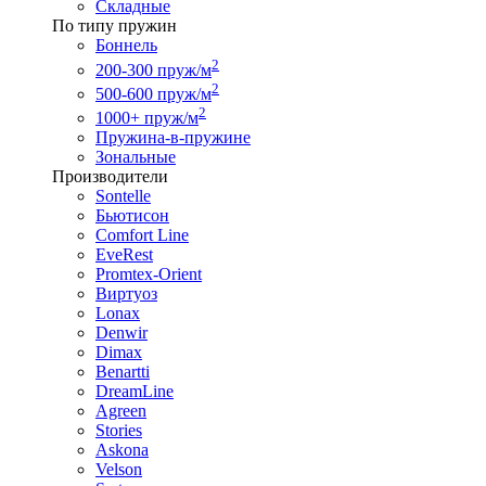
Складные
По типу пружин
Боннель
2
200-300 пруж/м
2
500-600 пруж/м
2
1000+ пруж/м
Пружина-в-пружине
Зональные
Производители
Sontelle
Бьютисон
Comfort Line
EveRest
Promtex-Orient
Виртуоз
Lonax
Denwir
Dimax
Benartti
DreamLine
Agreen
Stories
Askona
Velson