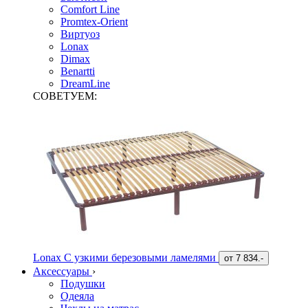
Comfort Line
Promtex-Orient
Виртуоз
Lonax
Dimax
Benartti
DreamLine
СОВЕТУЕМ:
Lonax С узкими березовыми ламелями
от
7 834.-
Аксессуары
›
Подушки
Одеяла