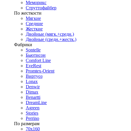
Меморикс
Струттофайбер
По жесткости
Мягкие
Средние
Жесткие
Двойные (мягк.+средн.)
Двойные (средн.+жестк.)
Фабрики
Sontelle
Бьютисон
Comfort Line
EveRest
Promtex-Orient
Виртуоз
Lonax
Denwir
Dimax
Benartti
DreamLine
Agreen
Stories
Perrino
По размерам
70х160