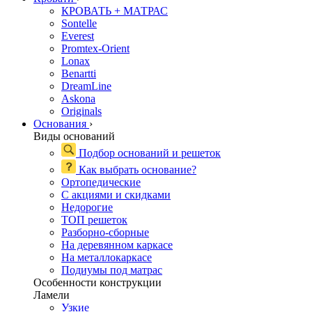
КРОВАТЬ + МАТРАС
Sontelle
Everest
Promtex-Orient
Lonax
Benartti
DreamLine
Askona
Originals
Основания
›
Виды оснований
Подбор оснований и решеток
Как выбрать основание?
Ортопедические
С акциями и скидками
Недорогие
ТОП решеток
Разборно-сборные
На деревянном каркасе
На металлокаркасе
Подиумы под матрас
Особенности конструкции
Ламели
Узкие