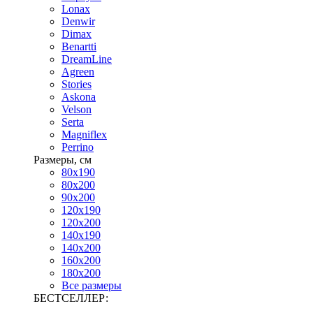
Lonax
Denwir
Dimax
Benartti
DreamLine
Agreen
Stories
Askona
Velson
Serta
Magniflex
Perrino
Размеры, см
80х190
80х200
90х200
120х190
120х200
140х190
140х200
160х200
180х200
Все размеры
БЕСТСЕЛЛЕР: