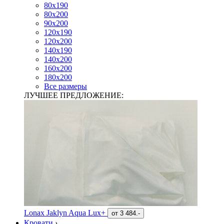
80х190
80х200
90х200
120х190
120х200
140х190
140х200
160х200
180х200
Все размеры
ЛУЧШЕЕ ПРЕДЛОЖЕНИЕ:
Lonax Jaklyn Aqua Lux+
от
3 484.-
Кровати
›