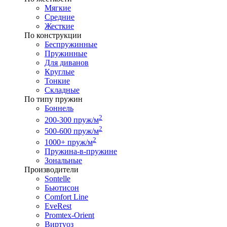
Мягкие
Средние
Жесткие
По конструкции
Беспружинные
Пружинные
Для диванов
Круглые
Тонкие
Складные
По типу пружин
Боннель
2
200-300 пруж/м
2
500-600 пруж/м
2
1000+ пруж/м
Пружина-в-пружине
Зональные
Производители
Sontelle
Бьютисон
Comfort Line
EveRest
Promtex-Orient
Виртуоз