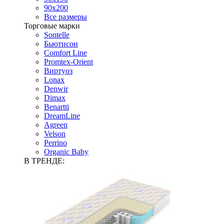
90х200
Все размеры
Торговые марки
Sontelle
Бьютисон
Comfort Line
Promtex-Orient
Виртуоз
Lonax
Denwir
Dimax
Benartti
DreamLine
Agreen
Velson
Perrino
Organic Baby
В ТРЕНДЕ: