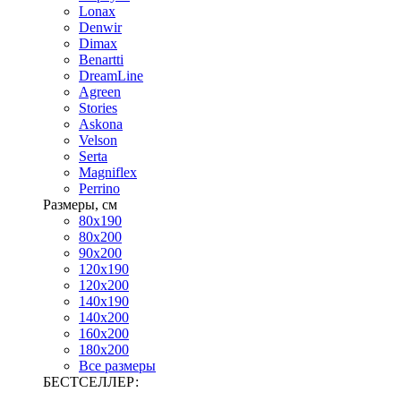
Lonax
Denwir
Dimax
Benartti
DreamLine
Agreen
Stories
Askona
Velson
Serta
Magniflex
Perrino
Размеры, см
80х190
80х200
90х200
120х190
120х200
140х190
140х200
160х200
180х200
Все размеры
БЕСТСЕЛЛЕР: