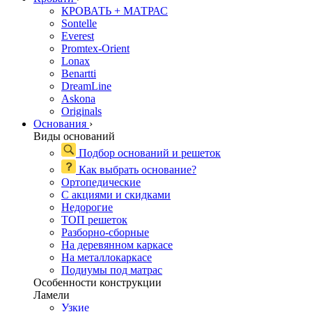
КРОВАТЬ + МАТРАС
Sontelle
Everest
Promtex-Orient
Lonax
Benartti
DreamLine
Askona
Originals
Основания
›
Виды оснований
Подбор оснований и решеток
Как выбрать основание?
Ортопедические
С акциями и скидками
Недорогие
ТОП решеток
Разборно-сборные
На деревянном каркасе
На металлокаркасе
Подиумы под матрас
Особенности конструкции
Ламели
Узкие