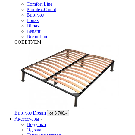
Comfort Line
Promtex-Orient
Виртуоз
Lonax
Dimax
Benartti
DreamLine
СОВЕТУЕМ:
Виртуоз Dream
от
8 700.-
Аксессуары
›
Подушки
Одеяла