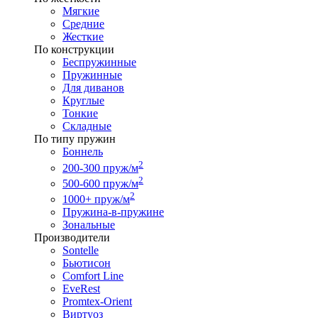
Мягкие
Средние
Жесткие
По конструкции
Беспружинные
Пружинные
Для диванов
Круглые
Тонкие
Складные
По типу пружин
Боннель
2
200-300 пруж/м
2
500-600 пруж/м
2
1000+ пруж/м
Пружина-в-пружине
Зональные
Производители
Sontelle
Бьютисон
Comfort Line
EveRest
Promtex-Orient
Виртуоз