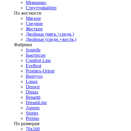
Меморикс
Струттофайбер
По жесткости
Мягкие
Средние
Жесткие
Двойные (мягк.+средн.)
Двойные (средн.+жестк.)
Фабрики
Sontelle
Бьютисон
Comfort Line
EveRest
Promtex-Orient
Виртуоз
Lonax
Denwir
Dimax
Benartti
DreamLine
Agreen
Stories
Perrino
По размерам
70х160