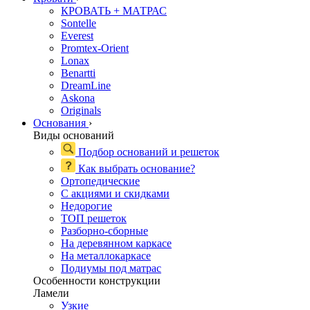
КРОВАТЬ + МАТРАС
Sontelle
Everest
Promtex-Orient
Lonax
Benartti
DreamLine
Askona
Originals
Основания
›
Виды оснований
Подбор оснований и решеток
Как выбрать основание?
Ортопедические
С акциями и скидками
Недорогие
ТОП решеток
Разборно-сборные
На деревянном каркасе
На металлокаркасе
Подиумы под матрас
Особенности конструкции
Ламели
Узкие