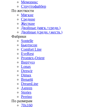
Меморикс
Струттофайбер
По жесткости
Мягкие
Средние
Жесткие
Двойные (мягк.+средн.)
Двойные (средн.+жестк.)
Фабрики
Sontelle
Бьютисон
Comfort Line
EveRest
Promtex-Orient
Виртуоз
Lonax
Denwir
Dimax
Benartti
DreamLine
Agreen
Stories
Perrino
По размерам
70х160