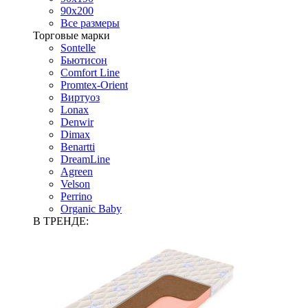
90х200
Все размеры
Торговые марки
Sontelle
Бьютисон
Comfort Line
Promtex-Orient
Виртуоз
Lonax
Denwir
Dimax
Benartti
DreamLine
Agreen
Velson
Perrino
Organic Baby
В ТРЕНДЕ: