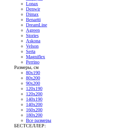
Lonax
Denwir
Dimax
Benartti
DreamLine
Agreen
Stories
Askona
Velson
Serta
Magniflex
Perrino
Размеры, см
80х190
80х200
90х200
120х190
120х200
140х190
140х200
160х200
180х200
Все размеры
БЕСТСЕЛЛЕР: