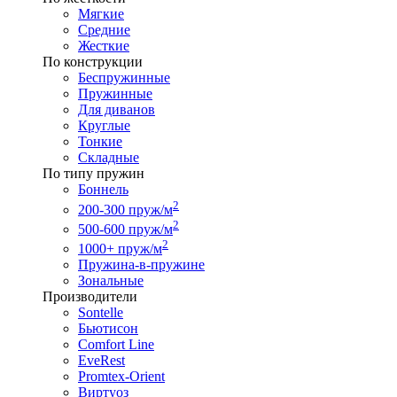
Мягкие
Средние
Жесткие
По конструкции
Беспружинные
Пружинные
Для диванов
Круглые
Тонкие
Складные
По типу пружин
Боннель
2
200-300 пруж/м
2
500-600 пруж/м
2
1000+ пруж/м
Пружина-в-пружине
Зональные
Производители
Sontelle
Бьютисон
Comfort Line
EveRest
Promtex-Orient
Виртуоз