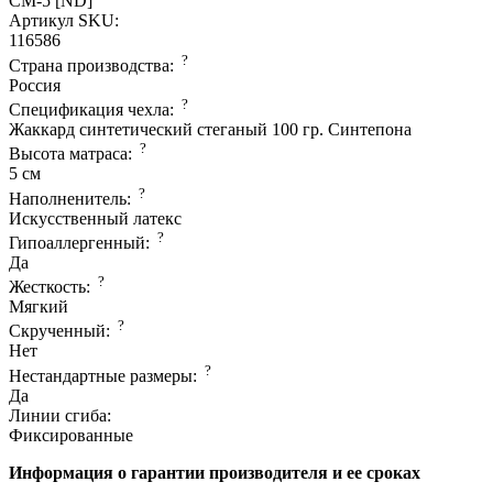
СМ-5 [ND]
Артикул SKU:
116586
?
Страна производcтва:
Россия
?
Спецификация чехла:
Жаккард синтетический стеганый 100 гр. Синтепона
?
Высота матраса:
5 см
?
Наполненитель:
Искусственный латекс
?
Гипоаллергенный:
Да
?
Жесткость:
Мягкий
?
Скрученный:
Нет
?
Нестандартные размеры:
Да
Линии сгиба:
Фиксированные
Информация о гарантии производителя и ее сроках