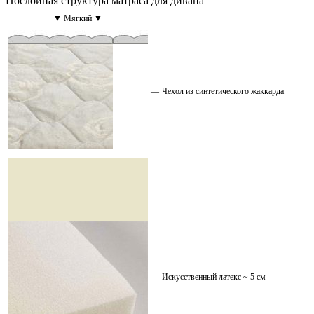
Послойная структура матраса для дивана
▼ Мягкий ▼
—
Чехол из синтетического жаккарда
—
Искусственный латекс ~ 5 см