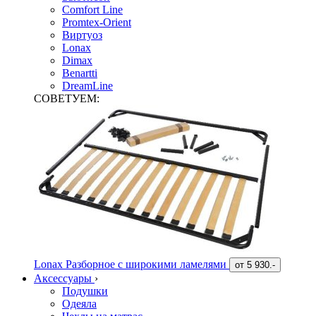
Comfort Line
Promtex-Orient
Виртуоз
Lonax
Dimax
Benartti
DreamLine
СОВЕТУЕМ:
Lonax Разборное с широкими ламелями
от
5 930.-
Аксессуары
›
Подушки
Одеяла