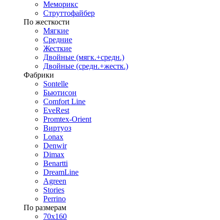
Меморикс
Струттофайбер
По жесткости
Мягкие
Средние
Жесткие
Двойные (мягк.+средн.)
Двойные (средн.+жестк.)
Фабрики
Sontelle
Бьютисон
Comfort Line
EveRest
Promtex-Orient
Виртуоз
Lonax
Denwir
Dimax
Benartti
DreamLine
Agreen
Stories
Perrino
По размерам
70х160