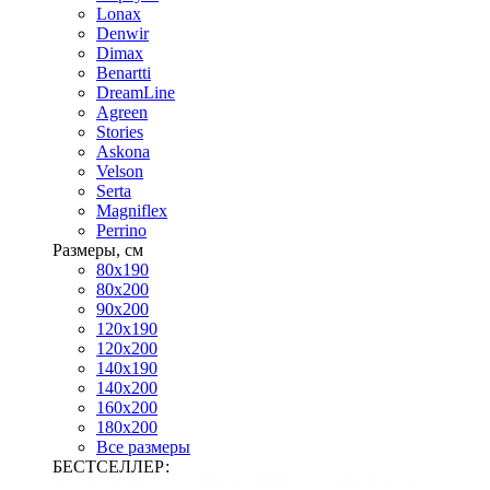
Lonax
Denwir
Dimax
Benartti
DreamLine
Agreen
Stories
Askona
Velson
Serta
Magniflex
Perrino
Размеры, см
80х190
80х200
90х200
120х190
120х200
140х190
140х200
160х200
180х200
Все размеры
БЕСТСЕЛЛЕР: