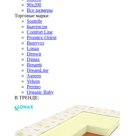
90х200
Все размеры
Торговые марки
Sontelle
Бьютисон
Comfort Line
Promtex-Orient
Виртуоз
Lonax
Denwir
Dimax
Benartti
DreamLine
Agreen
Velson
Perrino
Organic Baby
В ТРЕНДЕ: