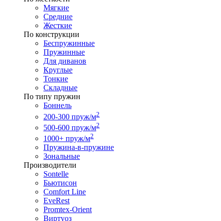
Мягкие
Средние
Жесткие
По конструкции
Беспружинные
Пружинные
Для диванов
Круглые
Тонкие
Складные
По типу пружин
Боннель
2
200-300 пруж/м
2
500-600 пруж/м
2
1000+ пруж/м
Пружина-в-пружине
Зональные
Производители
Sontelle
Бьютисон
Comfort Line
EveRest
Promtex-Orient
Виртуоз