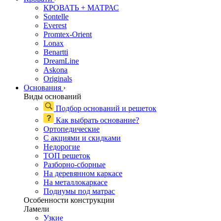
КРОВАТЬ + МАТРАС
Sontelle
Everest
Promtex-Orient
Lonax
Benartti
DreamLine
Askona
Originals
Основания
›
Виды оснований
Подбор оснований и решеток
Как выбрать основание?
Ортопедические
С акциями и скидками
Недорогие
ТОП решеток
Разборно-сборные
На деревянном каркасе
На металлокаркасе
Подиумы под матрас
Особенности конструкции
Ламели
Узкие