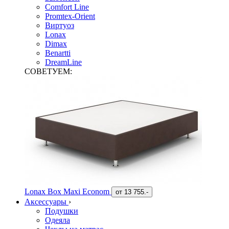
Comfort Line
Promtex-Orient
Виртуоз
Lonax
Dimax
Benartti
DreamLine
СОВЕТУЕМ:
Lonax Box Maxi Econom
от
13 755.-
Аксессуары
›
Подушки
Одеяла