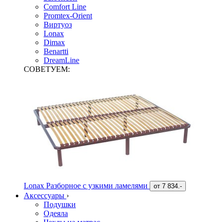
Comfort Line
Promtex-Orient
Виртуоз
Lonax
Dimax
Benartti
DreamLine
СОВЕТУЕМ:
Lonax Разборное с узкими ламелями
от
7 834.-
Аксессуары
›
Подушки
Одеяла