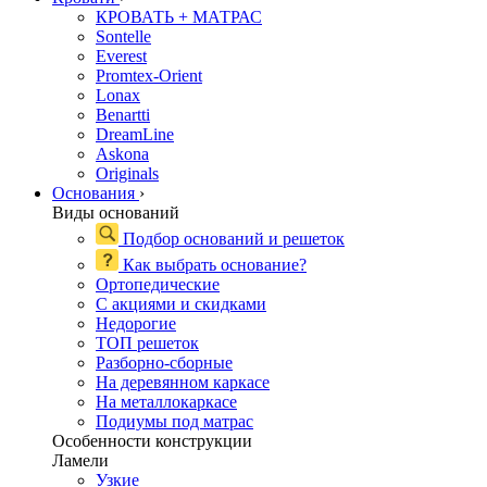
КРОВАТЬ + МАТРАС
Sontelle
Everest
Promtex-Orient
Lonax
Benartti
DreamLine
Askona
Originals
Основания
›
Виды оснований
Подбор оснований и решеток
Как выбрать основание?
Ортопедические
С акциями и скидками
Недорогие
ТОП решеток
Разборно-сборные
На деревянном каркасе
На металлокаркасе
Подиумы под матрас
Особенности конструкции
Ламели
Узкие