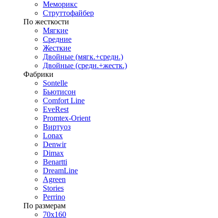
Меморикс
Струттофайбер
По жесткости
Мягкие
Средние
Жесткие
Двойные (мягк.+средн.)
Двойные (средн.+жестк.)
Фабрики
Sontelle
Бьютисон
Comfort Line
EveRest
Promtex-Orient
Виртуоз
Lonax
Denwir
Dimax
Benartti
DreamLine
Agreen
Stories
Perrino
По размерам
70х160