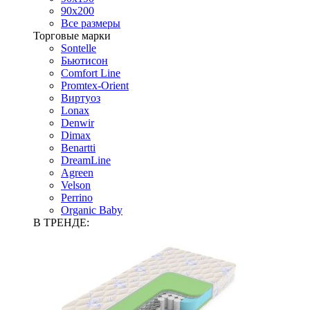
90х200
Все размеры
Торговые марки
Sontelle
Бьютисон
Comfort Line
Promtex-Orient
Виртуоз
Lonax
Denwir
Dimax
Benartti
DreamLine
Agreen
Velson
Perrino
Organic Baby
В ТРЕНДЕ: