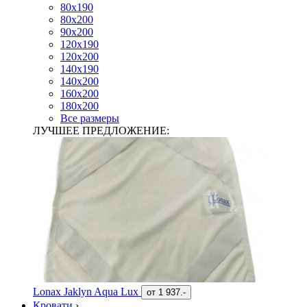
80х190
80х200
90х200
120х190
120х200
140х190
140х200
160х200
180х200
Все размеры
ЛУЧШЕЕ ПРЕДЛОЖЕНИЕ:
Lonax Jaklyn Aqua Lux
от
1 937.-
Кровати
›