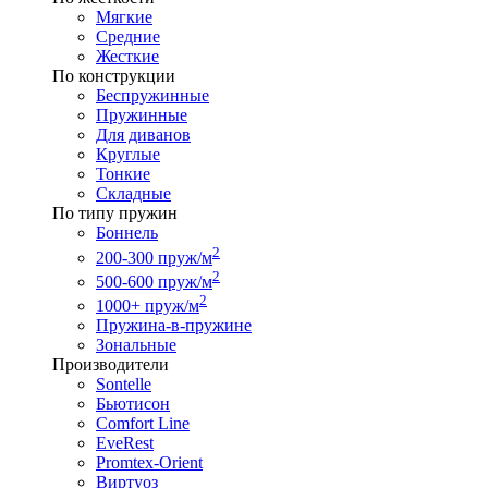
Мягкие
Средние
Жесткие
По конструкции
Беспружинные
Пружинные
Для диванов
Круглые
Тонкие
Складные
По типу пружин
Боннель
2
200-300 пруж/м
2
500-600 пруж/м
2
1000+ пруж/м
Пружина-в-пружине
Зональные
Производители
Sontelle
Бьютисон
Comfort Line
EveRest
Promtex-Orient
Виртуоз