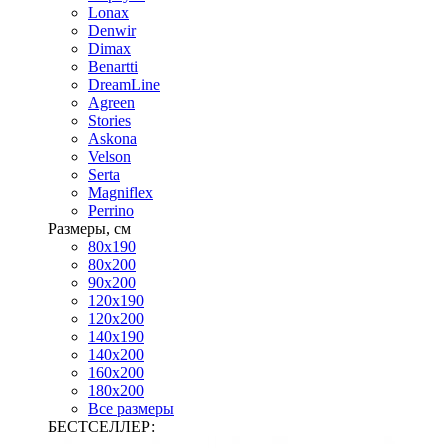
Lonax
Denwir
Dimax
Benartti
DreamLine
Agreen
Stories
Askona
Velson
Serta
Magniflex
Perrino
Размеры, см
80х190
80х200
90х200
120х190
120х200
140х190
140х200
160х200
180х200
Все размеры
БЕСТСЕЛЛЕР: