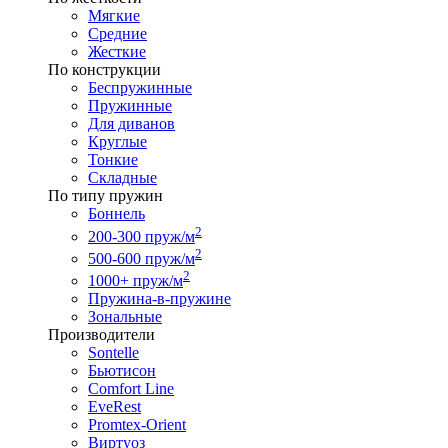
Мягкие
Средние
Жесткие
По конструкции
Беспружинные
Пружинные
Для диванов
Круглые
Тонкие
Складные
По типу пружин
Боннель
2
200-300 пруж/м
2
500-600 пруж/м
2
1000+ пруж/м
Пружина-в-пружине
Зональные
Производители
Sontelle
Бьютисон
Comfort Line
EveRest
Promtex-Orient
Виртуоз