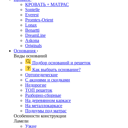
КРОВАТЬ + МАТРАС
Sontelle
Everest
Promtex-Orient
Lonax
Benartti
DreamLine
Askona
Originals
Основания
›
Виды оснований
Подбор оснований и решеток
Как выбрать основание?
Ортопедические
С акциями и скидками
Недорогие
ТОП решеток
Разборно-сборные
На деревянном каркасе
На металлокаркасе
Подиумы под матрас
Особенности конструкции
Ламели
Узкие