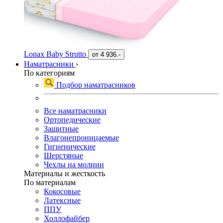
Lonax Baby Strutto
от
4 936.-
Наматрасники
›
По категориям
Подбор наматрасников
Все наматрасники
Ортопедические
Защитные
Влагонепроницаемые
Гигиенические
Шерстяные
Чехлы на молнии
Материалы и жесткость
По материалам
Кокосовые
Латексные
ППУ
Холлофайбер