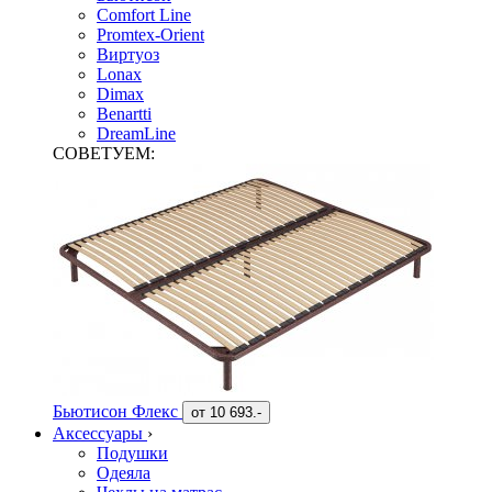
Comfort Line
Promtex-Orient
Виртуоз
Lonax
Dimax
Benartti
DreamLine
СОВЕТУЕМ:
Бьютисон Флекс
от
10 693.-
Аксессуары
›
Подушки
Одеяла