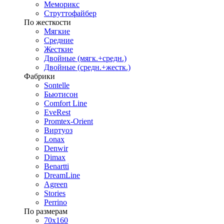
Меморикс
Струттофайбер
По жесткости
Мягкие
Средние
Жесткие
Двойные (мягк.+средн.)
Двойные (средн.+жестк.)
Фабрики
Sontelle
Бьютисон
Comfort Line
EveRest
Promtex-Orient
Виртуоз
Lonax
Denwir
Dimax
Benartti
DreamLine
Agreen
Stories
Perrino
По размерам
70х160