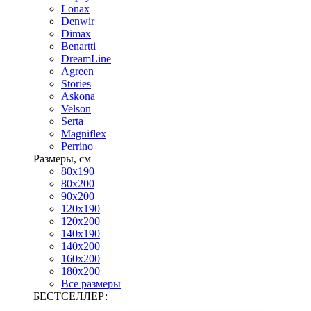
Lonax
Denwir
Dimax
Benartti
DreamLine
Agreen
Stories
Askona
Velson
Serta
Magniflex
Perrino
Размеры, см
80х190
80х200
90х200
120х190
120х200
140х190
140х200
160х200
180х200
Все размеры
БЕСТСЕЛЛЕР: