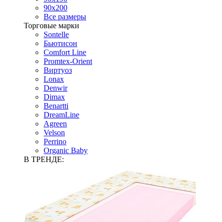
90х200
Все размеры
Торговые марки
Sontelle
Бьютисон
Comfort Line
Promtex-Orient
Виртуоз
Lonax
Denwir
Dimax
Benartti
DreamLine
Agreen
Velson
Perrino
Organic Baby
В ТРЕНДЕ: