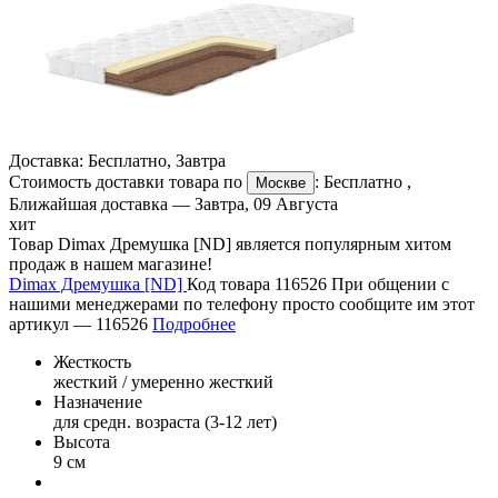
Доставка:
Бесплатно
,
Завтра
Стоимость доставки товара по
:
Бесплатно
,
Москве
Ближайшая доставка —
Завтра, 09 Августа
хит
Товар Dimax Дремушка [ND] является популярным хитом
продаж в нашем магазине!
Dimax Дремушка [ND]
Код товара 116526
При общении с
нашими менеджерами по телефону просто сообщите им этот
артикул —
116526
Подробнее
Жесткость
жесткий / умеренно жесткий
Назначение
для средн. возраста (3-12 лет)
Высота
9 см