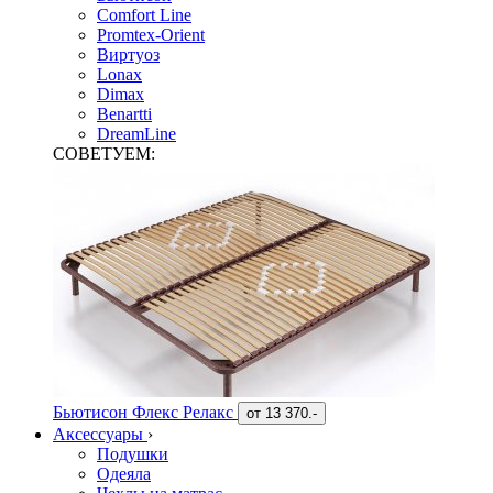
Comfort Line
Promtex-Orient
Виртуоз
Lonax
Dimax
Benartti
DreamLine
СОВЕТУЕМ:
Бьютисон Флекс Релакс
от
13 370.-
Аксессуары
›
Подушки
Одеяла