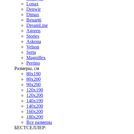
Lonax
Denwir
Dimax
Benartti
DreamLine
Agreen
Stories
Askona
Velson
Serta
Magniflex
Perrino
Размеры, см
80х190
80х200
90х200
120х190
120х200
140х190
140х200
160х200
180х200
Все размеры
БЕСТСЕЛЛЕР: