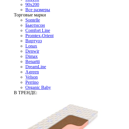
90х200
Все размеры
Торговые марки
Sontelle
Бьютисон
Comfort Line
Promtex-Orient
Виртуоз
Lonax
Denwir
Dimax
Benartti
DreamLine
Agreen
Velson
Perrino
Organic Baby
В ТРЕНДЕ: