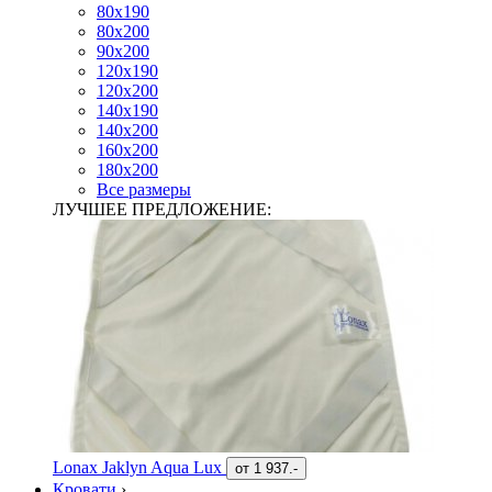
80х190
80х200
90х200
120х190
120х200
140х190
140х200
160х200
180х200
Все размеры
ЛУЧШЕЕ ПРЕДЛОЖЕНИЕ:
Lonax Jaklyn Aqua Lux
от
1 937.-
Кровати
›