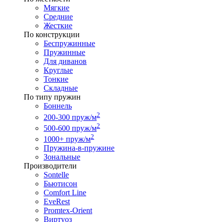
Мягкие
Средние
Жесткие
По конструкции
Беспружинные
Пружинные
Для диванов
Круглые
Тонкие
Складные
По типу пружин
Боннель
2
200-300 пруж/м
2
500-600 пруж/м
2
1000+ пруж/м
Пружина-в-пружине
Зональные
Производители
Sontelle
Бьютисон
Comfort Line
EveRest
Promtex-Orient
Виртуоз