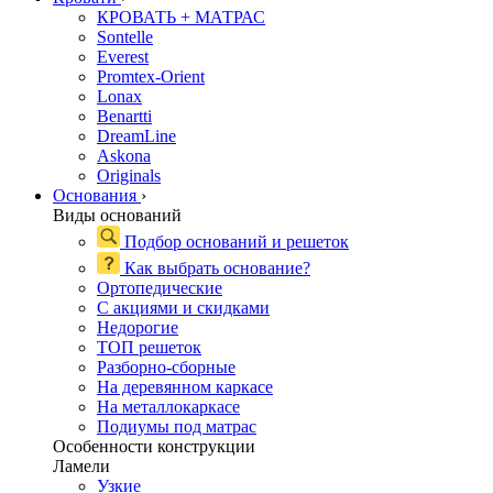
КРОВАТЬ + МАТРАС
Sontelle
Everest
Promtex-Orient
Lonax
Benartti
DreamLine
Askona
Originals
Основания
›
Виды оснований
Подбор оснований и решеток
Как выбрать основание?
Ортопедические
С акциями и скидками
Недорогие
ТОП решеток
Разборно-сборные
На деревянном каркасе
На металлокаркасе
Подиумы под матрас
Особенности конструкции
Ламели
Узкие