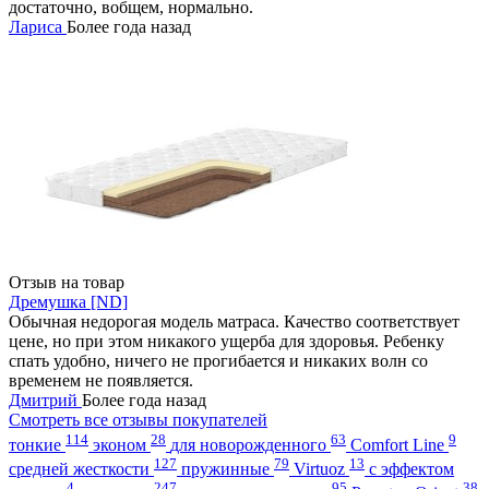
достаточно, вобщем, нормально.
Лариса
Более года назад
Отзыв на товар
Дремушка [ND]
Обычная недорогая модель матраса. Качество соответствует
цене, но при этом никакого ущерба для здоровья. Ребенку
спать удобно, ничего не прогибается и никаких волн со
временем не появляется.
Дмитрий
Более года назад
Смотреть все отзывы покупателей
114
28
63
9
тонкие
эконом
для новорожденного
Comfort Line
127
79
13
средней жесткости
пружинные
Virtuoz
с эффектом
4
247
95
38