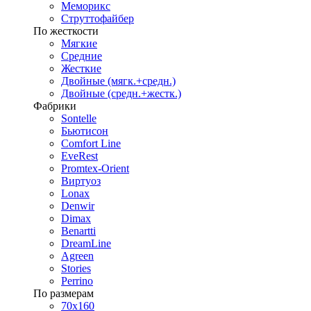
Меморикс
Струттофайбер
По жесткости
Мягкие
Средние
Жесткие
Двойные (мягк.+средн.)
Двойные (средн.+жестк.)
Фабрики
Sontelle
Бьютисон
Comfort Line
EveRest
Promtex-Orient
Виртуоз
Lonax
Denwir
Dimax
Benartti
DreamLine
Agreen
Stories
Perrino
По размерам
70х160